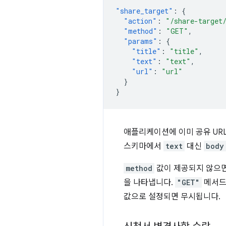
"share_target"
:
{
"action"
:
"/share-target
"method"
:
"GET"
,
"params"
:
{
"title"
:
"title"
,
"text"
:
"text"
,
"url"
:
"url"
}
}
애플리케이션에 이미 공유 UR
스키마에서
text
대신
body
method
값이 제공되지 않으
을 나타냅니다.
"GET"
메서드
값으로 설정되면 무시됩니다.