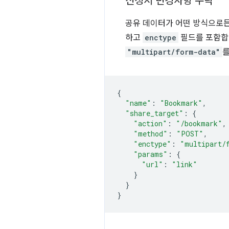
신청서 변경사항 수락
공유 데이터가 어떤 방식으로든
하고
enctype
필드를 포함합
"multipart/form-data"
를
{
"name"
:
"Bookmark"
,
"share_target"
:
{
"action"
:
"/bookmark"
,
"method"
:
"POST"
,
"enctype"
:
"multipart/
"params"
:
{
"url"
:
"link"
}
}
}