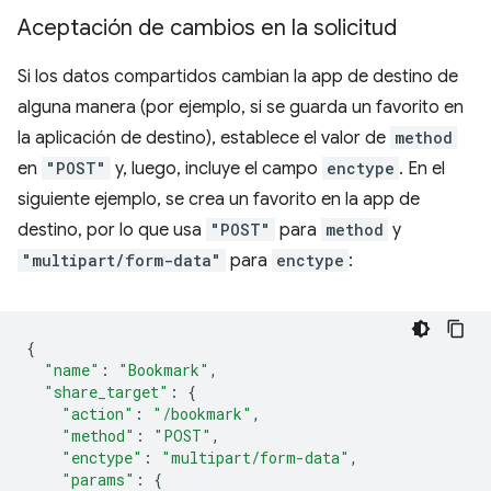
Aceptación de cambios en la solicitud
Si los datos compartidos cambian la app de destino de
alguna manera (por ejemplo, si se guarda un favorito en
la aplicación de destino), establece el valor de
method
en
"POST"
y, luego, incluye el campo
enctype
. En el
siguiente ejemplo, se crea un favorito en la app de
destino, por lo que usa
"POST"
para
method
y
"multipart/form-data"
para
enctype
:
{
"name"
:
"Bookmark"
,
"share_target"
:
{
"action"
:
"/bookmark"
,
"method"
:
"POST"
,
"enctype"
:
"multipart/form-data"
,
"params"
:
{