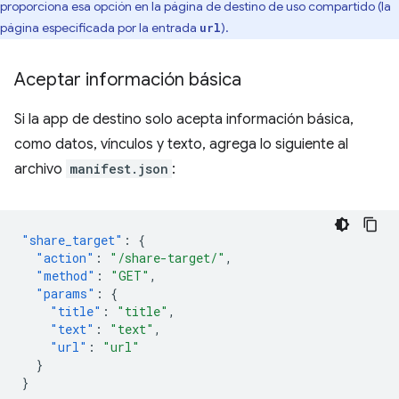
proporciona esa opción en la página de destino de uso compartido (la
página especificada por la entrada
).
url
Aceptar información básica
Si la app de destino solo acepta información básica,
como datos, vínculos y texto, agrega lo siguiente al
archivo
manifest.json
:
"share_target"
:
{
"action"
:
"/share-target/"
,
"method"
:
"GET"
,
"params"
:
{
"title"
:
"title"
,
"text"
:
"text"
,
"url"
:
"url"
}
}