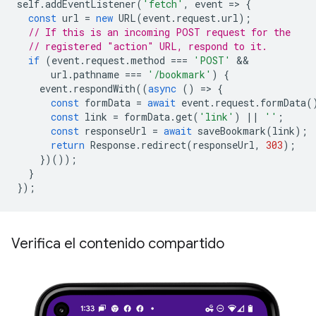
self
.
addEventListener
(
'fetch'
,
event
=
>
{
const
url
=
new
URL
(
event
.
request
.
url
);
// If this is an incoming POST request for the
// registered "action" URL, respond to it.
if
(
event
.
request
.
method
===
'POST'
url
.
pathname
===
'/bookmark'
)
{
event
.
respondWith
((
async
()
=
>
{
const
formData
=
await
event
.
request
.
formData
(
const
link
=
formData
.
get
(
'link'
)
||
''
;
const
responseUrl
=
await
saveBookmark
(
link
);
return
Response
.
redirect
(
responseUrl
,
303
);
})());
}
});
Verifica el contenido compartido