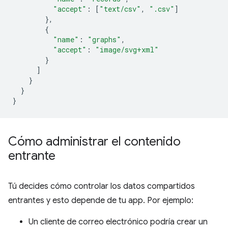
"accept"
:
[
"text/csv"
,
".csv"
]
},
{
"name"
:
"graphs"
,
"accept"
:
"image/svg+xml"
}
]
}
}
}
Cómo administrar el contenido
entrante
Tú decides cómo controlar los datos compartidos
entrantes y esto depende de tu app. Por ejemplo:
Un cliente de correo electrónico podría crear un