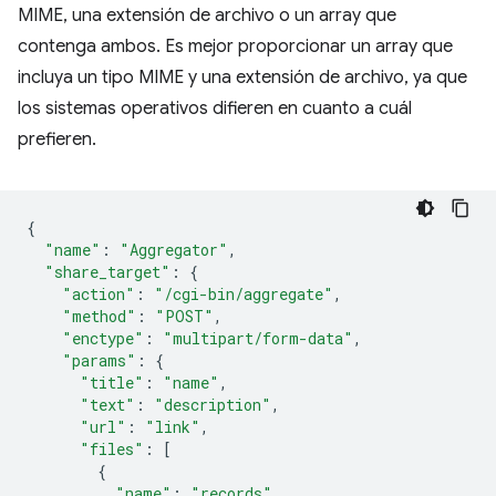
MIME, una extensión de archivo o un array que
contenga ambos. Es mejor proporcionar un array que
incluya un tipo MIME y una extensión de archivo, ya que
los sistemas operativos difieren en cuanto a cuál
prefieren.
{
"name"
:
"Aggregator"
,
"share_target"
:
{
"action"
:
"/cgi-bin/aggregate"
,
"method"
:
"POST"
,
"enctype"
:
"multipart/form-data"
,
"params"
:
{
"title"
:
"name"
,
"text"
:
"description"
,
"url"
:
"link"
,
"files"
:
[
{
"name"
:
"records"
,