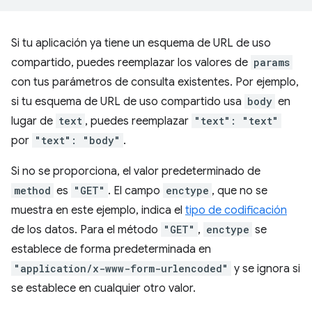
Si tu aplicación ya tiene un esquema de URL de uso
compartido, puedes reemplazar los valores de
params
con tus parámetros de consulta existentes. Por ejemplo,
si tu esquema de URL de uso compartido usa
body
en
lugar de
text
, puedes reemplazar
"text": "text"
por
"text": "body"
.
Si no se proporciona, el valor predeterminado de
method
es
"GET"
. El campo
enctype
, que no se
muestra en este ejemplo, indica el
tipo de codificación
de los datos. Para el método
"GET"
,
enctype
se
establece de forma predeterminada en
"application/x-www-form-urlencoded"
y se ignora si
se establece en cualquier otro valor.