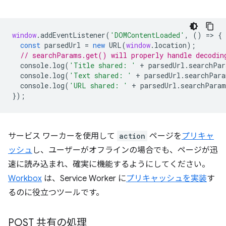
window
.
addEventListener
(
'DOMContentLoaded'
,
()
=
>
{
const
parsedUrl
=
new
URL
(
window
.
location
);
// searchParams.get() will properly handle decodin
console
.
log
(
'Title shared: '
+
parsedUrl
.
searchPar
console
.
log
(
'Text shared: '
+
parsedUrl
.
searchPara
console
.
log
(
'URL shared: '
+
parsedUrl
.
searchParam
});
サービス ワーカーを使用して
action
ページを
プリキャ
ッシュ
し、ユーザーがオフラインの場合でも、ページが迅
速に読み込まれ、確実に機能するようにしてください。
Workbox
は、Service Worker に
プリキャッシュを実装
す
るのに役立つツールです。
POST 共有の処理