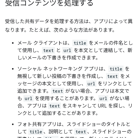
受信コンテンツを処理する
受信した共有データを処理する方法は、アプリによって異
なります。たとえば、次のような方法があります。
メール クライアントは、
title
をメールの件名とし
て使用し、
text
と
url
を本文として連結して、新
しいメールの下書きを作成できます。
ソーシャル ネットワーキング アプリは、
title
を
無視して新しい投稿の下書きを作成し、
text
をメ
ッセージの本文として使用し、
url
をリンクとして
追加できます。
text
がない場合、アプリは本文で
も
url
を使用することがあります。
url
がない場
合、アプリは
text
をスキャンして URL を探し、リ
ンクとして追加することがあります。
フォト共有アプリは、スライドショーのタイトルと
して
title
、説明として
text
、スライドショーの