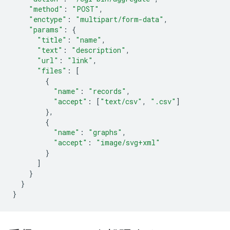
"method"
:
"POST"
,
"enctype"
:
"multipart/form-data"
,
"params"
:
{
"title"
:
"name"
,
"text"
:
"description"
,
"url"
:
"link"
,
"files"
:
[
{
"name"
:
"records"
,
"accept"
:
[
"text/csv"
,
".csv"
]
},
{
"name"
:
"graphs"
,
"accept"
:
"image/svg+xml"
}
]
}
}
}