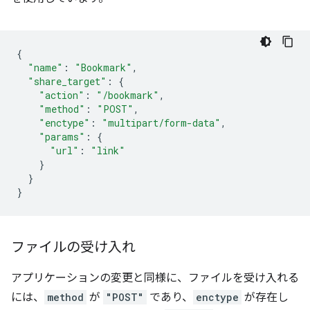
{
"name"
:
"Bookmark"
,
"share_target"
:
{
"action"
:
"/bookmark"
,
"method"
:
"POST"
,
"enctype"
:
"multipart/form-data"
,
"params"
:
{
"url"
:
"link"
}
}
}
ファイルの受け入れ
アプリケーションの変更と同様に、ファイルを受け入れる
には、
method
が
"POST"
であり、
enctype
が存在し