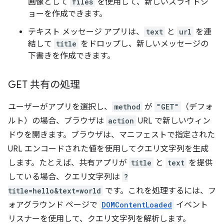
画像として
files
を使用して、新しいスライドシ
ョーを作成できます。
テキスト メッセージ アプリは、
text
と
url
を連
結して
title
をドロップし、新しいメッセージの
下書きを作成できます。
GET 共有の処理
ユーザーがアプリを選択し、
method
が
"GET"
（デフォ
ルト）の場合、ブラウザは
action
URL で新しいウィン
ドウを開きます。ブラウザは、マニフェストで指定された
URL エンコードされた値を使用してクエリ文字列を生成
します。たとえば、共有アプリが
title
と
text
を提供
している場合、クエリ文字列は
?
title=hello&text=world
です。これを処理するには、フ
ォアグラウンド ページで
DOMContentLoaded
イベント
リスナーを使用して、クエリ文字列を解析します。