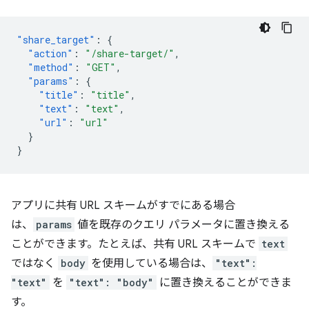
"share_target"
:
{
"action"
:
"/share-target/"
,
"method"
:
"GET"
,
"params"
:
{
"title"
:
"title"
,
"text"
:
"text"
,
"url"
:
"url"
}
}
アプリに共有 URL スキームがすでにある場合
は、
params
値を既存のクエリ パラメータに置き換える
ことができます。たとえば、共有 URL スキームで
text
ではなく
body
を使用している場合は、
"text":
"text"
を
"text": "body"
に置き換えることができま
す。