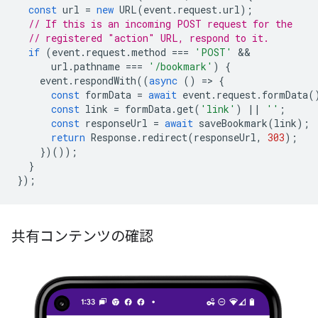
const
url
=
new
URL
(
event
.
request
.
url
);
// If this is an incoming POST request for the
// registered "action" URL, respond to it.
if
(
event
.
request
.
method
===
'POST'
url
.
pathname
===
'/bookmark'
)
{
event
.
respondWith
((
async
()
=
>
{
const
formData
=
await
event
.
request
.
formData
(
const
link
=
formData
.
get
(
'link'
)
||
''
;
const
responseUrl
=
await
saveBookmark
(
link
);
return
Response
.
redirect
(
responseUrl
,
303
);
})());
}
});
共有コンテンツの確認