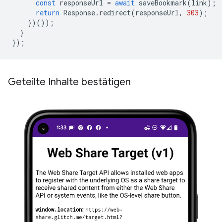
const
responseUrl
=
await
saveBookmark
(
link
);
return
Response
.
redirect
(
responseUrl
,
303
);
})());
}
});
Geteilte Inhalte bestätigen