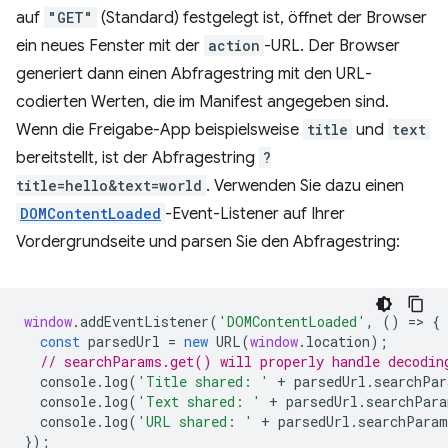
auf
"GET"
(Standard) festgelegt ist, öffnet der Browser
ein neues Fenster mit der
action
-URL. Der Browser
generiert dann einen Abfragestring mit den URL-
codierten Werten, die im Manifest angegeben sind.
Wenn die Freigabe-App beispielsweise
title
und
text
bereitstellt, ist der Abfragestring
?
title=hello&text=world
. Verwenden Sie dazu einen
DOMContentLoaded
-Event-Listener auf Ihrer
Vordergrundseite und parsen Sie den Abfragestring:
window
.
addEventListener
(
'DOMContentLoaded'
,
()
=
>
{
const
parsedUrl
=
new
URL
(
window
.
location
);
// searchParams.get() will properly handle decodin
console
.
log
(
'Title shared: '
+
parsedUrl
.
searchPar
console
.
log
(
'Text shared: '
+
parsedUrl
.
searchPara
console
.
log
(
'URL shared: '
+
parsedUrl
.
searchParam
});