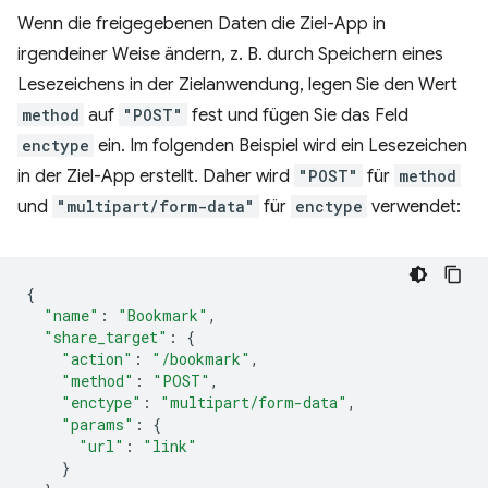
Wenn die freigegebenen Daten die Ziel-App in
irgendeiner Weise ändern, z. B. durch Speichern eines
Lesezeichens in der Zielanwendung, legen Sie den Wert
method
auf
"POST"
fest und fügen Sie das Feld
enctype
ein. Im folgenden Beispiel wird ein Lesezeichen
in der Ziel-App erstellt. Daher wird
"POST"
für
method
und
"multipart/form-data"
für
enctype
verwendet:
{
"name"
:
"Bookmark"
,
"share_target"
:
{
"action"
:
"/bookmark"
,
"method"
:
"POST"
,
"enctype"
:
"multipart/form-data"
,
"params"
:
{
"url"
:
"link"
}