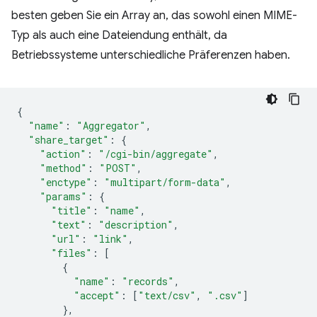
besten geben Sie ein Array an, das sowohl einen MIME-
Typ als auch eine Dateiendung enthält, da
Betriebssysteme unterschiedliche Präferenzen haben.
{
"name"
:
"Aggregator"
,
"share_target"
:
{
"action"
:
"/cgi-bin/aggregate"
,
"method"
:
"POST"
,
"enctype"
:
"multipart/form-data"
,
"params"
:
{
"title"
:
"name"
,
"text"
:
"description"
,
"url"
:
"link"
,
"files"
:
[
{
"name"
:
"records"
,
"accept"
:
[
"text/csv"
,
".csv"
]
},