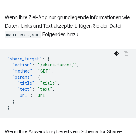
Wenn Ihre Ziel-App nur grundlegende Informationen wie
Daten, Links und Text akzeptiert, fügen Sie der Datei
manifest.json
Folgendes hinzu:
"share_target"
:
{
"action"
:
"/share-target/"
,
"method"
:
"GET"
,
"params"
:
{
"title"
:
"title"
,
"text"
:
"text"
,
"url"
:
"url"
}
}
Wenn Ihre Anwendung bereits ein Schema für Share-