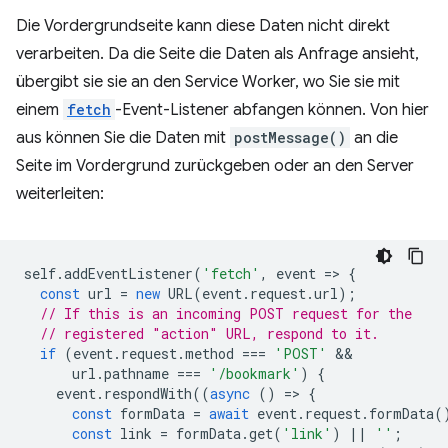
Die Vordergrundseite kann diese Daten nicht direkt
verarbeiten. Da die Seite die Daten als Anfrage ansieht,
übergibt sie sie an den Service Worker, wo Sie sie mit
einem
fetch
-Event-Listener abfangen können. Von hier
aus können Sie die Daten mit
postMessage()
an die
Seite im Vordergrund zurückgeben oder an den Server
weiterleiten:
self
.
addEventListener
(
'fetch'
,
event
=
>
{
const
url
=
new
URL
(
event
.
request
.
url
);
// If this is an incoming POST request for the
// registered "action" URL, respond to it.
if
(
event
.
request
.
method
===
'POST'
url
.
pathname
===
'/bookmark'
)
{
event
.
respondWith
((
async
()
=
>
{
const
formData
=
await
event
.
request
.
formData
(
const
link
=
formData
.
get
(
'link'
)
||
''
;