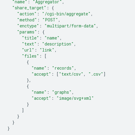
"name"
:
"Aggregator"
,
"share_target"
:
{
"action"
:
"/cgi-bin/aggregate"
,
"method"
:
"POST"
,
"enctype"
:
"multipart/form-data"
,
"params"
:
{
"title"
:
"name"
,
"text"
:
"description"
,
"url"
:
"link"
,
"files"
:
[
{
"name"
:
"records"
,
"accept"
:
[
"text/csv"
,
".csv"
]
},
{
"name"
:
"graphs"
,
"accept"
:
"image/svg+xml"
}
]
}
}
}