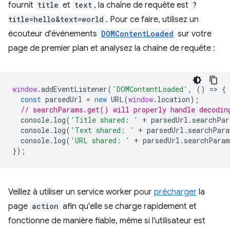
fournit
title
et
text
, la chaîne de requête est
?
title=hello&text=world
. Pour ce faire, utilisez un
écouteur d'événements
DOMContentLoaded
sur votre
page de premier plan et analysez la chaîne de requête :
window
.
addEventListener
(
'DOMContentLoaded'
,
()
=
>
{
const
parsedUrl
=
new
URL
(
window
.
location
);
// searchParams.get() will properly handle decodin
console
.
log
(
'Title shared: '
+
parsedUrl
.
searchPar
console
.
log
(
'Text shared: '
+
parsedUrl
.
searchPara
console
.
log
(
'URL shared: '
+
parsedUrl
.
searchParam
});
Veillez à utiliser un service worker pour
précharger
la
page
action
afin qu'elle se charge rapidement et
fonctionne de manière fiable, même si l'utilisateur est