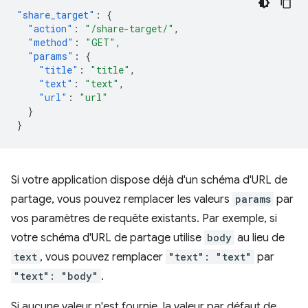
"share_target"
:
{
"action"
:
"/share-target/"
,
"method"
:
"GET"
,
"params"
:
{
"title"
:
"title"
,
"text"
:
"text"
,
"url"
:
"url"
}
}
Si votre application dispose déjà d'un schéma d'URL de
partage, vous pouvez remplacer les valeurs
params
par
vos paramètres de requête existants. Par exemple, si
votre schéma d'URL de partage utilise
body
au lieu de
text
, vous pouvez remplacer
"text": "text"
par
"text": "body"
.
Si aucune valeur n'est fournie, la valeur par défaut de