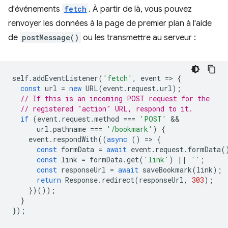
d'événements
fetch
. À partir de là, vous pouvez
renvoyer les données à la page de premier plan à l'aide
de
postMessage()
ou les transmettre au serveur :
self
.
addEventListener
(
'fetch'
,
event
=
>
{
const
url
=
new
URL
(
event
.
request
.
url
);
// If this is an incoming POST request for the
// registered "action" URL, respond to it.
if
(
event
.
request
.
method
===
'POST'
url
.
pathname
===
'/bookmark'
)
{
event
.
respondWith
((
async
()
=
>
{
const
formData
=
await
event
.
request
.
formData
(
const
link
=
formData
.
get
(
'link'
)
||
''
;
const
responseUrl
=
await
saveBookmark
(
link
);
return
Response
.
redirect
(
responseUrl
,
303
);
})());
}
});