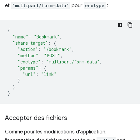
et
"multipart/form-data"
pour
enctype
:
{
"name"
:
"Bookmark"
,
"share_target"
:
{
"action"
:
"/bookmark"
,
"method"
:
"POST"
,
"enctype"
:
"multipart/form-data"
,
"params"
:
{
"url"
:
"link"
}
}
}
Accepter des fichiers
Comme pour les modifications d'application,