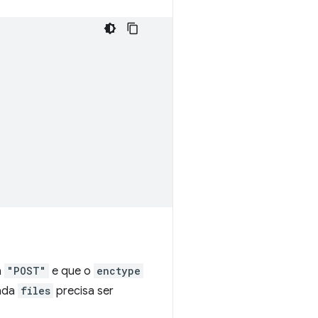
a
"POST"
e que o
enctype
rada
files
precisa ser