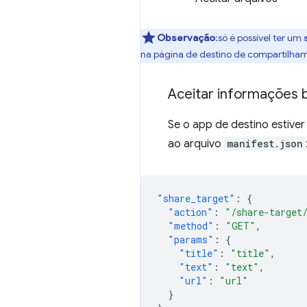
Observação
:só é possível ter um
na página de destino de compartilham
Aceitar informações 
Se o app de destino estiver
ao arquivo
manifest.json
"share_target"
:
{
"action"
:
"/share-target
"method"
:
"GET"
,
"params"
:
{
"title"
:
"title"
,
"text"
:
"text"
,
"url"
:
"url"
}