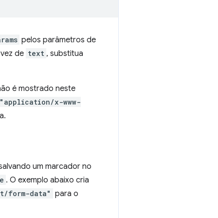
arams
pelos parâmetros de
vez de
text
, substitua
não é mostrado neste
"application/x-www-
a.
 salvando um marcador no
e
. O exemplo abaixo cria
rt/form-data"
para o