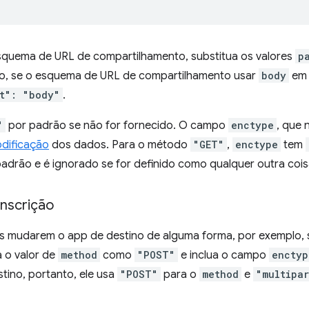
 esquema de URL de compartilhamento, substitua os valores
p
plo, se o esquema de URL de compartilhamento usar
body
em 
t": "body"
.
"
por padrão se não for fornecido. O campo
enctype
, que 
odificação
dos dados. Para o método
"GET"
,
enctype
tem
drão e é ignorado se for definido como qualquer outra cois
inscrição
s mudarem o app de destino de alguma forma, por exemplo,
a o valor de
method
como
"POST"
e inclua o campo
enctyp
ino, portanto, ele usa
"POST"
para o
method
e
"multipa