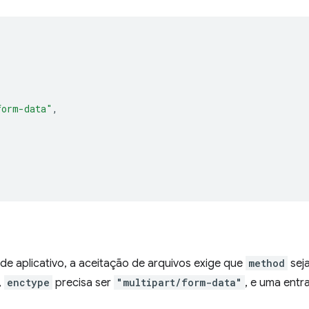
form-data"
,
 aplicativo, a aceitação de arquivos exige que
method
sej
,
enctype
precisa ser
"multipart/form-data"
, e uma ent