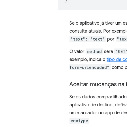
}
Se o aplicativo já tiver um
consulta atuais. Por exem
"text": "text"
por
"tex
O valor
method
será
"GET
exemplo, indica o
tipo de c
form-urlencoded"
como pa
Aceitar mudanças na 
Se os dados compartilhado
aplicativo de destino, defin
um marcador no app de dest
enctype
: