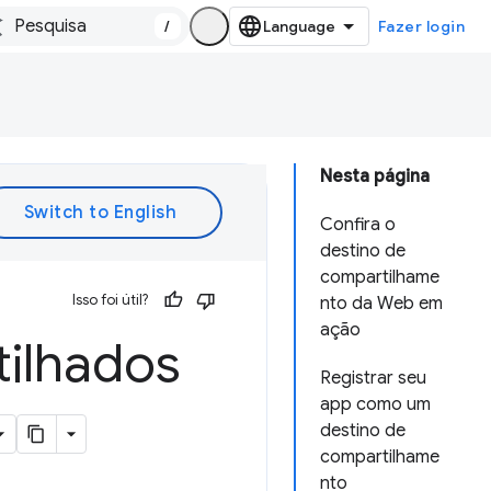
/
Fazer login
Nesta página
Confira o
destino de
compartilhame
Isso foi útil?
nto da Web em
ação
ilhados
Registrar seu
app como um
destino de
compartilhame
nto