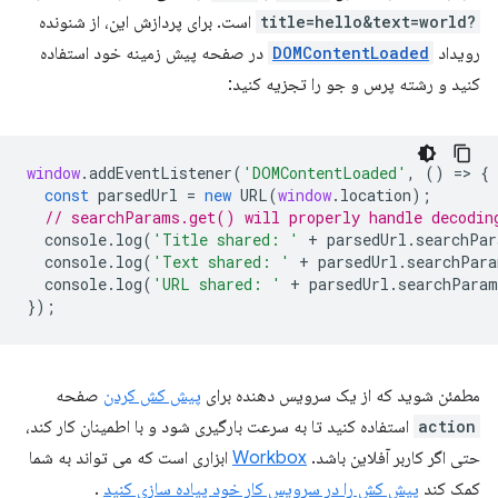
?title=hello&text=world
است. برای پردازش این، از شنونده
رویداد
DOMContentLoaded
در صفحه پیش زمینه خود استفاده
کنید و رشته پرس و جو را تجزیه کنید:
window
.
addEventListener
(
'DOMContentLoaded'
,
()
=
>
{
const
parsedUrl
=
new
URL
(
window
.
location
);
// searchParams.get() will properly handle decodin
console
.
log
(
'Title shared: '
+
parsedUrl
.
searchPar
console
.
log
(
'Text shared: '
+
parsedUrl
.
searchPara
console
.
log
(
'URL shared: '
+
parsedUrl
.
searchParam
});
مطمئن شوید که از یک سرویس دهنده برای
پیش کش کردن
صفحه
action
استفاده کنید تا به سرعت بارگیری شود و با اطمینان کار کند،
حتی اگر کاربر آفلاین باشد.
Workbox
ابزاری است که می تواند به شما
کمک کند
پیش کش را در سرویس کار خود پیاده سازی کنید
.