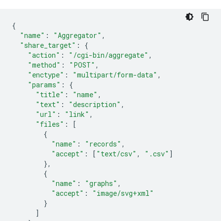
{
"name"
:
"Aggregator"
,
"share_target"
:
{
"action"
:
"/cgi-bin/aggregate"
,
"method"
:
"POST"
,
"enctype"
:
"multipart/form-data"
,
"params"
:
{
"title"
:
"name"
,
"text"
:
"description"
,
"url"
:
"link"
,
"files"
:
[
{
"name"
:
"records"
,
"accept"
:
[
"text/csv"
,
".csv"
]
},
{
"name"
:
"graphs"
,
"accept"
:
"image/svg+xml"
}
]