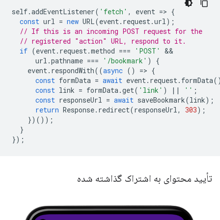
self
.
addEventListener
(
'fetch'
,
event
=
>
{
const
url
=
new
URL
(
event
.
request
.
url
);
// If this is an incoming POST request for the
// registered "action" URL, respond to it.
if
(
event
.
request
.
method
===
'POST'
url
.
pathname
===
'/bookmark'
)
{
event
.
respondWith
((
async
()
=
>
{
const
formData
=
await
event
.
request
.
formData
(
const
link
=
formData
.
get
(
'link'
)
||
''
;
const
responseUrl
=
await
saveBookmark
(
link
);
return
Response
.
redirect
(
responseUrl
,
303
);
})());
}
});
تأیید محتوای به اشتراک گذاشته شده