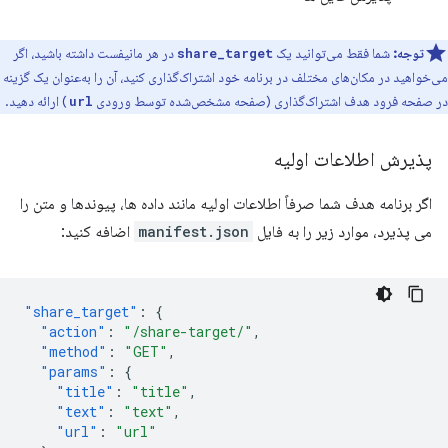
توجه:
شما فقط می‌توانید یک
در هر مانیفست داشته باشید، اگر
share_target
می‌خواهید در مکان‌های مختلف در برنامه خود اشتراک‌گذاری کنید، آن را به‌عنوان یک گزینه
در صفحه فرود هدف اشتراک‌گذاری (صفحه مشخص‌شده توسط ورودی
) ارائه دهید.
url
پذیرش اطلاعات اولیه
اگر برنامه هدف شما صرفاً اطلاعات اولیه مانند داده ها، پیوندها و متن را
می پذیرد، موارد زیر را به فایل
manifest.json
اضافه کنید:
"share_target"
:
{
"action"
:
"/share-target/"
,
"method"
:
"GET"
,
"params"
:
{
"title"
:
"title"
,
"text"
:
"text"
,
"url"
:
"url"