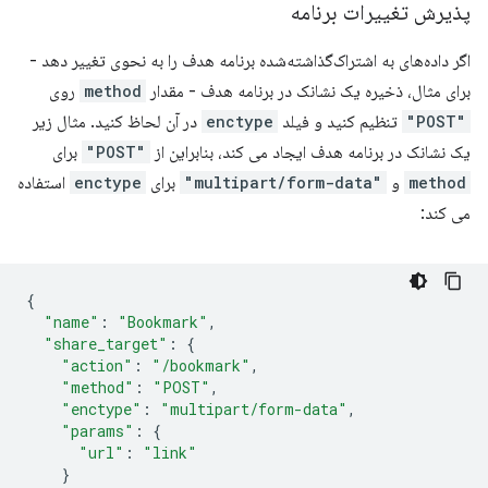
پذیرش تغییرات برنامه
اگر داده‌های به اشتراک‌گذاشته‌شده برنامه هدف را به نحوی تغییر دهد -
برای مثال، ذخیره یک نشانک در برنامه هدف - مقدار
method
روی
"POST"
تنظیم کنید و فیلد
enctype
در آن لحاظ کنید. مثال زیر
یک نشانک در برنامه هدف ایجاد می کند، بنابراین از
"POST"
برای
method
و
"multipart/form-data"
برای
enctype
استفاده
می کند:
{
"name"
:
"Bookmark"
,
"share_target"
:
{
"action"
:
"/bookmark"
,
"method"
:
"POST"
,
"enctype"
:
"multipart/form-data"
,
"params"
:
{
"url"
:
"link"
}