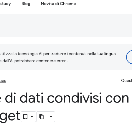
study
Blog
Novità di Chrome
tilizza la tecnologia AI per tradurre i contenuti nella tua lingua
e dall'AI potrebbero contenere errori.
ties
Questa
 di dati condivisi con
rget