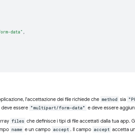
form-data"
,
plicazione, l'accettazione dei file richiede che
method
sia
"P
deve essere
"multipart/form-data"
e deve essere aggiu
array
files
che definisce i tipi di file accettati dalla tua app. 
campo
name
e un campo
accept
. Il campo
accept
accetta un