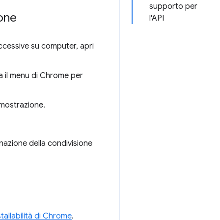
supporto per
ione
l'API
ccessive su computer, apri
a il menu di Chrome per
dimostrazione.
inazione della condivisione
nstallabilità di Chrome
.