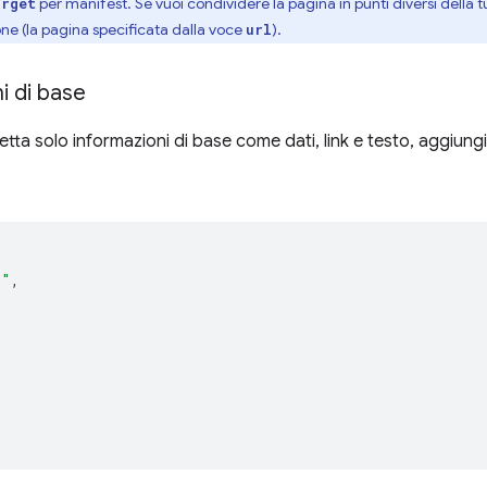
per manifest. Se vuoi condividere la pagina in punti diversi della 
arget
one (la pagina specificata dalla voce
).
url
i di base
etta solo informazioni di base come dati, link e testo, aggiungi
/"
,