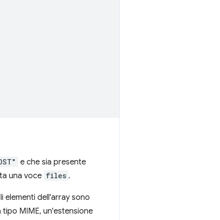
OST"
e che sia presente
nta una voce
files
.
Gli elementi dell'array sono
 tipo MIME, un'estensione