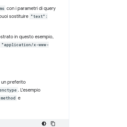
ms
con i parametri di query
 puoi sostituire
"text":
strato in questo esempio,
è
"application/x-www-
 un preferito
enctype
. L'esempio
method
e