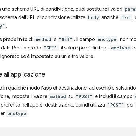
à uno schema URL di condivisione, puoi sostituire i valori
para
 schema dell'URL di condivisione utilizza
body
anziché
text
,
y"
.
re predefinito di
method
è
"GET"
. Il campo
enctype
, non mo
 dati. Per il metodo
"GET"
, il valore predefinito di
enctype
ignorato se è impostato su un altro valore.
 all'applicazione
ano in qualche modo l'app di destinazione, ad esempio salvando
ione, imposta il valore
method
su
"POST"
e includi il campo
preferito nell'app di destinazione, quindi utilizza
"POST"
per
er
enctype
: