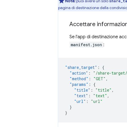
Nota:
puoi avere un solo
share_t
pagina di destinazione della condivisi
Accettare informazion
Se l'app di destinazione acc
manifest.json
:
"share_target"
:
{
"action"
:
"/share-target
"method"
:
"GET"
,
"params"
:
{
"title"
:
"title"
,
"text"
:
"text"
,
"url"
:
"url"
}
}