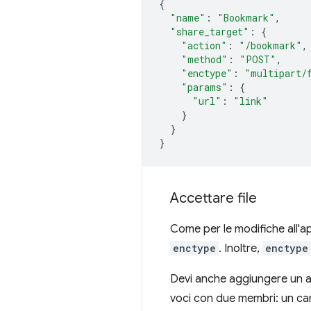
{
"name"
:
"Bookmark"
,
"share_target"
:
{
"action"
:
"/bookmark"
,
"method"
:
"POST"
,
"enctype"
:
"multipart/
"params"
:
{
"url"
:
"link"
}
}
}
Accettare file
Come per le modifiche all'ap
enctype
. Inoltre,
enctype
Devi anche aggiungere un 
voci con due membri: un 