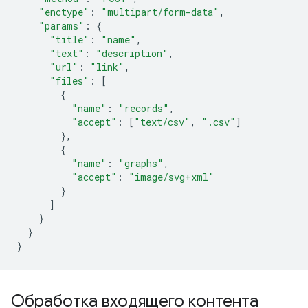
"enctype"
:
"multipart/form-data"
,
"params"
:
{
"title"
:
"name"
,
"text"
:
"description"
,
"url"
:
"link"
,
"files"
:
[
{
"name"
:
"records"
,
"accept"
:
[
"text/csv"
,
".csv"
]
},
{
"name"
:
"graphs"
,
"accept"
:
"image/svg+xml"
}
]
}
}
}
Обработка входящего контента