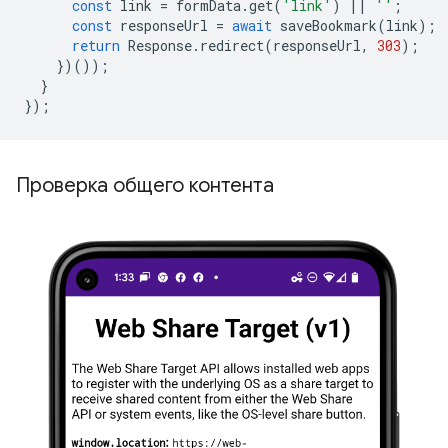
const
link
=
formData
.
get
(
'link'
)
||
''
;
const
responseUrl
=
await
saveBookmark
(
link
);
return
Response
.
redirect
(
responseUrl
,
303
);
})());
}
});
Проверка общего контента