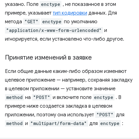
указано. Поле
enctype
, не показанное в этом
примере, указывает
тип кодировки
данных. Для
метода
"GET"
enctype
по умолчанию
"application/x-www-form-urlencoded"
и
игнорируется, если установлено что-либо другое.
Принятие изменений в заявке
Если общие данные каким-либо образом изменяют
целевое приложение — например, сохраняя закладку
в целевом приложении — установите значение
method
на
"POST"
и включите поле
enctype
. В
примере ниже создается закладка в целевом
приложении, поэтому она использует
"POST"
для
method
и
"multipart/form-data"
для
enctype
: