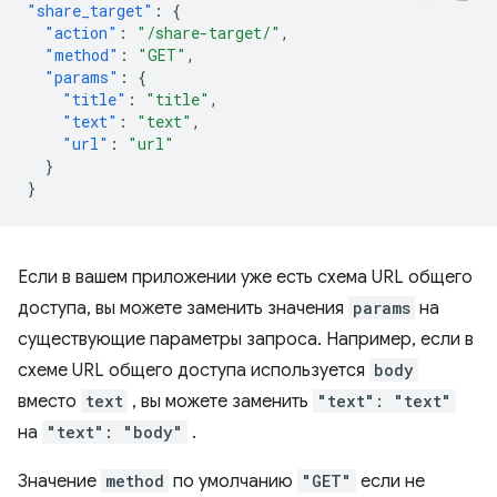
"share_target"
:
{
"action"
:
"/share-target/"
,
"method"
:
"GET"
,
"params"
:
{
"title"
:
"title"
,
"text"
:
"text"
,
"url"
:
"url"
}
}
Если в вашем приложении уже есть схема URL общего
доступа, вы можете заменить значения
params
на
существующие параметры запроса. Например, если в
схеме URL общего доступа используется
body
вместо
text
, вы можете заменить
"text": "text"
на
"text": "body"
.
Значение
method
по умолчанию
"GET"
если не