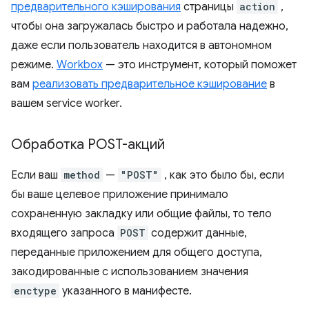
предварительного кэширования
страницы
action
,
чтобы она загружалась быстро и работала надежно,
даже если пользователь находится в автономном
режиме.
Workbox
— это инструмент, который поможет
вам
реализовать предварительное кэширование
в
вашем service worker.
Обработка POST-акций
Если ваш
method
—
"POST"
, как это было бы, если
бы ваше целевое приложение принимало
сохраненную закладку или общие файлы, то тело
входящего запроса
POST
содержит данные,
переданные приложением для общего доступа,
закодированные с использованием значения
enctype
указанного в манифесте.