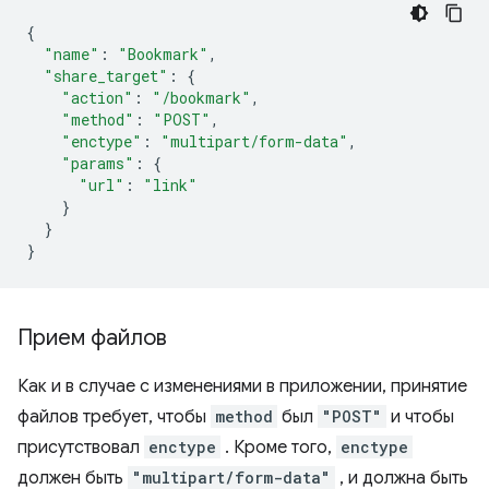
{
"name"
:
"Bookmark"
,
"share_target"
:
{
"action"
:
"/bookmark"
,
"method"
:
"POST"
,
"enctype"
:
"multipart/form-data"
,
"params"
:
{
"url"
:
"link"
}
}
}
Прием файлов
Как и в случае с изменениями в приложении, принятие
файлов требует, чтобы
method
был
"POST"
и чтобы
присутствовал
enctype
. Кроме того,
enctype
должен быть
"multipart/form-data"
, и должна быть