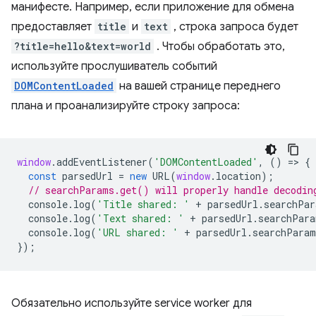
манифесте. Например, если приложение для обмена
предоставляет
title
и
text
, строка запроса будет
?title=hello&text=world
. Чтобы обработать это,
используйте прослушиватель событий
DOMContentLoaded
на вашей странице переднего
плана и проанализируйте строку запроса:
window
.
addEventListener
(
'DOMContentLoaded'
,
()
=
>
{
const
parsedUrl
=
new
URL
(
window
.
location
);
// searchParams.get() will properly handle decodin
console
.
log
(
'Title shared: '
+
parsedUrl
.
searchPar
console
.
log
(
'Text shared: '
+
parsedUrl
.
searchPara
console
.
log
(
'URL shared: '
+
parsedUrl
.
searchParam
});
Обязательно используйте service worker для