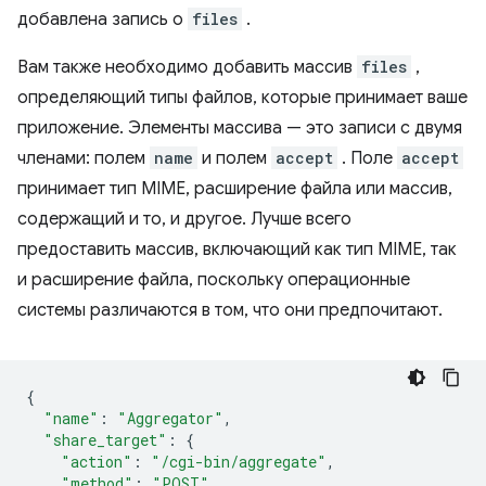
добавлена ​​запись о
files
.
Вам также необходимо добавить массив
files
,
определяющий типы файлов, которые принимает ваше
приложение. Элементы массива — это записи с двумя
членами: полем
name
и полем
accept
. Поле
accept
принимает тип MIME, расширение файла или массив,
содержащий и то, и другое. Лучше всего
предоставить массив, включающий как тип MIME, так
и расширение файла, поскольку операционные
системы различаются в том, что они предпочитают.
{
"name"
:
"Aggregator"
,
"share_target"
:
{
"action"
:
"/cgi-bin/aggregate"
,
"method"
:
"POST"
,