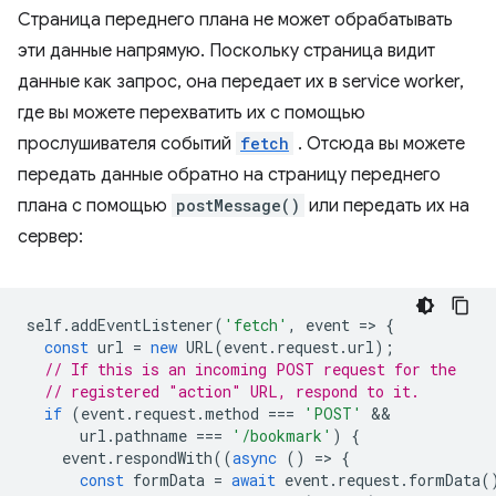
Страница переднего плана не может обрабатывать
эти данные напрямую. Поскольку страница видит
данные как запрос, она передает их в service worker,
где вы можете перехватить их с помощью
прослушивателя событий
fetch
. Отсюда вы можете
передать данные обратно на страницу переднего
плана с помощью
postMessage()
или передать их на
сервер:
self
.
addEventListener
(
'fetch'
,
event
=
>
{
const
url
=
new
URL
(
event
.
request
.
url
);
// If this is an incoming POST request for the
// registered "action" URL, respond to it.
if
(
event
.
request
.
method
===
'POST'
url
.
pathname
===
'/bookmark'
)
{
event
.
respondWith
((
async
()
=
>
{
const
formData
=
await
event
.
request
.
formData
(