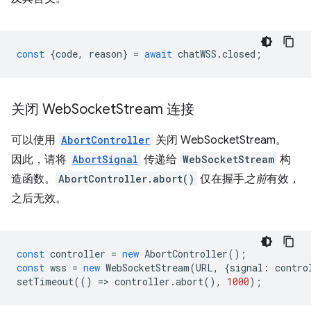
const
{
code
,
reason
}
=
await
chatWSS
.
closed
;
关闭 Web
Socket
Stream 连接
可以使用
AbortController
关闭 WebSocketStream。
因此，请将
AbortSignal
传递给
WebSocketStream
构
造函数。
AbortController.abort()
仅在握手
之前
有效，
之后无效。
const
controller
=
new
AbortController
();
const
wss
=
new
WebSocketStream
(
URL
,
{
signal
:
contro
setTimeout
(()
=
>
controller
.
abort
(),
1000
);