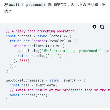
您
await
了
process()
调用的结果，因此应该没问题，对
吧？
// A heavy data crunching operation.
const
process
=
async
(
data
)
=
>
{
return
new
Promise
((
resolve
)
=
>
{
window
.
setTimeout
(()
=
>
{
console
.
log
(
'WebSocket message processed:'
,
da
return
resolve
(
'done'
);
},
1000
);
});
};
webSocket
.
onmessage
=
async
(
event
)
=
>
{
const
data
=
event
.
data
;
// Await the result of the processing step in the 
await
process
(
data
);
};