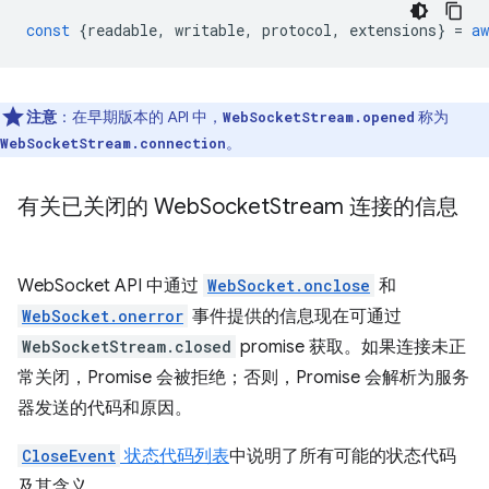
const
{
readable
,
writable
,
protocol
,
extensions
}
=
aw
注意
：在早期版本的 API 中，
称为
WebSocketStream.opened
。
WebSocketStream.connection
有关已关闭的 Web
Socket
Stream 连接的信息
WebSocket API 中通过
WebSocket.onclose
和
WebSocket.onerror
事件提供的信息现在可通过
WebSocketStream.closed
promise 获取。如果连接未正
常关闭，Promise 会被拒绝；否则，Promise 会解析为服务
器发送的代码和原因。
CloseEvent
状态代码列表
中说明了所有可能的状态代码
及其含义。