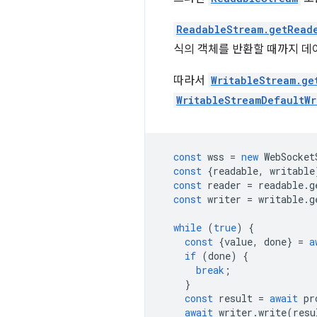
ReadableStream.getRead
식의 객체를 반환할 때까지 
따라서
WritableStream.ge
WritableStreamDefaultWr
const
wss
=
new
WebSocket
const
{
readable
,
writable
const
reader
=
readable
.
g
const
writer
=
writable
.
g
while
(
true
)
{
const
{
value
,
done
}
=
a
if
(
done
)
{
break
;
}
const
result
=
await
pr
await
writer
.
write
(
resu