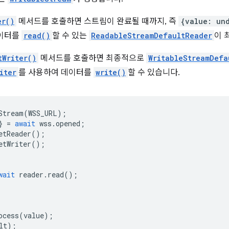
er()
메서드를 호출하면 스트림이 완료될 때까지, 즉
{value: un
데이터를
read()
할 수 있는
ReadableStreamDefaultReader
이 
tWriter()
메서드를 호출하면 최종적으로
WritableStreamDefa
iter
를 사용하여 데이터를
write()
할 수 있습니다.
Stream
(
WSS_URL
);
}
=
await
wss
.
opened
;
etReader
();
etWriter
();
wait
reader
.
read
();
ocess
(
value
);
lt
);