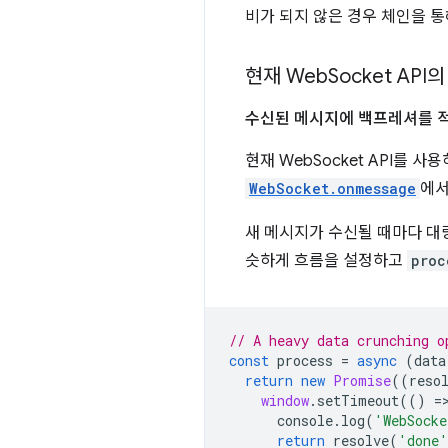
비가 되지 않은 경우 체인을 통
현재 Web
Socket API
수신된 메시지에 백프레셔를 적
현재 WebSocket API를
WebSocket.onmessage
에서
새 메시지가 수신될 때마다 대
슷하게 흐름을 설정하고
proc
// A heavy data crunching o
const
process
=
async
(
data
return
new
Promise
((
reso
window
.
setTimeout
(()
=
console
.
log
(
'WebSocke
return
resolve
(
'done'