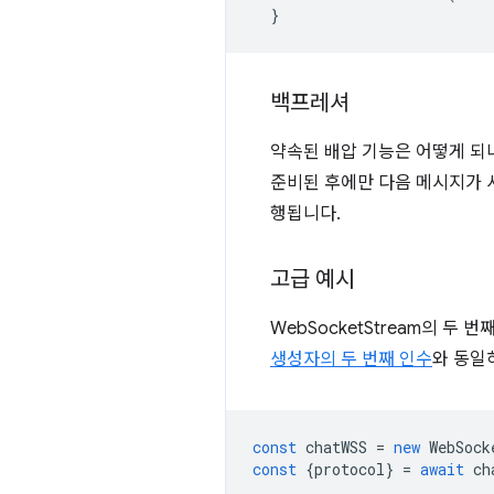
}
백프레셔
약속된 배압 기능은 어떻게 되나
준비된 후에만 다음 메시지가
행됩니다.
고급 예시
WebSocketStream의 두
생성자의 두 번째 인수
와 동일
const
chatWSS
=
new
WebSock
const
{
protocol
}
=
await
ch