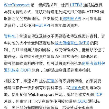
WebTransport
是一種網路 API，使用
HTTP/3
通訊協定做
為雙向傳輸方式。這項功能適用於網頁用戶端與 HTTP/3 伺
服器之間的雙向通訊。它支援使用
資料報 API
不可靠地傳
送資料，以及使用
串流 API
可靠地傳送資料。
資料包
非常適合傳送及接收不需要強效傳送保證的資料。資
料封包的大小會受到基礎連線
最大傳輸單位 (MTU)
的限
制，而且可能無法順利傳輸，即使傳輸成功，抵達順序也可
能任意。這些特性使資料電報 API 非常適合用於低延遲、
盡可能傳輸資料的作業。您可以將資料包視為
使用者資料包
通訊協定 (UDP)
訊息，但經過加密且受到壅塞控制。
相較之下，串流 API 提供
可靠
的有序資料傳輸。如果需要
傳送或接收一或多個有序資料串流，就
很適合
使用這項功
能。使用多個 WebTransport 串流，就如同建立多個
TCP
連線，但由於 HTTP/3 在幕後使用較輕量的
QUIC
通訊協
定，因此開啟和關閉這些連線時，不會造成太多負擔。