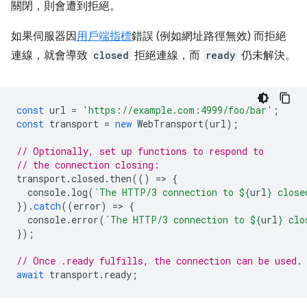
關閉，則會遭到拒絕。
如果伺服器因
用戶端指標
錯誤 (例如網址路徑無效) 而拒絕
連線，就會導致
closed
拒絕連線，而
ready
仍未解決。
const
url
=
'https://example.com:4999/foo/bar'
;
const
transport
=
new
WebTransport
(
url
);
// Optionally, set up functions to respond to
// the connection closing:
transport
.
closed
.
then
(()
=
>
{
console
.
log
(
`The HTTP/3 connection to 
${
url
}
 close
}).
catch
((
error
)
=
>
{
console
.
error
(
`The HTTP/3 connection to 
${
url
}
 clo
});
// Once .ready fulfills, the connection can be used.
await
transport
.
ready
;