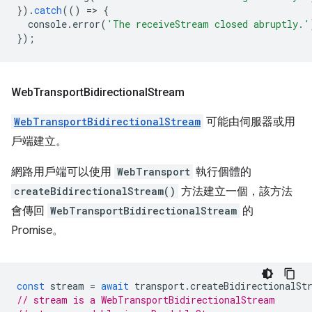
}).
catch
(()
=
>
{
console
.
error
(
'The receiveStream closed abruptly.'
});
Web
Transport
Bidirectional
Stream
WebTransportBidirectionalStream
可能由伺服器或用
戶端建立。
網路用戶端可以使用
WebTransport
執行個體的
createBidirectionalStream()
方法建立一個，該方法
會傳回
WebTransportBidirectionalStream
的
Promise。
const
stream
=
await
transport
.
createBidirectionalSt
// stream is a WebTransportBidirectionalStream