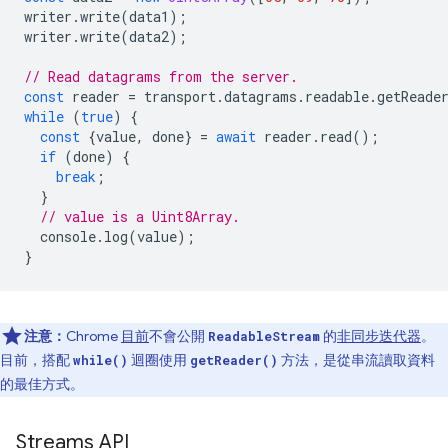
writer
.
write
(
data1
);
writer
.
write
(
data2
);
// Read datagrams from the server.
const
reader
=
transport
.
datagrams
.
readable
.
getReade
while
(
true
)
{
const
{
value
,
done
}
=
await
reader
.
read
();
if
(
done
)
{
break
;
}
// value is a Uint8Array.
console
.
log
(
value
);
}
注意：
Chrome
目前
不會公開
的
非同步迭代器
。
ReadableStream
目前，搭配
迴圈使用
方法，是從串流讀取資料
while()
getReader()
的最佳方式。
Streams API