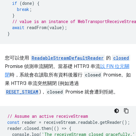
if
(
done
)
{
break
;
}
// value is an instance of WebTransportReceiveStre
await
readFrom
(
value
);
}
您可以使用
ReadableStreamDefaultReader
的
closed
Promise 偵測串流關閉。當基礎 HTTP/3 串流
以 FIN 位元關
閉
時，系統會在讀取所有資料後履行
closed
Promise。如
果 HTTP/3 串流突然關閉 (例如透過
RESET_STREAM
)，
closed
Promise 就會遭到拒絕。
// Assume an active receiveStream
const
reader
=
receiveStream
.
readable
.
getReader
();
reader
.
closed
.
then
(()
=
>
{
console
.
log
(
'The receiveStream closed gracefully.'