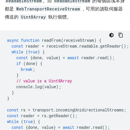
ReadableStream
。而
ReadableStream
的每個區塊本身
都是
WebTransportReceiveStream
，可用於讀取伺服器
傳送的
Uint8Array
執行個體。
async
function
readFrom
(
receiveStream
)
{
const
reader
=
receiveStream
.
readable
.
getReader
();
while
(
true
)
{
const
{
done
,
value
}
=
await
reader
.
read
();
if
(
done
)
{
break
;
}
// value is a Uint8Array
console
.
log
(
value
);
}
}
const
rs
=
transport
.
incomingUnidirectionalStreams
;
const
reader
=
rs
.
getReader
();
while
(
true
)
{
const
{
done
,
value
}
=
await
reader
.
read
();