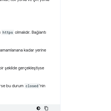
ı
https
olmalıdır. Bağlantı
 tamamlanana kadar yerine
ir şekilde gerçekleştiyse
derse bu durum
closed
'nin