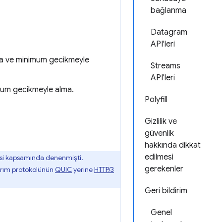
bağlanma
Datagram
API'leri
arla ve minimum gecikmeyle
Streams
API'leri
imum gecikmeyle alma.
Polyfill
Gizlilik ve
güvenlik
hakkında dikkat
edilmesi
esi kapsamında denenmişti.
gerekenler
tarım protokolünün
QUIC
yerine
HTTP/3
Geri bildirim
Genel