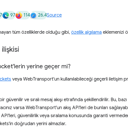
7
97
114
26.4
Source
mayan tüm özelliklerde olduğu gibi,
özellik algılama
eklemenizi ön
ilişkisi
cket'lerin yerine geçer mi?
ckets
veya WebTransport'un kullanılabileceği geçerli iletişim p
 güvenilir ve sıralı mesaj akışı etrafında şekillendirilir. Bu, bazı i
yacınız varsa WebTransport'un akış API'leri de bunları sağlayabili
I'leri, güvenilirlik veya sıralama konusunda garanti vermede
ets'in doğrudan yerini almazlar.