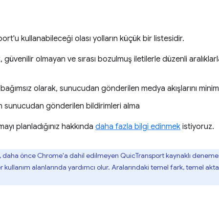
ort'u kullanabileceği olası yolların küçük bir listesidir.
üvenilir olmayan ve sırası bozulmuş iletilerle düzenli aralıkl
n bağımsız olarak, sunucudan gönderilen medya akışlarını min
n sunucudan gönderilen bildirimleri alma
mayı planladığınız hakkında
daha fazla bilgi edinmek
istiyoruz.
ğu, daha önce Chrome'a dahil edilmeyen QuicTransport kaynaklı denem
 kullanım alanlarında yardımcı olur. Aralarındaki temel fark, temel ak