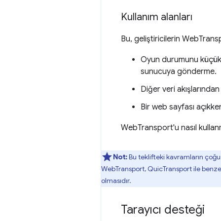
Kullanım alanları
Bu, geliştiricilerin WebTransp
Oyun durumunu küçük, g
sunucuya gönderme.
Diğer veri akışlarında
Bir web sayfası açıkke
WebTransport'u nasıl kullan
Not:
Bu teklifteki kavramların ço
WebTransport, QuicTransport ile benzer
olmasıdır.
Tarayıcı desteği