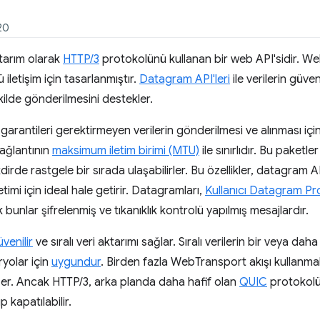
20
ktarım olarak
HTTP/3
protokolünü kullanan bir web API'sidir. Web
iletişim için tasarlanmıştır.
Datagram API'leri
ile verilerin güve
ekilde gönderilmesini destekler.
 garantileri gerektirmeyen verilerin gönderilmesi ve alınması için 
bağlantının
maksimum iletim birimi (MTU)
ile sınırlıdır. Bu paketler
 takdirde rastgele bir sırada ulaşabilirler. Bu özellikler, datagram 
etimi için ideal hale getirir. Datagramları,
Kullanıcı Datagram Pr
 bunlar şifrelenmiş ve tıkanıklık kontrolü yapılmış mesajlardır.
venilir
ve sıralı veri aktarımı sağlar. Sıralı verilerin bir veya da
yolar için
uygundur
. Birden fazla WebTransport akışı kullanma
er. Ancak HTTP/3, arka planda daha hafif olan
QUIC
protokolü
p kapatılabilir.