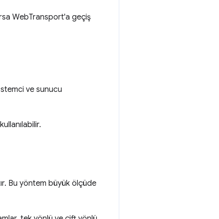
rsa WebTransport'a geçiş
İstemci ve sunucu
llanılabilir.
tır. Bu yöntem büyük ölçüde
lar, tek yönlü ve çift yönlü