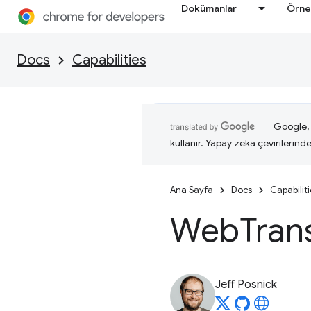
Dokümanlar
Örne
Docs
Capabilities
Google, i
kullanır. Yapay zeka çevirilerinde 
Ana Sayfa
Docs
Capabilit
Web
Tran
Jeff Posnick