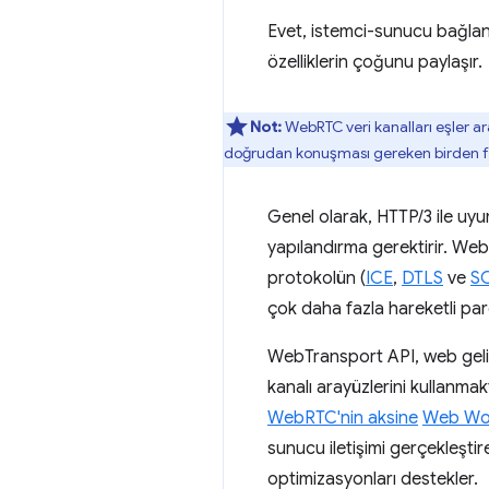
Evet, istemci-sunucu bağlant
özelliklerin çoğunu paylaşır.
Not:
WebRTC veri kanalları eşler ara
doğrudan konuşması gereken birden faz
Genel olarak, HTTP/3 ile uy
yapılandırma gerektirir. Web
protokolün (
ICE
,
DTLS
ve
S
çok daha fazla hareketli parç
WebTransport API, web gelişt
kanalı arayüzlerini kullan
WebRTC'nin aksine
Web Wo
sunucu iletişimi gerçekleşti
optimizasyonları destekler.