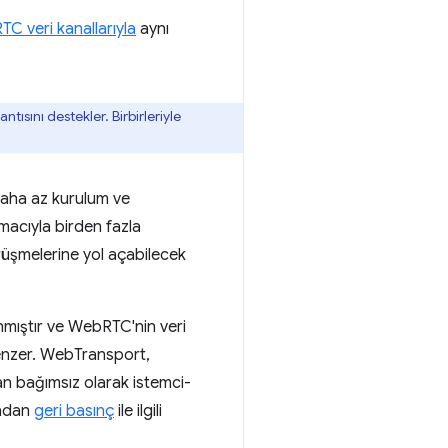
C veri kanallarıyla
aynı
ısını destekler. Birbirleriyle
daha az kurulum ve
macıyla birden fazla
rüşmelerine yol açabilecek
nmıştır ve WebRTC'nin veri
enzer. WebTransport,
an bağımsız olarak istemci-
undan
geri basınç
ile ilgili