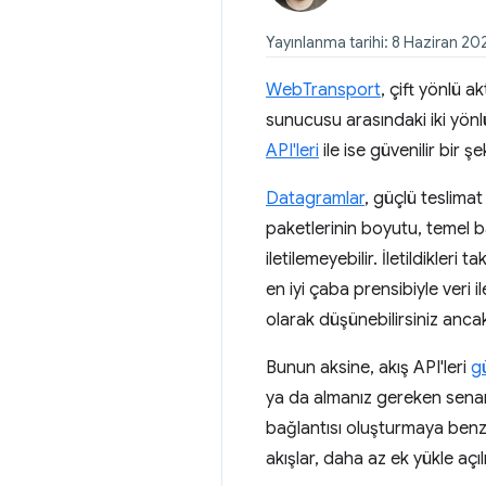
Yayınlanma tarihi: 8 Haziran 20
WebTransport
, çift yönlü a
sunucusu arasındaki iki yönlü 
API'leri
ile ise güvenilir bir ş
Datagramlar
, güçlü teslimat
paketlerinin boyutu, temel 
iletilemeyebilir. İletildikleri
en iyi çaba prensibiyle veri il
olarak düşünebilirsiniz ancak
Bunun aksine, akış API'leri
gü
ya da almanız gereken senar
bağlantısı oluşturmaya benz
akışlar, daha az ek yükle açılı