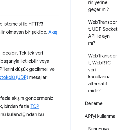
rin yerine
geçer mi?
WebTranspor
 istemcisi ile HTTP/3
t, UDP Socket
nilir olmayan bir şekilde,
Akış
API ile aynı
mı?
idealdir. Tek tek veri
WebTranspor
 başarıyla iletilebilir veya
t, WebRTC
API'lerini düşük gecikmeli ve
veri
kanallarına
otokolü (UDP)
mesajları
alternatif
midir?
ha fazla akışını göndermeniz
Deneme
k, birden fazla
TCP
nü kullandığından bu
API'yi kullanma
Sunucuya