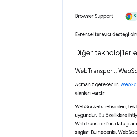
9
Browser Support
Evrensel tarayıcı desteği ol
Diğer teknolojilerle 
Web
Transport
,
Web
So
Açmanız gerekebilir.
WebSo
alanları vardır.
WebSockets iletişimleri, tek bir
uygundur. Bu özelliklere ihti
WebTransport'un datagram AP
sağlar. Bu nedenle, WebSock