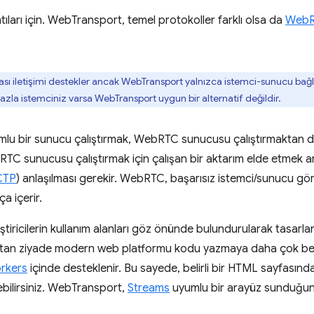
ıları için. WebTransport, temel protokoller farklı olsa da
WebRT
sı iletişimi destekler ancak WebTransport yalnızca istemci-sunucu bağlant
la istemciniz varsa WebTransport uygun bir alternatif değildir.
umlu bir sunucu çalıştırmak, WebRTC sunucusu çalıştırmaktan 
RTC sunucusu çalıştırmak için çalışan bir aktarım elde etmek a
CTP
) anlaşılması gerekir. WebRTC, başarısız istemci/sunucu gö
a içerir.
iricilerin kullanım alanları göz önünde bulundurularak tasarla
maktan ziyade modern web platformu kodu yazmaya daha çok b
rkers
içinde desteklenir. Bu sayede, belirli bir HTML sayfasınd
rebilirsiniz. WebTransport,
Streams
uyumlu bir arayüz sunduğ