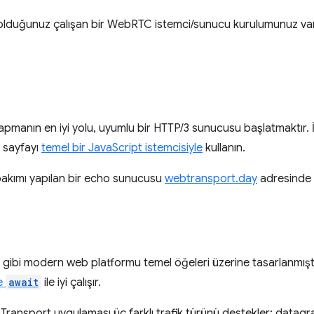
olduğunuz çalışan bir WebRTC istemci/sunucu kurulumunuz va
manın en iyi yolu, uyumlu bir HTTP/3 sunucusu başlatmaktır. 
u sayfayı
temel bir JavaScript istemcisiyle
kullanın.
 bakımı yapılan bir echo sunucusu
webtransport.day
adresinde ku
gibi modern web platformu temel öğeleri üzerine tasarlanmış
le
await
ile iyi çalışır.
nsport uygulaması üç farklı trafik türünü destekler: datagram