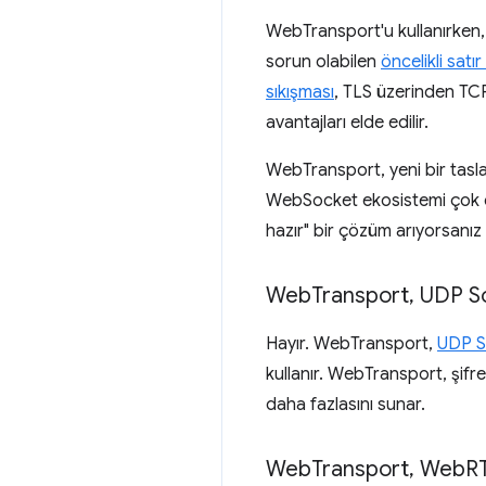
WebTransport'u kullanırken,
sorun olabilen
öncelikli satı
sıkışması
, TLS üzerinden TC
avantajları elde edilir.
WebTransport, yeni bir tasla
WebSocket ekosistemi çok da
hazır" bir çözüm arıyorsanı
Web
Transport
,
UDP Soc
Hayır. WebTransport,
UDP S
kullanır. WebTransport, şifre
daha fazlasını sunar.
Web
Transport
,
Web
RT