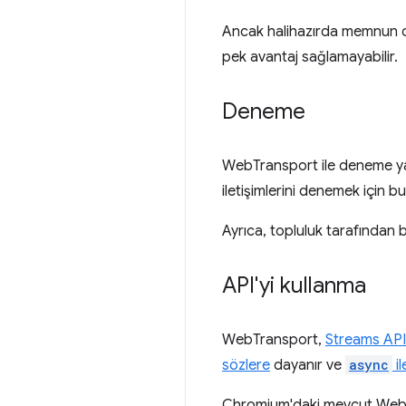
Ancak halihazırda memnun 
pek avantaj sağlamayabilir.
Deneme
WebTransport ile deneme yap
iletişimlerini denemek için b
Ayrıca, topluluk tarafından
API'yi kullanma
WebTransport,
Streams API
sözlere
dayanır ve
async
i
Chromium'daki mevcut WebTra