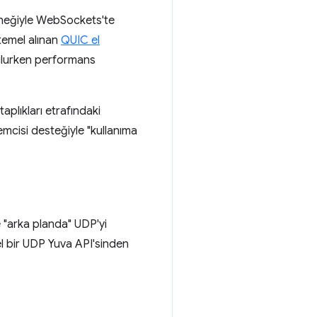
rneğiyle WebSockets'te
temel alınan
QUIC el
rulurken performans
aplıkları etrafındaki
mcisi desteğiyle "kullanıma
e "arka planda" UDP'yi
mel bir UDP Yuva API'sinden