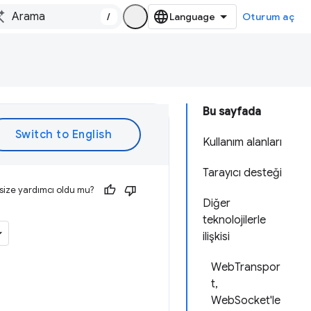
/
Oturum aç
Bu sayfada
Kullanım alanları
Tarayıcı desteği
size yardımcı oldu mu?
Diğer
teknolojilerle
ilişkisi
WebTranspor
t,
WebSocket'le