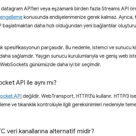
 datagram API'leri veya eşzamanlı birden fazla Streams API ö
r engelleme
konusunda endişelenmenize gerek kalmaz. Ayrıca, 
P başlatmaktan daha hızlı olduğundan yeni bağlantılar oluştu
k spesifikasyonun parçasıdır. Bu nedenle, istemci ve sunucu kit
ha sağlamdır. Yaygın sunucu kurulumlarıyla ve geniş web iste
z WebSockets günümüzde daha iyi bir seçimdir.
ket API ile aynı mı?
ocket API
değildir. WebTransport, HTTP/3'ü kullanır. HTTP/3 is
leme ve tıkanıklık kontrolüyle ilgili gereksinimleri nedeniyle te
C veri kanallarına alternatif midir?