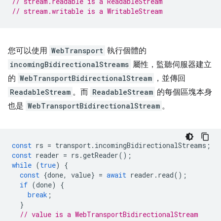
// stream.readable is a ReadableStream
// stream.writable is a WritableStream
您可以使用
WebTransport
執行個體的
incomingBidirectionalStreams
屬性，監聽伺服器建立
的
WebTransportBidirectionalStream
，並傳回
ReadableStream
。而
ReadableStream
的每個區塊本身
也是
WebTransportBidirectionalStream
。
const
rs
=
transport
.
incomingBidirectionalStreams
;
const
reader
=
rs
.
getReader
();
while
(
true
)
{
const
{
done
,
value
}
=
await
reader
.
read
();
if
(
done
)
{
break
;
}
// value is a WebTransportBidirectionalStream