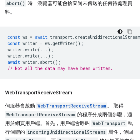
abort()
時，瀏覽器可能會捨棄尚未傳送的任何待處理資
料。
const
ws
=
await
transport
.
createUnidirectionalStrea
const
writer
=
ws
.
getWriter
();
writer
.
write
(...);
writer
.
write
(...);
await
writer
.
abort
();
// Not all the data may have been written.
Web
Transport
Receive
Stream
伺服器會啟動
WebTransportReceiveStream
。 取得
WebTransportReceiveStream
的程序分成兩個步驟，適
用於網頁用戶端。首先，用戶端會呼叫
WebTransport
執
行個體的
incomingUnidirectionalStreams
屬性，傳回