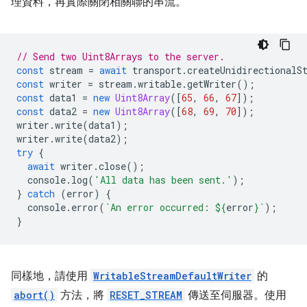
理資料，再實際關閉相關聯的串流。
// Send two Uint8Arrays to the server.
const
stream
=
await
transport
.
createUnidirectionalS
const
writer
=
stream
.
writable
.
getWriter
();
const
data1
=
new
Uint8Array
([
65
,
66
,
67
]);
const
data2
=
new
Uint8Array
([
68
,
69
,
70
]);
writer
.
write
(
data1
);
writer
.
write
(
data2
);
try
{
await
writer
.
close
();
console
.
log
(
'All data has been sent.'
);
}
catch
(
error
)
{
console
.
error
(
`An error occurred: 
${
error
}
`
);
}
同樣地，請使用
WritableStreamDefaultWriter
的
abort()
方法，將
RESET_STREAM
傳送至伺服器。使用