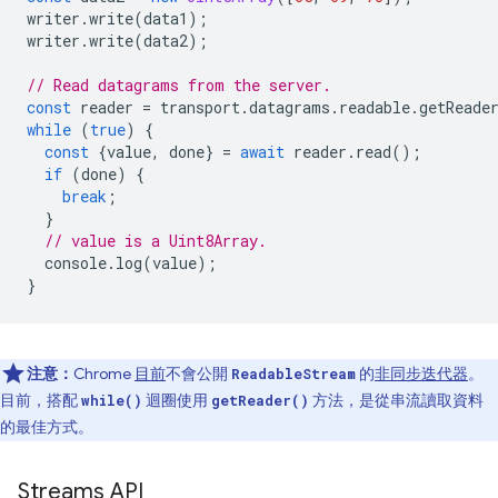
writer
.
write
(
data1
);
writer
.
write
(
data2
);
// Read datagrams from the server.
const
reader
=
transport
.
datagrams
.
readable
.
getReade
while
(
true
)
{
const
{
value
,
done
}
=
await
reader
.
read
();
if
(
done
)
{
break
;
}
// value is a Uint8Array.
console
.
log
(
value
);
}
注意：
Chrome
目前
不會公開
的
非同步迭代器
。
ReadableStream
目前，搭配
迴圈使用
方法，是從串流讀取資料
while()
getReader()
的最佳方式。
Streams API