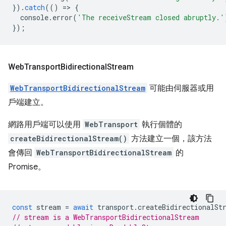
}).
catch
(()
=
>
{
console
.
error
(
'The receiveStream closed abruptly.'
});
Web
Transport
Bidirectional
Stream
WebTransportBidirectionalStream
可能由伺服器或用
戶端建立。
網路用戶端可以使用
WebTransport
執行個體的
createBidirectionalStream()
方法建立一個，該方法
會傳回
WebTransportBidirectionalStream
的
Promise。
const
stream
=
await
transport
.
createBidirectionalSt
// stream is a WebTransportBidirectionalStream