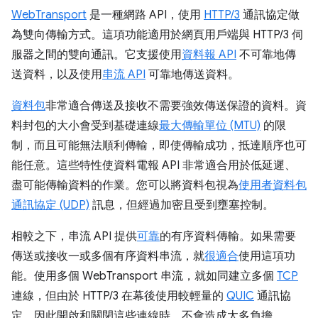
WebTransport
是一種網路 API，使用
HTTP/3
通訊協定做
為雙向傳輸方式。這項功能適用於網頁用戶端與 HTTP/3 伺
服器之間的雙向通訊。它支援使用
資料報 API
不可靠地傳
送資料，以及使用
串流 API
可靠地傳送資料。
資料包
非常適合傳送及接收不需要強效傳送保證的資料。資
料封包的大小會受到基礎連線
最大傳輸單位 (MTU)
的限
制，而且可能無法順利傳輸，即使傳輸成功，抵達順序也可
能任意。這些特性使資料電報 API 非常適合用於低延遲、
盡可能傳輸資料的作業。您可以將資料包視為
使用者資料包
通訊協定 (UDP)
訊息，但經過加密且受到壅塞控制。
相較之下，串流 API 提供
可靠
的有序資料傳輸。如果需要
傳送或接收一或多個有序資料串流，就
很適合
使用這項功
能。使用多個 WebTransport 串流，就如同建立多個
TCP
連線，但由於 HTTP/3 在幕後使用較輕量的
QUIC
通訊協
定，因此開啟和關閉這些連線時，不會造成太多負擔。