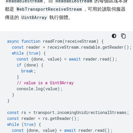
ReadableStream
。而
ReadableStream
的每個區塊本身
都是
WebTransportReceiveStream
，可用於讀取伺服器
傳送的
Uint8Array
執行個體。
async
function
readFrom
(
receiveStream
)
{
const
reader
=
receiveStream
.
readable
.
getReader
();
while
(
true
)
{
const
{
done
,
value
}
=
await
reader
.
read
();
if
(
done
)
{
break
;
}
// value is a Uint8Array
console
.
log
(
value
);
}
}
const
rs
=
transport
.
incomingUnidirectionalStreams
;
const
reader
=
rs
.
getReader
();
while
(
true
)
{
const
{
done
,
value
}
=
await
reader
.
read
();