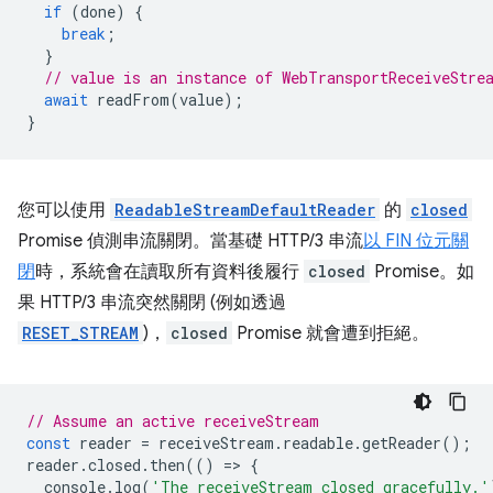
if
(
done
)
{
break
;
}
// value is an instance of WebTransportReceiveStre
await
readFrom
(
value
);
}
您可以使用
ReadableStreamDefaultReader
的
closed
Promise 偵測串流關閉。當基礎 HTTP/3 串流
以 FIN 位元關
閉
時，系統會在讀取所有資料後履行
closed
Promise。如
果 HTTP/3 串流突然關閉 (例如透過
RESET_STREAM
)，
closed
Promise 就會遭到拒絕。
// Assume an active receiveStream
const
reader
=
receiveStream
.
readable
.
getReader
();
reader
.
closed
.
then
(()
=
>
{
console
.
log
(
'The receiveStream closed gracefully.'