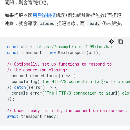
關閉，則會遭到拒絕。
如果伺服器因
用戶端指標
錯誤 (例如網址路徑無效) 而拒絕
連線，就會導致
closed
拒絕連線，而
ready
仍未解決。
const
url
=
'https://example.com:4999/foo/bar'
;
const
transport
=
new
WebTransport
(
url
);
// Optionally, set up functions to respond to
// the connection closing:
transport
.
closed
.
then
(()
=
>
{
console
.
log
(
`The HTTP/3 connection to 
${
url
}
 close
}).
catch
((
error
)
=
>
{
console
.
error
(
`The HTTP/3 connection to 
${
url
}
 clo
});
// Once .ready fulfills, the connection can be used.
await
transport
.
ready
;