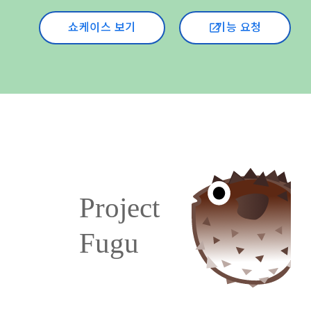
쇼케이스 보기
기능 요청
open_in_new