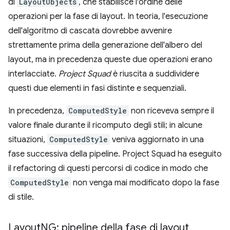
di
LayoutObjects
, che stabilisce l'ordine delle
operazioni per la fase di layout. In teoria, l'esecuzione
dell'algoritmo di cascata dovrebbe avvenire
strettamente prima della generazione dell'albero del
layout, ma in precedenza queste due operazioni erano
interlacciate.
Project Squad
è riuscita a suddividere
questi due elementi in fasi distinte e sequenziali.
In precedenza,
ComputedStyle
non riceveva sempre il
valore finale durante il ricomputo degli stili; in alcune
situazioni,
ComputedStyle
veniva aggiornato in una
fase successiva della pipeline. Project Squad ha eseguito
il refactoring di questi percorsi di codice in modo che
ComputedStyle
non venga mai modificato dopo la fase
di stile.
Layout
NG: pipeline della fase di layout