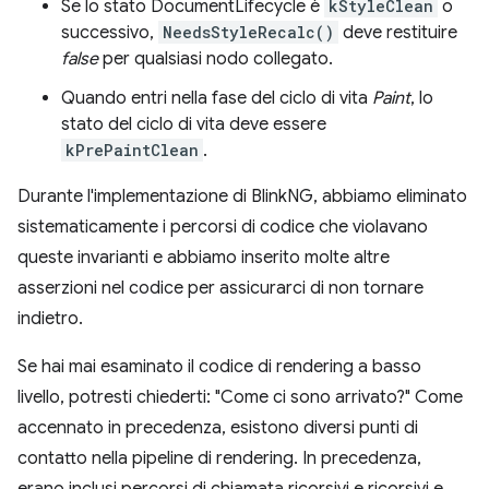
Se lo stato DocumentLifecycle è
kStyleClean
o
successivo,
NeedsStyleRecalc()
deve restituire
false
per qualsiasi nodo collegato.
Quando entri nella fase del ciclo di vita
Paint
, lo
stato del ciclo di vita deve essere
kPrePaintClean
.
Durante l'implementazione di BlinkNG, abbiamo eliminato
sistematicamente i percorsi di codice che violavano
queste invarianti e abbiamo inserito molte altre
asserzioni nel codice per assicurarci di non tornare
indietro.
Se hai mai esaminato il codice di rendering a basso
livello, potresti chiederti: "Come ci sono arrivato?" Come
accennato in precedenza, esistono diversi punti di
contatto nella pipeline di rendering. In precedenza,
erano inclusi percorsi di chiamata ricorsivi e ricorsivi e