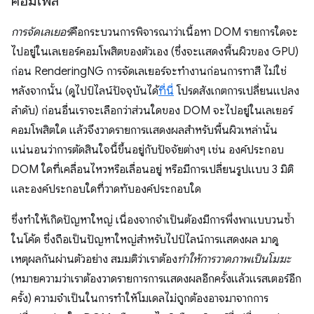
คอมโพส
การจัดเลเยอร์
คือกระบวนการพิจารณาว่าเนื้อหา DOM รายการใดจะ
ไปอยู่ในเลเยอร์คอมโพสิตของตัวเอง (ซึ่งจะแสดงพื้นผิวของ GPU)
ก่อน RenderingNG การจัดเลเยอร์จะทำงานก่อนการทาสี ไม่ใช่
หลังจากนั้น (ดูไปป์ไลน์ปัจจุบันได้
ที่นี่
โปรดสังเกตการเปลี่ยนแปลง
ลำดับ) ก่อนอื่นเราจะเลือกว่าส่วนใดของ DOM จะไปอยู่ในเลเยอร์
คอมโพสิตใด แล้วจึงวาดรายการแสดงผลสำหรับพื้นผิวเหล่านั้น
แน่นอนว่าการตัดสินใจนี้ขึ้นอยู่กับปัจจัยต่างๆ เช่น องค์ประกอบ
DOM ใดที่เคลื่อนไหวหรือเลื่อนอยู่ หรือมีการเปลี่ยนรูปแบบ 3 มิติ
และองค์ประกอบใดที่วาดทับองค์ประกอบใด
ซึ่งทำให้เกิดปัญหาใหญ่ เนื่องจากจำเป็นต้องมีการพึ่งพาแบบวนซ้ำ
ในโค้ด ซึ่งถือเป็นปัญหาใหญ่สำหรับไปป์ไลน์การแสดงผล มาดู
เหตุผลกันผ่านตัวอย่าง สมมติว่าเราต้อง
ทำให้การวาดภาพเป็นโมฆะ
(หมายความว่าเราต้องวาดรายการการแสดงผลอีกครั้งแล้วแรสเตอร์อีก
ครั้ง) ความจำเป็นในการทำให้โมเดลไม่ถูกต้องอาจมาจากการ