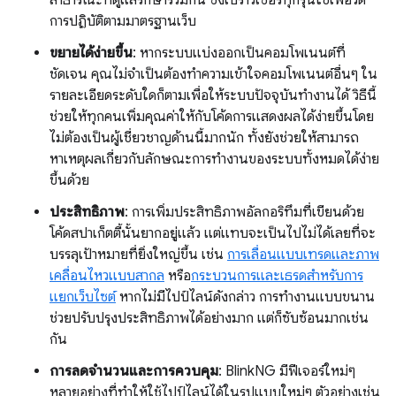
การปฏิบัติตามมาตรฐานเว็บ
ขยายได้ง่ายขึ้น
: หากระบบแบ่งออกเป็นคอมโพเนนต์ที่
ชัดเจน คุณไม่จําเป็นต้องทําความเข้าใจคอมโพเนนต์อื่นๆ ใน
รายละเอียดระดับใดก็ตามเพื่อให้ระบบปัจจุบันทํางานได้ วิธีนี้
ช่วยให้ทุกคนเพิ่มคุณค่าให้กับโค้ดการแสดงผลได้ง่ายขึ้นโดย
ไม่ต้องเป็นผู้เชี่ยวชาญด้านนี้มากนัก ทั้งยังช่วยให้สามารถ
หาเหตุผลเกี่ยวกับลักษณะการทํางานของระบบทั้งหมดได้ง่าย
ขึ้นด้วย
ประสิทธิภาพ
: การเพิ่มประสิทธิภาพอัลกอริทึมที่เขียนด้วย
โค้ดสปาเก็ตตี้นั้นยากอยู่แล้ว แต่แทบจะเป็นไปไม่ได้เลยที่จะ
บรรลุเป้าหมายที่ยิ่งใหญ่ขึ้น เช่น
การเลื่อนแบบเทรดและภาพ
เคลื่อนไหวแบบสากล
หรือ
กระบวนการและเธรดสำหรับการ
แยกเว็บไซต์
หากไม่มีไปป์ไลน์ดังกล่าว การทำงานแบบขนาน
ช่วยปรับปรุงประสิทธิภาพได้อย่างมาก แต่ก็ซับซ้อนมากเช่น
กัน
การลดจำนวนและการควบคุม
: BlinkNG มีฟีเจอร์ใหม่ๆ
หลายอย่างที่ทําให้ใช้ไปป์ไลน์ได้ในรูปแบบใหม่ๆ ตัวอย่างเช่น