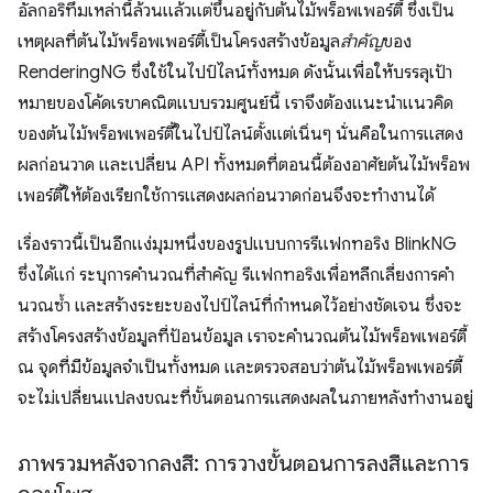
อัลกอริทึมเหล่านี้ล้วนแล้วแต่ขึ้นอยู่กับต้นไม้พร็อพเพอร์ตี้ ซึ่งเป็น
เหตุผลที่ต้นไม้พร็อพเพอร์ตี้เป็นโครงสร้างข้อมูล
สําคัญ
ของ
RenderingNG ซึ่งใช้ในไปป์ไลน์ทั้งหมด ดังนั้นเพื่อให้บรรลุเป้า
หมายของโค้ดเรขาคณิตแบบรวมศูนย์นี้ เราจึงต้องแนะนำแนวคิด
ของต้นไม้พร็อพเพอร์ตี้ในไปป์ไลน์ตั้งแต่เนิ่นๆ นั่นคือในการแสดง
ผลก่อนวาด และเปลี่ยน API ทั้งหมดที่ตอนนี้ต้องอาศัยต้นไม้พร็อพ
เพอร์ตี้ให้ต้องเรียกใช้การแสดงผลก่อนวาดก่อนจึงจะทำงานได้
เรื่องราวนี้เป็นอีกแง่มุมหนึ่งของรูปแบบการรีแฟกทอริง BlinkNG
ซึ่งได้แก่ ระบุการคํานวณที่สําคัญ รีแฟกทอริงเพื่อหลีกเลี่ยงการคํา
นวณซ้ำ และสร้างระยะของไปป์ไลน์ที่กําหนดไว้อย่างชัดเจน ซึ่งจะ
สร้างโครงสร้างข้อมูลที่ป้อนข้อมูล เราจะคํานวณต้นไม้พร็อพเพอร์ตี้
ณ จุดที่มีข้อมูลจําเป็นทั้งหมด และตรวจสอบว่าต้นไม้พร็อพเพอร์ตี้
จะไม่เปลี่ยนแปลงขณะที่ขั้นตอนการแสดงผลในภายหลังทํางานอยู่
ภาพรวมหลังจากลงสี: การวางขั้นตอนการลงสีและการ