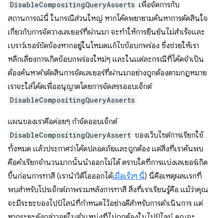
DisableCompositingQueryAsserts
เพื่อจัดการกับ
สถานการณ์นี้ ในกรณีส่วนใหญ่ หากโค้ดพยายามค้นหาการตัดสินใจ
เกี่ยวกับการจัดวางเลเยอร์ที่ผ่านมา จะทำให้การยืนยันไม่สำเร็จและ
เบราว์เซอร์ขัดข้องหากอยู่ในโหมดแก้ไขข้อบกพร่อง ซึ่งช่วยให้เรา
หลีกเลี่ยงการเกิดข้อบกพร่องใหม่ๆ และในแต่ละกรณีที่โค้ดจําเป็น
ต้องค้นหาคําตัดสินการจัดเลเยอร์ที่ผ่านมาอย่างถูกต้องตามกฎหมาย
เราจะใส่โค้ดเพื่ออนุญาตโดยการจัดสรรออบเจ็กต์
DisableCompositingQueryAsserts
แผนของเราคือค่อยๆ กำจัดออบเจ็กต์
DisableCompositingQueryAssert
ของเว็บไซต์การเรียกใช้
ทั้งหมด แล้วประกาศว่าโค้ดปลอดภัยและถูกต้อง แต่สิ่งที่เราค้นพบ
คือคำเรียกจำนวนมากนั้นนำออกไม่ได้ ตราบใดที่การแบ่งเลเยอร์เกิด
ขึ้นก่อนการทาสี (เรานำวิดีโอออกได้
เมื่อเร็วๆ นี้
) นี่คือเหตุผลแรกที่
พบสำหรับโปรเจ็กต์ภาพรวมหลังการทาสี สิ่งที่เราเรียนรู้คือ แม้ว่าคุณ
จะมีระยะของไปป์ไลน์ที่กําหนดไว้อย่างดีสําหรับการดำเนินการ แต่
หากระยะดังกล่าวอยู่ในตําแหน่งที่ไม่ถูกต้องในไปป์ไลน์ คุณจะ