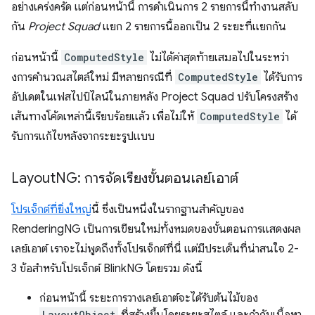
อย่างเคร่งครัด แต่ก่อนหน้านี้ การดำเนินการ 2 รายการนี้ทำงานสลับ
กัน
Project Squad
แยก 2 รายการนี้ออกเป็น 2 ระยะที่แยกกัน
ก่อนหน้านี้
ComputedStyle
ไม่ได้ค่าสุดท้ายเสมอไปในระหว่า
งการคํานวณสไตล์ใหม่ มีหลายกรณีที่
ComputedStyle
ได้รับการ
อัปเดตในเฟสไปป์ไลน์ในภายหลัง Project Squad ปรับโครงสร้าง
เส้นทางโค้ดเหล่านี้เรียบร้อยแล้ว เพื่อไม่ให้
ComputedStyle
ได้
รับการแก้ไขหลังจากระยะรูปแบบ
Layout
NG: การจัดเรียงขั้นตอนเลย์เอาต์
โปรเจ็กต์ที่ยิ่งใหญ่
นี้ ซึ่งเป็นหนึ่งในรากฐานสำคัญของ
RenderingNG เป็นการเขียนใหม่ทั้งหมดของขั้นตอนการแสดงผล
เลย์เอาต์ เราจะไม่พูดถึงทั้งโปรเจ็กต์ที่นี่ แต่มีประเด็นที่น่าสนใจ 2-
3 ข้อสำหรับโปรเจ็กต์ BlinkNG โดยรวม ดังนี้
ก่อนหน้านี้ ระยะการวางเลย์เอาต์จะได้รับต้นไม้ของ
LayoutObject
ที่สร้างขึ้นโดยระยะสไตล์ และกำกับเนื้อหา