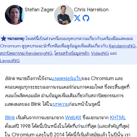
Stefan Zager
Chris Harrelson
หมายเหตุ:
โพสต์นี้เป็นส่วนหนึ่งของชุดบทความเกี่ยวกับเครื่องมือแสดงผล
Chromium ดูชุดบทแนะนำที่เหลือเพื่อดูข้อมูลเพิ่มเติมเกี่ยวกับ
RenderingNG
,
สถาปัตยกรรม RenderingNG
,
โครงสร้างข้อมูลหลัก
,
VideoNG
และ
LayoutNG
Blink
หมายถึงการใช้งาน
แพลตฟอร์มเว็บ
ของ Chromium และ
ครอบคลุมทุกระยะของการเรนเดอร์ก่อนการคอมโพส ซึ่งจะสิ้นสุดที่
คอมโพสิตคอมมิต
อ่านข้อมูลเพิ่มเติมเกี่ยวกับสถาปัตยกรรมการ
แสดงผลของ Blink ได้ใน
บทความ
ก่อนหน้าในชุดนี้
Blink
เริ่มต้นจากการแยกมาจาก
WebKit
ซึ่งแยกมาจาก
KHTML
ตั้งแต่ปี 1998 โค้ดนี้เป็นหนึ่งในโค้ดที่เก่าแก่ที่สุด (และสำคัญที่สุด)
ใน Chromium และในปี 2014 โค้ดนี้ก็เริ่มล้าสมัยแล้ว ในปีนั้น เรา