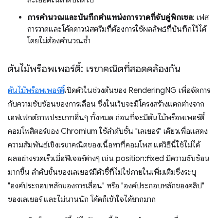
การคํานวณและบันทึกตําแหน่งการวาดที่จับคู่พิกเซล
: เฟส
การวาดและโค้ดดาวน์สตรีมที่ต้องการใช้ผลลัพธ์ที่บันทึกไว้ได้
โดยไม่ต้องคํานวณซ้ำ
ต้นไม้พร็อพเพอร์ตี้: เรขาคณิตที่สอดคล้องกัน
ต้นไม้พร็อพเพอร์ตี้
เปิดตัวในช่วงต้นของ RenderingNG เพื่อจัดการ
กับความซับซ้อนของการเลื่อน ซึ่งในเว็บจะมีโครงสร้างแตกต่างจาก
เอฟเฟกต์ภาพประเภทอื่นๆ ทั้งหมด ก่อนที่จะมีต้นไม้พร็อพเพอร์ตี้
คอมโพสิตอร์ของ Chromium ใช้ลําดับชั้น "เลเยอร์" เดียวเพื่อแสดง
ความสัมพันธ์เชิงเรขาคณิตของเนื้อหาที่คอมโพส แต่วิธีนี้ใช้ไม่ได้
ผลอย่างรวดเร็วเมื่อฟีเจอร์ต่างๆ เช่น position:fixed มีความซับซ้อน
มากขึ้น ลําดับชั้นของเลเยอร์มีตัวชี้ที่ไม่ใช่ภายในเพิ่มเติมซึ่งระบุ
"องค์ประกอบหลักของการเลื่อน" หรือ "องค์ประกอบหลักของคลิป"
ของเลเยอร์ และไม่นานนัก โค้ดก็เข้าใจได้ยากมาก