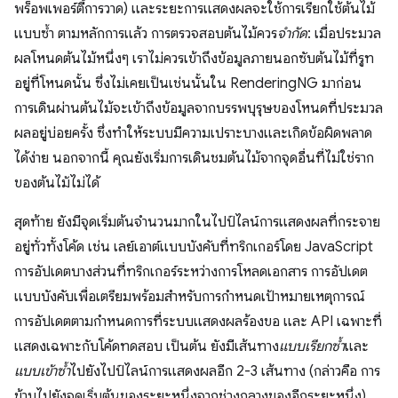
พร็อพเพอร์ตี้การวาด) และระยะการแสดงผลจะใช้การเรียกใช้ต้นไม้
แบบซ้ำ ตามหลักการแล้ว การตรวจสอบต้นไม้ควร
จำกัด
: เมื่อประมวล
ผลโหนดต้นไม้หนึ่งๆ เราไม่ควรเข้าถึงข้อมูลภายนอกซับต้นไม้ที่รูท
อยู่ที่โหนดนั้น ซึ่งไม่เคยเป็นเช่นนั้นใน RenderingNG มาก่อน
การเดินผ่านต้นไม้จะเข้าถึงข้อมูลจากบรรพบุรุษของโหนดที่ประมวล
ผลอยู่บ่อยครั้ง ซึ่งทำให้ระบบมีความเปราะบางและเกิดข้อผิดพลาด
ได้ง่าย นอกจากนี้ คุณยังเริ่มการเดินชมต้นไม้จากจุดอื่นที่ไม่ใช่ราก
ของต้นไม้ไม่ได้
สุดท้าย ยังมีจุดเริ่มต้นจำนวนมากในไปป์ไลน์การแสดงผลที่กระจาย
อยู่ทั่วทั้งโค้ด เช่น เลย์เอาต์แบบบังคับที่ทริกเกอร์โดย JavaScript
การอัปเดตบางส่วนที่ทริกเกอร์ระหว่างการโหลดเอกสาร การอัปเดต
แบบบังคับเพื่อเตรียมพร้อมสำหรับการกําหนดเป้าหมายเหตุการณ์
การอัปเดตตามกำหนดการที่ระบบแสดงผลร้องขอ และ API เฉพาะที่
แสดงเฉพาะกับโค้ดทดสอบ เป็นต้น ยังมีเส้นทาง
แบบเรียกซ้ำ
และ
แบบเข้าซ้ำ
ไปยังไปป์ไลน์การแสดงผลอีก 2-3 เส้นทาง (กล่าวคือ การ
ข้ามไปยังจุดเริ่มต้นของระยะหนึ่งจากช่วงกลางของอีกระยะหนึ่ง)