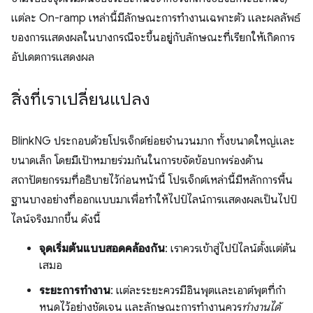
แต่ละ On-ramp เหล่านี้มีลักษณะการทำงานเฉพาะตัว และผลลัพธ์
ของการแสดงผลในบางกรณีจะขึ้นอยู่กับลักษณะที่เรียกให้เกิดการ
อัปเดตการแสดงผล
สิ่งที่เราเปลี่ยนแปลง
BlinkNG ประกอบด้วยโปรเจ็กต์ย่อยจำนวนมาก ทั้งขนาดใหญ่และ
ขนาดเล็ก โดยมีเป้าหมายร่วมกันในการขจัดข้อบกพร่องด้าน
สถาปัตยกรรมที่อธิบายไว้ก่อนหน้านี้ โปรเจ็กต์เหล่านี้มีหลักการพื้น
ฐานบางอย่างที่ออกแบบมาเพื่อทำให้ไปป์ไลน์การแสดงผลเป็นไปป์
ไลน์จริงมากขึ้น ดังนี้
จุดเริ่มต้นแบบสอดคล้องกัน
: เราควรเข้าสู่ไปป์ไลน์ตั้งแต่ต้น
เสมอ
ระยะการทำงาน
: แต่ละระยะควรมีอินพุตและเอาต์พุตที่กํา
หนดไว้อย่างชัดเจน และลักษณะการทํางานควร
ทํางานได้