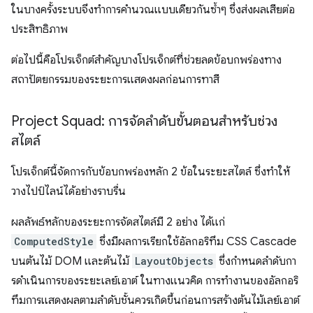
ในบางครั้งระบบจึงทำการคํานวณแบบเดียวกันซ้ำๆ ซึ่งส่งผลเสียต่อ
ประสิทธิภาพ
ต่อไปนี้คือโปรเจ็กต์สำคัญบางโปรเจ็กต์ที่ช่วยลดข้อบกพร่องทาง
สถาปัตยกรรมของระยะการแสดงผลก่อนการทาสี
Project Squad: การจัดลำดับขั้นตอนสำหรับช่วง
สไตล์
โปรเจ็กต์นี้จัดการกับข้อบกพร่องหลัก 2 ข้อในระยะสไตล์ ซึ่งทำให้
วางไปป์ไลน์ได้อย่างราบรื่น
ผลลัพธ์หลักของระยะการจัดสไตล์มี 2 อย่าง ได้แก่
ComputedStyle
ซึ่งมีผลการเรียกใช้อัลกอริทึม CSS Cascade
บนต้นไม้ DOM และต้นไม้
LayoutObjects
ซึ่งกำหนดลําดับกา
รดําเนินการของระยะเลย์เอาต์ ในทางแนวคิด การทำงานของอัลกอริ
ทึมการแสดงผลตามลำดับชั้นควรเกิดขึ้นก่อนการสร้างต้นไม้เลย์เอาต์