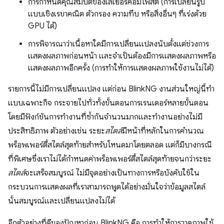
การกำหนดคุณสมบัติของเลเยอร์คอมโพสิต (การเปลี่ยนรูป
แบบเชิงเรขาคณิต ตัวกรอง ความทึบ หรือสิ่งอื่นๆ ที่เร่งด้วย
GPU ได้)
การพิจารณาว่าเนื้อหาใดมีการเปลี่ยนแปลงนับตั้งแต่ช่วงการ
แสดงผลภาพก่อนหน้า และจำเป็นต้องมีการแสดงผลภาพหรือ
แสดงผลภาพอีกครั้ง (การทำให้การแสดงผลภาพใช้งานไม่ได้)
รายการนี้ไม่มีการเปลี่ยนแปลง แต่ก่อน BlinkNG งานส่วนใหญ่นี้ทำ
แบบเฉพาะกิจ กระจายไปทั่วทั้งขั้นตอนการเรนเดอร์หลายขั้นตอน
โดยมีฟังก์ชันการทำงานที่ซ้ำกันจำนวนมากและทำงานอย่างไม่มี
ประสิทธิภาพ ตัวอย่างเช่น ระยะ
สไตล์
มีหน้าที่หลักในการคำนวณ
พร็อพเพอร์ตี้สไตล์สุดท้ายสำหรับโหนดมาโดยตลอด แต่ก็มีบางกรณี
ที่พิเศษซึ่งเราไม่ได้กำหนดค่าพร็อพเพอร์ตี้สไตล์สุดท้ายจนกว่าระยะ
สไตล์
จะเสร็จสมบูรณ์ ไม่มีจุดอย่างเป็นทางการหรือบังคับใช้ใน
กระบวนการแสดงผลที่เราสามารถพูดได้อย่างมั่นใจว่าข้อมูลสไตล์
นั้นสมบูรณ์และเปลี่ยนแปลงไม่ได้
อีกตัวอย่างที่ดีของปัญหาก่อน BlinkNG คือ การทำให้การวาดภาพใช้