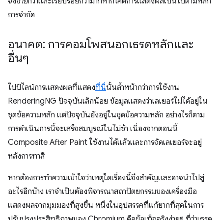
จึง
ง่าย
กว่าและเรียบร้อยกว่ามากหากโค้ดการแสดงผลเป็นไปตามหลัก
การจำกัด
อนาคต: การคอมโพสนอกเธรดหลักและ
อื่นๆ
ไปป์ไลน์การแสดงผลที่แสดง
ที่นี่
นั้นล้ำหน้ากว่าการใช้งาน
RenderingNG ปัจจุบันเล็กน้อย ข้อมูลแสดงว่าเลเยอร์ไม่ได้อยู่ใน
ชุดข้อความหลัก แต่ปัจจุบันยังอยู่ในชุดข้อความหลัก อย่างไรก็ตาม
การดำเนินการนี้จะเสร็จสมบูรณ์ในไม่ช้า เนื่องจากตอนนี้
Composite After Paint ใช้งานได้แล้วและการจัดเลเยอร์จะอยู่
หลังการทาสี
หากต้องการทําความเข้าใจว่าเหตุใดเรื่องนี้จึงสำคัญและอาจนำไปสู่
อะไรอีกบ้าง เราจําเป็นต้องพิจารณาสถาปัตยกรรมของเครื่องมือ
แสดงผลจากมุมมองที่สูงขึ้น หนึ่งในอุปสรรคที่แก้ยากที่สุดในการ
ปรับปรุงประสิทธิภาพของ Chromium คือข้อเท็จจริงง่ายๆ ที่ว่าเธรด