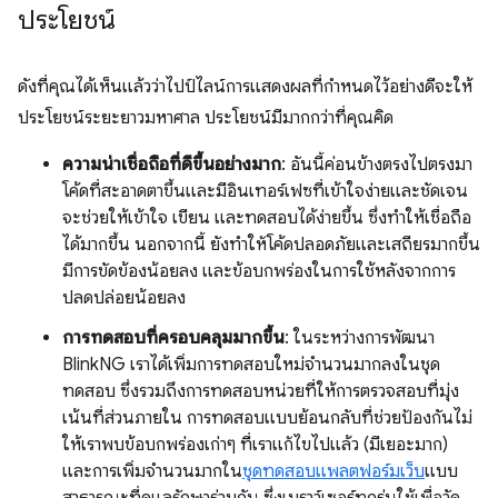
ประโยชน์
ดังที่คุณได้เห็นแล้วว่าไปป์ไลน์การแสดงผลที่กําหนดไว้อย่างดีจะให้
ประโยชน์ระยะยาวมหาศาล ประโยชน์มีมากกว่าที่คุณคิด
ความน่าเชื่อถือที่ดีขึ้นอย่างมาก
: อันนี้ค่อนข้างตรงไปตรงมา
โค้ดที่สะอาดตาขึ้นและมีอินเทอร์เฟซที่เข้าใจง่ายและชัดเจน
จะช่วยให้เข้าใจ เขียน และทดสอบได้ง่ายขึ้น ซึ่งทำให้เชื่อถือ
ได้มากขึ้น นอกจากนี้ ยังทําให้โค้ดปลอดภัยและเสถียรมากขึ้น
มีการขัดข้องน้อยลง และข้อบกพร่องในการใช้หลังจากการ
ปลดปล่อยน้อยลง
การทดสอบที่ครอบคลุมมากขึ้น
: ในระหว่างการพัฒนา
BlinkNG เราได้เพิ่มการทดสอบใหม่จำนวนมากลงในชุด
ทดสอบ ซึ่งรวมถึงการทดสอบหน่วยที่ให้การตรวจสอบที่มุ่ง
เน้นที่ส่วนภายใน การทดสอบแบบย้อนกลับที่ช่วยป้องกันไม่
ให้เราพบข้อบกพร่องเก่าๆ ที่เราแก้ไขไปแล้ว (มีเยอะมาก)
และการเพิ่มจำนวนมากใน
ชุดทดสอบแพลตฟอร์มเว็บ
แบบ
สาธารณะที่ดูแลรักษาร่วมกัน ซึ่งเบราว์เซอร์ทุกรุ่นใช้เพื่อวัด