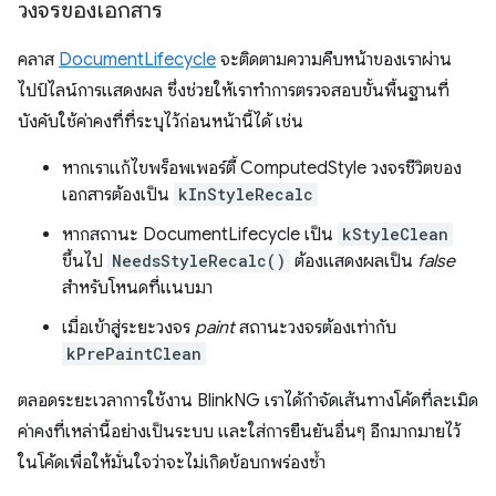
วงจรของเอกสาร
คลาส
DocumentLifecycle
จะติดตามความคืบหน้าของเราผ่าน
ไปป์ไลน์การแสดงผล ซึ่งช่วยให้เราทำการตรวจสอบขั้นพื้นฐานที่
บังคับใช้ค่าคงที่ที่ระบุไว้ก่อนหน้านี้ได้ เช่น
หากเราแก้ไขพร็อพเพอร์ตี้ ComputedStyle วงจรชีวิตของ
เอกสารต้องเป็น
kInStyleRecalc
หากสถานะ DocumentLifecycle เป็น
kStyleClean
ขึ้นไป
NeedsStyleRecalc()
ต้องแสดงผลเป็น
false
สำหรับโหนดที่แนบมา
เมื่อเข้าสู่ระยะวงจร
paint
สถานะวงจรต้องเท่ากับ
kPrePaintClean
ตลอดระยะเวลาการใช้งาน BlinkNG เราได้กำจัดเส้นทางโค้ดที่ละเมิด
ค่าคงที่เหล่านี้อย่างเป็นระบบ และใส่การยืนยันอื่นๆ อีกมากมายไว้
ในโค้ดเพื่อให้มั่นใจว่าจะไม่เกิดข้อบกพร่องซ้ำ