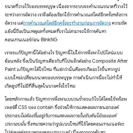
ขนาดที่วางไว้ของบรรพบุรุษ เนื่องจากระบบจะคํานวณขนาดที่วางไว้
ระหว่างการจัดวาง เราจึงต้องเรียกใช้การคํานวณสไตล์อีกครั้งหลังการ
จัดวาง แต่
การคํานวณสไตล์อีกครั้งจะทํางานก่อนการจัดวาง
ความขัด
แย้งนี้ถือเป็นเหตุผลทั้งหมดที่เราไม่สามารถใช้การค้นหา
คอนเทนเนอร์ก่อน BlinkNG
เราจะแก้ปัญหานี้ได้อย่างไร ปัญหานี้ไม่ใช่การพึ่งพาไปป์ไลน์แบบ
ย้อนหลัง ซึ่งเป็นปัญหาเดียวกับที่โปรเจ็กต์อย่าง Composite After
Paint แก้ปัญหาได้ใช่ไหม ที่แย่กว่านั้นคือจะเกิดอะไรขึ้นหากรูป
แบบใหม่เปลี่ยนขนาดของบรรพบุรุษ การดำเนินการนี้จะไม่ทำให้
เกิดลูปที่ไม่มีที่สิ้นสุดในบางครั้งใช่ไหม
โดยหลักการแล้ว ปัญหาการพึ่งพาแบบวนซ้ำจะแก้ไขได้โดยใช้พร็อพ
เพอร์ตี้ CSS ของ contain ซึ่งช่วยให้การแสดงผลภายนอกองค์
ประกอบ
ไม่ต้องขึ้นอยู่กับการแสดงผลภายในซับต้นไม้ขององค์
ประกอบนั้น
ซึ่งหมายความว่ารูปแบบใหม่ที่ใช้โดยคอนเทนเนอร์จะ
ไม่ส่งผลต่อขนาดของคอนเทนเนอร์ เนื่องจากการค้นหา