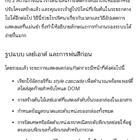
กับ 2 สถานการณ์นี้ เราได้นําเส้นทางโค้ดที่กลับมาใช้ใหม่ออกหรือ
ปรับโครงสร้างแล้ว และคุณจะเข้าสู่ไปป์ไลน์ที่เริ่มต้นในระยะกลาง
ไม่ได้อีกต่อไป วิธีนี้ช่วยไขปริศนาเกี่ยวกับเวลาและวิธีอัปเดตการ
แสดงผลที่แม่นยำ ซึ่งทำให้อธิบายลักษณะการทํางานของระบบได้
ง่ายขึ้นมาก
รูปแบบ เลย์เอาต์ และการพ่นสีก่อน
โดยรวมแล้ว ระยะการแสดงผลก่อน
Paint
จะมีหน้าที่ดังต่อไปนี้
เรียกใช้อัลกอริทึม
style cascade
เพื่อคํานวณพร็อพเพอร์ตี้
สไตล์สุดท้ายสําหรับโหนด DOM
การสร้างต้นไม้เลย์เอาต์ที่แสดงลําดับชั้นของกล่องในเอกสาร
กำหนดข้อมูลขนาดและตำแหน่งของกล่องทั้งหมด
การปัดเศษหรือจัดตำแหน่งเรขาคณิตระดับพิกเซลย่อยให้อยู่
ตรงขอบพิกเซลทั้งพิกเซลสำหรับการวาด