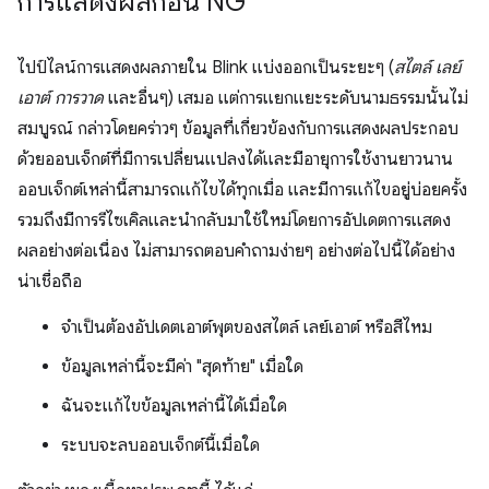
การแสดงผลก่อน NG
ไปป์ไลน์การแสดงผลภายใน Blink แบ่งออกเป็นระยะๆ (
สไตล์
เลย์
เอาต์
การวาด
และอื่นๆ) เสมอ แต่การแยกแยะระดับนามธรรมนั้นไม่
สมบูรณ์ กล่าวโดยคร่าวๆ ข้อมูลที่เกี่ยวข้องกับการแสดงผลประกอบ
ด้วยออบเจ็กต์ที่มีการเปลี่ยนแปลงได้และมีอายุการใช้งานยาวนาน
ออบเจ็กต์เหล่านี้สามารถแก้ไขได้ทุกเมื่อ และมีการแก้ไขอยู่บ่อยครั้ง
รวมถึงมีการรีไซเคิลและนํากลับมาใช้ใหม่โดยการอัปเดตการแสดง
ผลอย่างต่อเนื่อง ไม่สามารถตอบคําถามง่ายๆ อย่างต่อไปนี้ได้อย่าง
น่าเชื่อถือ
จำเป็นต้องอัปเดตเอาต์พุตของสไตล์ เลย์เอาต์ หรือสีไหม
ข้อมูลเหล่านี้จะมีค่า "สุดท้าย" เมื่อใด
ฉันจะแก้ไขข้อมูลเหล่านี้ได้เมื่อใด
ระบบจะลบออบเจ็กต์นี้เมื่อใด