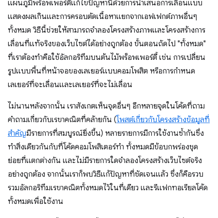
แผนภูมิพร็อพเพอร์ตี้แก้ไขปัญหานี้ด้วยการนำเสนอการเลื่อนแบบ
แสดงผลเกินและการครอบตัดเนื้อหาแยกจากเอฟเฟกต์ภาพอื่นๆ
ทั้งหมด วิธีนี้ช่วยให้สามารถจำลองโครงสร้างภาพและโครงสร้างการ
เลื่อนที่แท้จริงของเว็บไซต์ได้อย่างถูกต้อง ขั้นตอนถัดไป "ทั้งหมด"
ที่เราต้องทำคือใช้อัลกอริทึมบนต้นไม้พร็อพเพอร์ตี้ เช่น การเปลี่ยน
รูปแบบพื้นที่หน้าจอของเลเยอร์แบบคอมโพสิต หรือการกำหนด
เลเยอร์ที่จะเลื่อนและเลเยอร์ที่จะไม่เลื่อน
ไม่นานหลังจากนั้น เราสังเกตเห็นจุดอื่นๆ อีกหลายจุดในโค้ดที่ถาม
คำถามเกี่ยวกับเรขาคณิตที่คล้ายกัน (
โพสต์เกี่ยวกับโครงสร้างข้อมูลที่
สำคัญ
มีรายการที่สมบูรณ์ยิ่งขึ้น) หลายรายการมีการใช้งานซ้ำกันซึ่ง
ทําสิ่งเดียวกันกับที่โค้ดคอมโพสิเตอร์ทํา ทั้งหมดมีข้อบกพร่องชุด
ย่อยที่แตกต่างกัน และไม่มีรายการใดจำลองโครงสร้างเว็บไซต์จริง
อย่างถูกต้อง จากนั้นเราก็พบวิธีแก้ปัญหาที่ชัดเจนแล้ว ซึ่งก็คือรวบ
รวมอัลกอริทึมเรขาคณิตทั้งหมดไว้ในที่เดียว และรีแฟกทอเรียลโค้ด
ทั้งหมดเพื่อใช้งาน