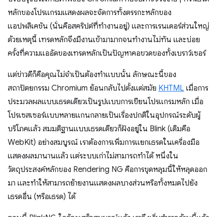
หลักของโปรแกรมแสดงผลจะจัดการทั้งตรรกะหลักของ
แอปพลิเคชัน (นั่นคือสคริปต์ที่ทำงานอยู่) และการเรนเดอร์ส่วนใหญ่
ด้วยเหตุนี้ เทรดหลักจึงมีงานเข้ามามากจนทำงานไม่ทัน และบ่อย
ครั้งที่ความแออัดของเทรดหลักเป็นปัญหาคอขวดของทั้งเบราว์เซอร์
แต่ข่าวดีก็คือคุณไม่จำเป็นต้องทำแบบนั้น ลักษณะนี้ของ
สถาปัตยกรรม Chromium ย้อนกลับไปตั้งแต่สมัย
KHTML
เมื่อการ
ประมวลผลแบบเธรดเดียวเป็นรูปแบบการเขียนโปรแกรมหลัก เมื่อ
โปรเซสเซอร์แบบหลายแกนกลายเป็นเรื่องปกติในอุปกรณ์ระดับผู้
บริโภคแล้ว สมมติฐานแบบเธรดเดียวก็ฝังอยู่ใน Blink (เดิมคือ
WebKit) อย่างสมบูรณ์ เราต้องการเพิ่มการแยกเธรดในเครื่องมือ
แสดงผลมานานแล้ว แต่ระบบเก่าไม่สามารถทำได้ หนึ่งใน
วัตถุประสงค์หลักของ Rendering NG คือการขุดหลุมนี้ให้หลุดออก
มา และทำให้สามารถย้ายงานแสดงผลบางส่วนหรือทั้งหมดไปยัง
เธรดอื่น (หรือเธรด) ได้