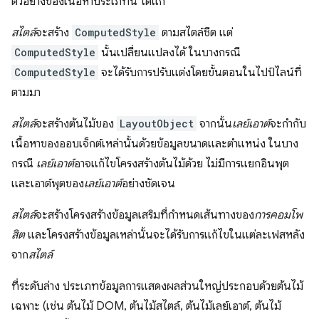
ตัวอย่างของเนื้อหาประเภทนี้ ได้แก่
สไตล์
จะสร้าง
ComputedStyle
ตามสไตล์ชีต แต่
ComputedStyle
นั้นเปลี่ยนแปลงได้ ในบางกรณี
ComputedStyle
จะได้รับการปรับแต่งโดยขั้นตอนในไปป์ไลน์ที่
ตามมา
สไตล์
จะสร้างต้นไม้ของ
LayoutObject
จากนั้น
เลย์เอาต์
จะกำกับ
เนื้อหาของออบเจ็กต์เหล่านั้นด้วยข้อมูลขนาดและตำแหน่ง ในบาง
กรณี
เลย์เอาต์
อาจแก้ไขโครงสร้างต้นไม้ด้วย ไม่มีการแยกอินพุต
และเอาต์พุตของ
เลย์เอาต์
อย่างชัดเจน
สไตล์
จะสร้างโครงสร้างข้อมูลเสริมที่กำหนดเส้นทางของ
การคอมโพ
สิต
และโครงสร้างข้อมูลเหล่านั้นจะได้รับการแก้ไขในแต่ละเฟสหลัง
จาก
สไตล์
ที่ระดับล่าง ประเภทข้อมูลการแสดงผลส่วนใหญ่ประกอบด้วยต้นไม้
เฉพาะ (เช่น ต้นไม้ DOM, ต้นไม้สไตล์, ต้นไม้เลย์เอาต์, ต้นไม้