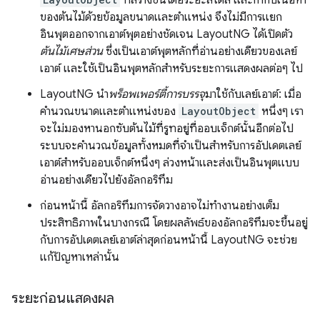
ของต้นไม้ด้วยข้อมูลขนาดและตำแหน่ง จึงไม่มีการแยก
อินพุตออกจากเอาต์พุตอย่างชัดเจน LayoutNG ได้เปิดตัว
ต้นไม้เศษส่วน
ซึ่งเป็นเอาต์พุตหลักที่อ่านอย่างเดียวของเลย์
เอาต์ และใช้เป็นอินพุตหลักสำหรับระยะการแสดงผลต่อๆ ไป
LayoutNG นำ
พร็อพเพอร์ตี้การบรรจุ
มาใช้กับเลย์เอาต์: เมื่อ
คำนวณขนาดและตำแหน่งของ
LayoutObject
หนึ่งๆ เรา
จะไม่มองหานอกซับต้นไม้ที่รูทอยู่ที่ออบเจ็กต์นั้นอีกต่อไป
ระบบจะคํานวณข้อมูลทั้งหมดที่จําเป็นสําหรับการอัปเดตเลย์
เอาต์สําหรับออบเจ็กต์หนึ่งๆ ล่วงหน้าและส่งเป็นอินพุตแบบ
อ่านอย่างเดียวไปยังอัลกอริทึม
ก่อนหน้านี้ อัลกอริทึมการจัดวางอาจไม่ทำงานอย่างเต็ม
ประสิทธิภาพในบางกรณี โดยผลลัพธ์ของอัลกอริทึมจะขึ้นอยู่
กับการอัปเดตเลย์เอาต์ล่าสุดก่อนหน้านี้ LayoutNG จะช่วย
แก้ปัญหาเหล่านั้น
ระยะก่อนแสดงผล