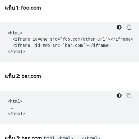
แท็บ 1: foo.com
<html>

  <iframe id=one src="foo.com/other-url"></iframe>

  <iframe  id=two src="bar.com"></iframe>

แท็บ 2: bar.com
<html>

 …

แท็บ 3: baz.com
html <html> … </html>