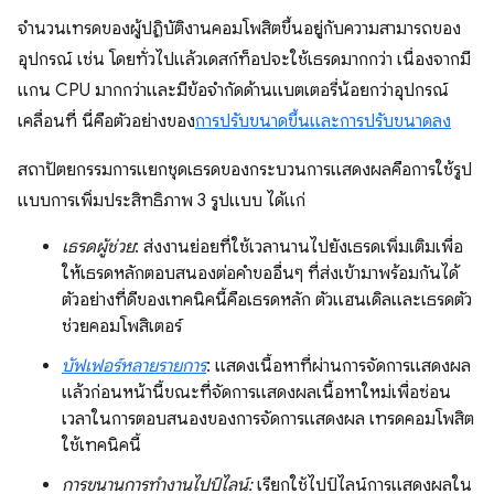
จำนวนเทรดของผู้ปฏิบัติงานคอมโพสิตขึ้นอยู่กับความสามารถของ
อุปกรณ์ เช่น โดยทั่วไปแล้วเดสก์ท็อปจะใช้เธรดมากกว่า เนื่องจากมี
แกน CPU มากกว่าและมีข้อจำกัดด้านแบตเตอรี่น้อยกว่าอุปกรณ์
เคลื่อนที่ นี่คือตัวอย่างของ
การปรับขนาดขึ้นและการปรับขนาดลง
สถาปัตยกรรมการแยกชุดเธรดของกระบวนการแสดงผลคือการใช้รูป
แบบการเพิ่มประสิทธิภาพ 3 รูปแบบ ได้แก่
เธรดผู้ช่วย
: ส่งงานย่อยที่ใช้เวลานานไปยังเธรดเพิ่มเติมเพื่อ
ให้เธรดหลักตอบสนองต่อคำขออื่นๆ ที่ส่งเข้ามาพร้อมกันได้
ตัวอย่างที่ดีของเทคนิคนี้คือเธรดหลัก ตัวแฮนเดิลและเธรดตัว
ช่วยคอมโพสิเตอร์
บัฟเฟอร์หลายรายการ
: แสดงเนื้อหาที่ผ่านการจัดการแสดงผล
แล้วก่อนหน้านี้ขณะที่จัดการแสดงผลเนื้อหาใหม่เพื่อซ่อน
เวลาในการตอบสนองของการจัดการแสดงผล เทรดคอมโพสิต
ใช้เทคนิคนี้
การขนานการทำงานไปป์ไลน์:
เรียกใช้ไปป์ไลน์การแสดงผลใน