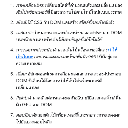
ภาพเคลื่อนไหว:
เปลี่ยนสไตล์ที่คำนวณแล้วและเปลี่ยนแปลง
ต้นไม้พร็อพเพอร์ตี้
เมื่อเวลาผ่านไปตามไทม์ไลน์แบบประกาศ
สไตล์:
ใช้ CSS กับ DOM และสร้าง
สไตล์ที่คอมไพล์แล้ว
เลย์เอาต์:
กำหนดขนาดและตำแหน่งขององค์ประกอบ DOM
บนหน้าจอ และสร้าง
ต้นไม้เศษข้อมูลที่แก้ไขไม่ได้
การวาดภาพล่วงหน้า:
คำนวณต้นไม้พร็อพเพอร์ตี้และ
ทำให้
เป็นโมฆะ
รายการแสดงผล
และ
ไทล์พื้นผิว
GPU ที่มีอยู่ตาม
ความเหมาะสม
เลื่อน:
อัปเดตออฟเซตการเลื่อนของเอกสารและองค์ประกอบ
DOM ที่เลื่อนได้โดยการทำให้ต้นไม้พร็อพเพอร์ตี้
เปลี่ยนแปลง
Paint:
คำนวณลิสต์การแสดงผลที่อธิบายวิธีแรสเตอร์ไทล์พื้น
ผิว GPU จาก DOM
คอมมิต:
คัดลอกต้นไม้พร็อพเพอร์ตี้และรายการการแสดงผล
ไปยังเธรดคอมโพสิต