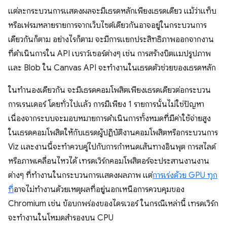
แต่ละกระบวนการแสดงผลจะมีเธรดหลักเพียงเธรดเดียว แม้ว่าแท็บ
หรือเฟรมหลายรายการจากเว็บไซต์เดียวกันอาจอยู่ในกระบวนการ
เดียวกันก็ตาม อย่างไรก็ตาม จะมีการแยกประสิทธิภาพออกจากงาน
ที่ดำเนินการใน API เบราว์เซอร์ต่างๆ เช่น การสร้างบิตแมปรูปภาพ
และ Blob ใน Canvas API จะทํางานในเธรดตัวช่วยของเธรดหลัก
ในทํานองเดียวกัน จะมีเธรดคอมโพสิตเพียงเธรดเดียวต่อกระบวน
การเรนเดอร์ โดยทั่วไปแล้ว การมีเพียง 1 รายการนั้นไม่ใช่ปัญหา
เนื่องจากระบบจะมอบหมายการดำเนินการทั้งหมดที่มีค่าใช้จ่ายสูง
ในเธรดคอมโพสิตให้กับเธรดผู้ปฏิบัติงานคอมโพสิตหรือกระบวนการ
Viz และงานนี้จะทําควบคู่ไปกับการกำหนดเส้นทางอินพุต การสไลด์
หรือภาพเคลื่อนไหวได้ เทรดเวิร์กคอมโพสิตอร์จะประสานงานงาน
ต่างๆ ที่ทำงานในกระบวนการแสดงผลภาพ แต่
การเร่งด้วย GPU ทุก
ที่
อาจไม่ทำงานด้วยเหตุผลที่อยู่นอกเหนือการควบคุมของ
Chromium เช่น ข้อบกพร่องของไดรเวอร์ ในกรณีเหล่านี้ เทรดเวิร์ก
จะทํางานในโหมดสํารองบน CPU