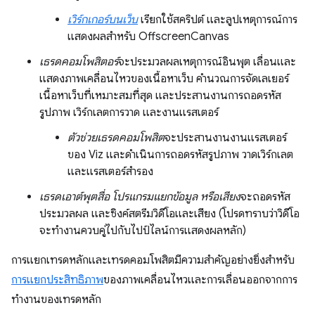
เวิร์กเกอร์บนเว็บ
เรียกใช้สคริปต์ และลูปเหตุการณ์การ
แสดงผลสําหรับ OffscreenCanvas
เธรดคอมโพสิตอร์
จะประมวลผลเหตุการณ์อินพุต เลื่อนและ
แสดงภาพเคลื่อนไหวของเนื้อหาเว็บ คำนวณการจัดเลเยอร์
เนื้อหาเว็บที่เหมาะสมที่สุด และประสานงานการถอดรหัส
รูปภาพ เวิร์กเลตการวาด และงานแรสเตอร์
ตัวช่วยเธรดคอมโพสิต
จะประสานงานงานแรสเตอร์
ของ Viz และดำเนินการถอดรหัสรูปภาพ วาดเวิร์กเลต
และแรสเตอร์สำรอง
เธรดเอาต์พุตสื่อ โปรแกรมแยกข้อมูล หรือเสียง
จะถอดรหัส
ประมวลผล และซิงค์สตรีมวิดีโอและเสียง (โปรดทราบว่าวิดีโอ
จะทำงานควบคู่ไปกับไปป์ไลน์การแสดงผลหลัก)
การแยกเทรดหลักและเทรดคอมโพสิตมีความสําคัญอย่างยิ่งสําหรับ
การแยกประสิทธิภาพ
ของภาพเคลื่อนไหวและการเลื่อนออกจากการ
ทำงานของเทรดหลัก