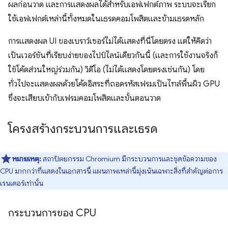
ผลก่อนวาด และการแสดงผลได้สำหรับเอฟเฟกต์ภาพ ระบบจะเรียก
ใช้เอฟเฟกต์เหล่านี้ทั้งหมดในเธรดคอมโพสิตและข้ามเธรดหลัก
การแสดงผล UI ของเบราว์เซอร์ไม่ได้แสดงที่นี่โดยตรง แต่ให้คิดว่า
เป็นเวอร์ชันที่เรียบง่ายของไปป์ไลน์เดียวกันนี้ (และการใช้งานจริงก็
ใช้โค้ดส่วนใหญ่ร่วมกัน) วิดีโอ (ไม่ได้แสดงโดยตรงเช่นกัน) โดย
ทั่วไปจะแสดงผลด้วยโค้ดอิสระที่ถอดรหัสเฟรมเป็นไทล์พื้นผิว GPU
ซึ่งจะเสียบเข้ากับเฟรมคอมโพสิตและขั้นตอนวาด
โครงสร้างกระบวนการและเธรด
หมายเหตุ:
สถาปัตยกรรม Chromium มีกระบวนการและชุดข้อความของ
CPU มากกว่าที่แสดงในเอกสารนี้ แผนภาพเหล่านี้มุ่งเน้นเฉพาะสิ่งที่สําคัญต่อการ
เรนเดอร์เท่านั้น
กระบวนการของ CPU