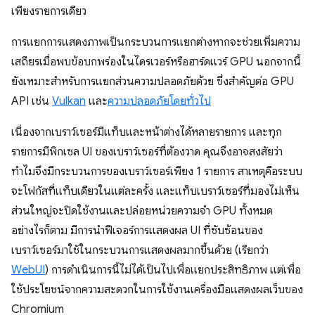
เพียงรายการเดียว
การแยกการแสดงภาพเป็นกระบวนการแยกต่างหากจะช่วยเพิ่มความ
เสถียรเมื่อพบข้อบกพร่องในไดรเวอร์หรือฮาร์ดแวร์ GPU นอกจากนี้
ยังเหมาะสำหรับการแยกส่วนความปลอดภัยด้วย ซึ่งสำคัญต่อ GPU
API เช่น
Vulkan
และ
ความปลอดภัยโดยทั่วไป
เนื่องจากเบราว์เซอร์มีแท็บและหน้าต่างได้หลายรายการ และทุก
รายการมีพิกเซล UI ของเบราว์เซอร์ที่ต้องวาด คุณจึงอาจสงสัยว่า
ทำไมจึงมีกระบวนการของเบราว์เซอร์เพียง 1 รายการ สาเหตุคือระบบ
จะโฟกัสที่แท็บเดียวในแต่ละครั้ง และแท็บเบราว์เซอร์ที่มองไม่เห็น
ส่วนใหญ่จะปิดใช้งานและปล่อยหน่วยความจำ GPU ทั้งหมด
อย่างไรก็ตาม มีการนําฟีเจอร์การแสดงผล UI ที่ซับซ้อนของ
เบราว์เซอร์มาใช้ในกระบวนการแสดงผลมากขึ้นด้วย (เรียกว่า
WebUI
) การดำเนินการนี้ไม่ได้เป็นไปเพื่อแยกประสิทธิภาพ แต่เพื่อ
ใช้ประโยชน์จากความสะดวกในการใช้งานเครื่องมือแสดงผลเว็บของ
Chromium