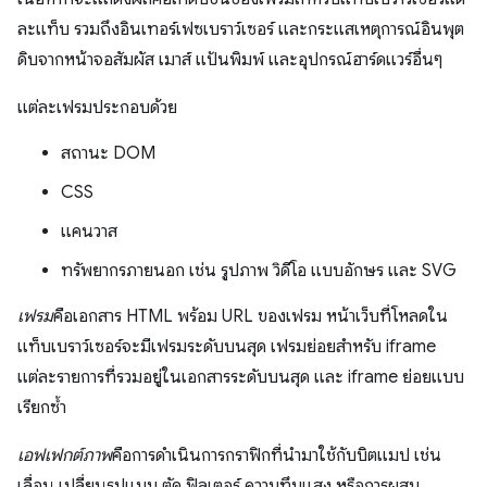
ละแท็บ รวมถึงอินเทอร์เฟซเบราว์เซอร์ และกระแสเหตุการณ์อินพุต
ดิบจากหน้าจอสัมผัส เมาส์ แป้นพิมพ์ และอุปกรณ์ฮาร์ดแวร์อื่นๆ
แต่ละเฟรมประกอบด้วย
สถานะ DOM
CSS
แคนวาส
ทรัพยากรภายนอก เช่น รูปภาพ วิดีโอ แบบอักษร และ SVG
เฟรม
คือเอกสาร HTML พร้อม URL ของเฟรม หน้าเว็บที่โหลดใน
แท็บเบราว์เซอร์จะมีเฟรมระดับบนสุด เฟรมย่อยสําหรับ iframe
แต่ละรายการที่รวมอยู่ในเอกสารระดับบนสุด และ iframe ย่อยแบบ
เรียกซ้ำ
เอฟเฟกต์ภาพ
คือการดำเนินการกราฟิกที่นำมาใช้กับบิตแมป เช่น
เลื่อน เปลี่ยนรูปแบบ ตัด ฟิลเตอร์ ความทึบแสง หรือการผสม