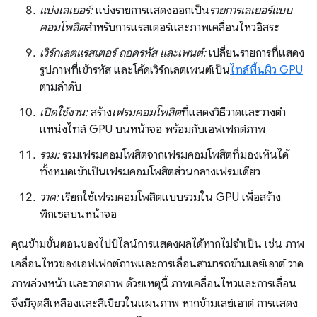
แบ่งเลเยอร์:
แบ่งรายการแสดงออกเป็น
รายการเลเยอร์แบบ
คอมโพสิต
สำหรับการแรสเตอร์และภาพเคลื่อนไหวอิสระ
เวิร์กเลตแรสเตอร์ ถอดรหัส และเพนต์:
เปลี่ยนรายการที่แสดง
รูปภาพที่เข้ารหัส และโค้ดเวิร์กเลตเพนต์เป็น
ไทล์พื้นผิว GPU
ตามลำดับ
เปิดใช้งาน:
สร้าง
เฟรมคอมโพสิต
ที่แสดงวิธีวาดและวางตำ
แหน่งไทล์ GPU บนหน้าจอ พร้อมกับเอฟเฟกต์ภาพ
รวม:
รวมเฟรมคอมโพสิตจากเฟรมคอมโพสิตที่มองเห็นได้
ทั้งหมดเข้าเป็นเฟรมคอมโพสิตส่วนกลางเฟรมเดียว
วาด:
เรียกใช้เฟรมคอมโพสิตแบบรวมใน GPU เพื่อสร้าง
พิกเซลบนหน้าจอ
คุณข้ามขั้นตอนของไปป์ไลน์การแสดงผลได้หากไม่จําเป็น เช่น ภาพ
เคลื่อนไหวของเอฟเฟกต์ภาพและการเลื่อนสามารถข้ามเลย์เอาต์ วาด
ภาพล่วงหน้า และวาดภาพ ด้วยเหตุนี้ ภาพเคลื่อนไหวและการเลื่อน
จึงมีจุดสีเหลืองและสีเขียวในแผนภาพ หากข้ามเลย์เอาต์ การแสดง