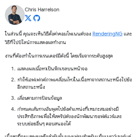
Chris Harrelson
ในส่วนนี้ คุณจะเห็นวิธีตั้งค่าคอมโพเนนต์ของ
RenderingNG
และ
วิธีที่ไปป์ไลน์การแสดงผลทำงาน
งานที่ต้องทำในการเรนเดอร์มีดังนี้ โดยเริ่มจากระดับสูงสุด
แสดงผลเนื้อหา
เป็นพิกเซลบนหน้าจอ
ทำให้เอฟเฟกต์ภาพเคลื่อนไหว
ในเนื้อหาจากสถานะหนึ่งไปยัง
อีกสถานะหนึ่ง
เลื่อน
ตามการป้อนข้อมูล
กำหนดเส้นทางอินพุต
ไปยังตำแหน่งที่เหมาะสมอย่างมี
ประสิทธิภาพเพื่อให้สคริปต์ของนักพัฒนาซอฟต์แวร์และ
ระบบย่อยอื่นๆ ตอบสนองได้
เนื้อหาที่จะแสดงผลคือลําดับชั้นของเฟรมสําหรับแท็บเบราว์เซอร์แต่