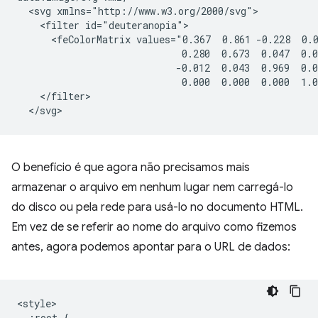
  <svg xmlns="http://www.w3.org/2000/svg">

    <filter id="deuteranopia">

      <feColorMatrix values="0.367  0.861 -0.228  0.0
                             0.280  0.673  0.047  0.0
                            -0.012  0.043  0.969  0.0
                             0.000  0.000  0.000  1.0
    </filter>

O benefício é que agora não precisamos mais
armazenar o arquivo em nenhum lugar nem carregá-lo
do disco ou pela rede para usá-lo no documento HTML.
Em vez de se referir ao nome do arquivo como fizemos
antes, agora podemos apontar para o URL de dados:
<style>

  :root {
