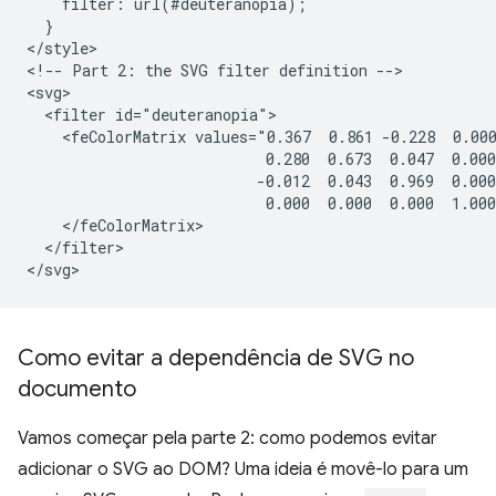
    filter: url(#deuteranopia);

  }

</style>

<!-- Part 2: the SVG filter definition -->

<svg>

  <filter id="deuteranopia">

    <feColorMatrix values="0.367  0.861 -0.228  0.000
                           0.280  0.673  0.047  0.000
                          -0.012  0.043  0.969  0.000
                           0.000  0.000  0.000  1.000
    </feColorMatrix>

  </filter>

Como evitar a dependência de SVG no
documento
Vamos começar pela parte 2: como podemos evitar
adicionar o SVG ao DOM? Uma ideia é movê-lo para um