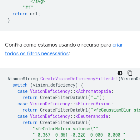
"</svg>"
"#f"
;
return
url
;
}
Confira como estamos usando o recurso para
criar
todos os filtros necessários
:
AtomicString
CreateVisionDeficiencyFilterUrl
(
VisionD
switch
(
vision_deficiency
)
{
case
VisionDeficiency
::
kAchromatopsia
:
return
CreateFilterDataUrl
(
"…"
);
case
VisionDeficiency
::
kBlurredVision
:
return
CreateFilterDataUrl
(
"<feGaussianBlur st
case
VisionDeficiency
::
kDeuteranopia
:
return
CreateFilterDataUrl
(
"<feColorMatrix values=
\"
"
" 0.367  0.861 -0.228  0.000  0.000 "