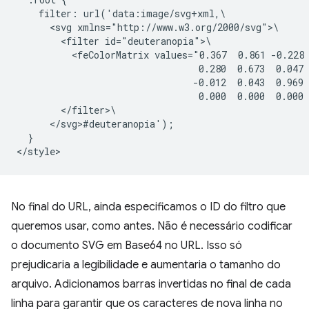
    filter: url('data:image/svg+xml,\

      <svg xmlns="http://www.w3.org/2000/svg">\

        <filter id="deuteranopia">\

          <feColorMatrix values="0.367  0.861 -0.228 
                                 0.280  0.673  0.047 
                                -0.012  0.043  0.969 
                                 0.000  0.000  0.000 
        </filter>\

      </svg>#deuteranopia');

  }

No final do URL, ainda especificamos o ID do filtro que
queremos usar, como antes. Não é necessário codificar
o documento SVG em Base64 no URL. Isso só
prejudicaria a legibilidade e aumentaria o tamanho do
arquivo. Adicionamos barras invertidas no final de cada
linha para garantir que os caracteres de nova linha no