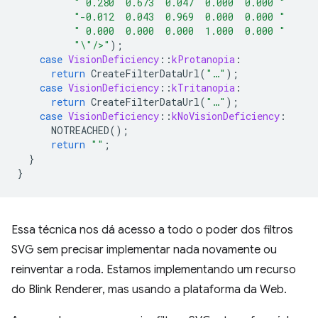
" 0.280  0.673  0.047  0.000  0.000 "
"-0.012  0.043  0.969  0.000  0.000 "
" 0.000  0.000  0.000  1.000  0.000 "
"
\"
/>"
);
case
VisionDeficiency
::
kProtanopia
:
return
CreateFilterDataUrl
(
"…"
);
case
VisionDeficiency
::
kTritanopia
:
return
CreateFilterDataUrl
(
"…"
);
case
VisionDeficiency
::
kNoVisionDeficiency
:
NOTREACHED
();
return
""
;
}
}
Essa técnica nos dá acesso a todo o poder dos filtros
SVG sem precisar implementar nada novamente ou
reinventar a roda. Estamos implementando um recurso
do Blink Renderer, mas usando a plataforma da Web.