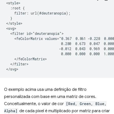
<style>

  :root {

    filter: url(#deuteranopia);

  }

</style>

<svg>

  <filter id="deuteranopia">

    <feColorMatrix values="0.367  0.861 -0.228  0.000
                           0.280  0.673  0.047  0.000
                          -0.012  0.043  0.969  0.000
                           0.000  0.000  0.000  1.000
    </feColorMatrix>

  </filter>

O exemplo acima usa uma definição de filtro
personalizada com base em uma matriz de cores.
Conceitualmente, o valor de cor
[Red, Green, Blue,
Alpha]
de cada pixel é multiplicado por matriz para criar