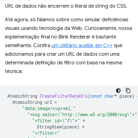
URL de dados não encerrem o literal de string do CSS.
Até agora, só falamos sobre como simular deficiências
visuais usando tecnologia da Web. Curiosamente, nossa
implementação final no Blink Renderer é bastante
semelhante. Confira
um utilitário auxiliar em C++
que
adicionamos para criar um URL de dados com uma
determinada definição de filtro com base na mesma
técnica:
AtomicString
CreateFilterDataUrl
(
const
char
*
piece
)
AtomicString
url
=
"data:image/svg+xml,"
"<svg xmlns=
\"
http://www.w3.org/2000/svg
\"
>
"
"<filter id=
\"
f
\"
>
"
+
StringView
(
piece
)
+
"</filter>"