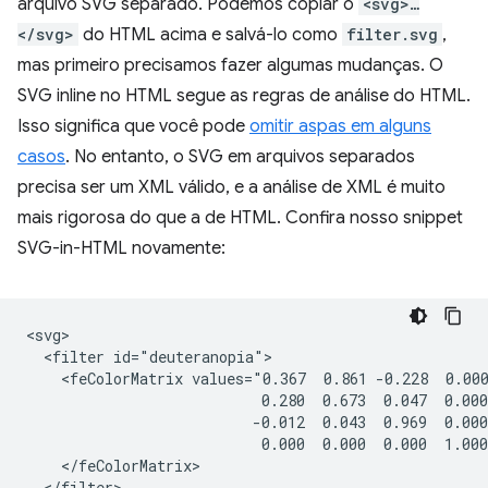
arquivo SVG separado. Podemos copiar o
<svg>…
</svg>
do HTML acima e salvá-lo como
filter.svg
,
mas primeiro precisamos fazer algumas mudanças. O
SVG inline no HTML segue as regras de análise do HTML.
Isso significa que você pode
omitir aspas em alguns
casos
. No entanto, o SVG em arquivos separados
precisa ser um XML válido, e a análise de XML é muito
mais rigorosa do que a de HTML. Confira nosso snippet
SVG-in-HTML novamente:
<svg>

  <filter id="deuteranopia">

    <feColorMatrix values="0.367  0.861 -0.228  0.000
                           0.280  0.673  0.047  0.000
                          -0.012  0.043  0.969  0.000
                           0.000  0.000  0.000  1.000
    </feColorMatrix>

  </filter>
