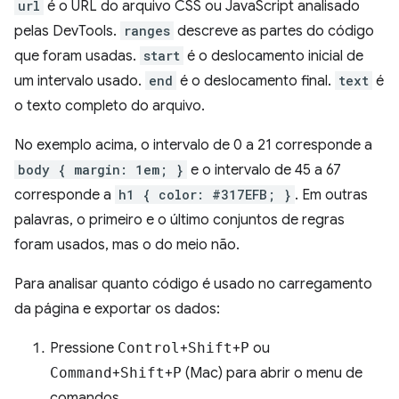
url
é o URL do arquivo CSS ou JavaScript analisado
pelas DevTools.
ranges
descreve as partes do código
que foram usadas.
start
é o deslocamento inicial de
um intervalo usado.
end
é o deslocamento final.
text
é
o texto completo do arquivo.
No exemplo acima, o intervalo de 0 a 21 corresponde a
body { margin: 1em; }
e o intervalo de 45 a 67
corresponde a
h1 { color: #317EFB; }
. Em outras
palavras, o primeiro e o último conjuntos de regras
foram usados, mas o do meio não.
Para analisar quanto código é usado no carregamento
da página e exportar os dados:
Pressione
Control
+
Shift
+
P
ou
Command
+
Shift
+
P
(Mac) para abrir o menu de
comandos.