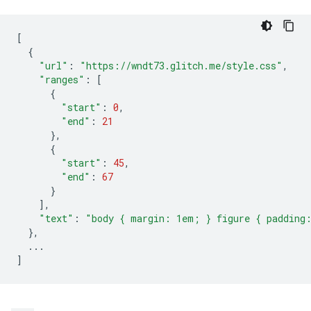
[
{
"url"
:
"https://wndt73.glitch.me/style.css"
,
"ranges"
:
[
{
"start"
:
0
,
"end"
:
21
},
{
"start"
:
45
,
"end"
:
67
}
],
"text"
:
"body { margin: 1em; } figure { padding
},
...
]