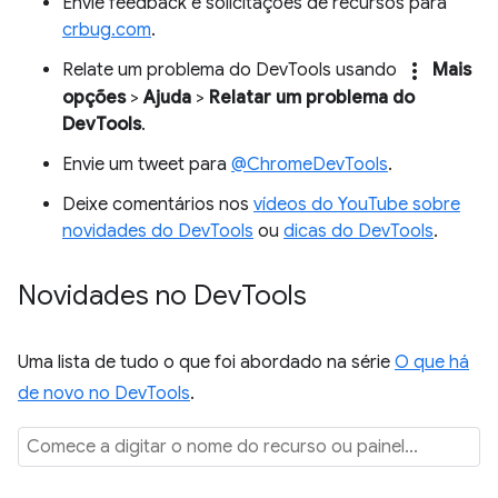
Envie feedback e solicitações de recursos para
crbug.com
.
more_vert
Relate um problema do DevTools usando
Mais
opções
>
Ajuda
>
Relatar um problema do
DevTools
.
Envie um tweet para
@ChromeDevTools
.
Deixe comentários nos
vídeos do YouTube sobre
novidades do DevTools
ou
dicas do DevTools
.
Novidades no Dev
Tools
Uma lista de tudo o que foi abordado na série
O que há
de novo no DevTools
.