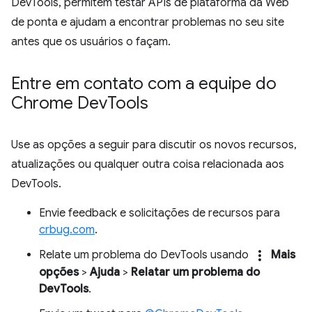
DevTools, permitem testar APIs de plataforma da Web
de ponta e ajudam a encontrar problemas no seu site
antes que os usuários o façam.
Entre em contato com a equipe do
Chrome Dev
Tools
Use as opções a seguir para discutir os novos recursos,
atualizações ou qualquer outra coisa relacionada aos
DevTools.
Envie feedback e solicitações de recursos para
crbug.com
.
more_vert
Relate um problema do DevTools usando
Mais
opções
>
Ajuda
>
Relatar um problema do
DevTools
.