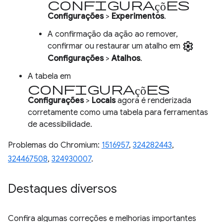
Configurações
Configurações
>
Experimentos
.
A confirmação da ação ao remover,
settings
confirmar ou restaurar um atalho em
Configurações
>
Atalhos
.
A tabela em
configurações
Configurações
>
Locais
agora é renderizada
corretamente como uma tabela para ferramentas
de acessibilidade.
Problemas do Chromium:
1516957
,
324282443
,
324467508
,
324930007
.
Destaques diversos
Confira algumas correções e melhorias importantes