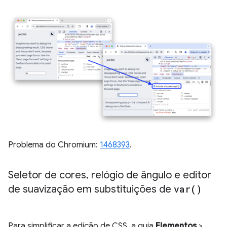
Problema do Chromium:
1468393
.
Seletor de cores
,
relógio de ângulo e editor
de suavização em substituições de
var(
)
Para simplificar a edição de CSS, a guia
Elementos
>