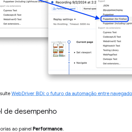
sulte
WebDriver BiDi: o futuro da automação entre navegad
nel de desempenho
horias ao painel
Performance
.