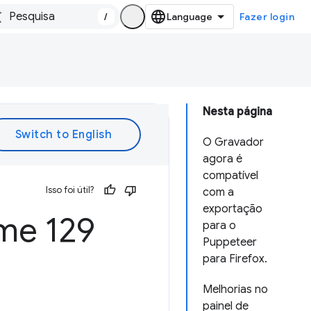
/
Fazer login
Nesta página
O Gravador
agora é
compatível
Isso foi útil?
com a
exportação
me 129
para o
Puppeteer
para Firefox.
Melhorias no
painel de