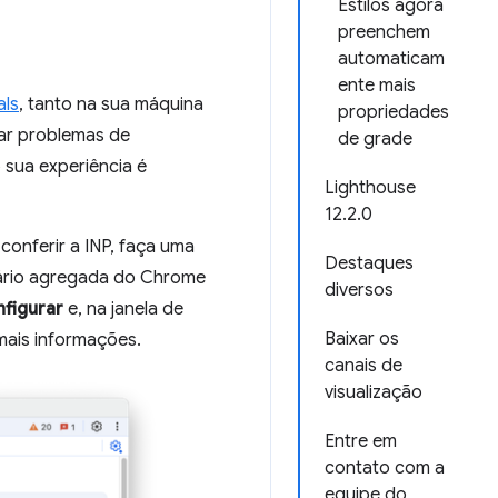
Estilos agora
preenchem
automaticam
ente mais
als
, tanto na sua máquina
propriedades
icar problemas de
de grade
sua experiência é
Lighthouse
12.2.0
 conferir a INP, faça uma
Destaques
uário agregada do Chrome
diversos
figurar
e, na janela de
Baixar os
mais informações.
canais de
visualização
Entre em
contato com a
equipe do