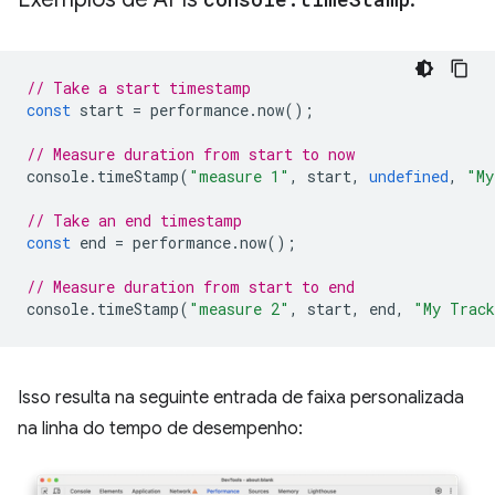
// Take a start timestamp
const
start
=
performance
.
now
();
// Measure duration from start to now
console
.
timeStamp
(
"measure 1"
,
start
,
undefined
,
"My
// Take an end timestamp
const
end
=
performance
.
now
();
// Measure duration from start to end
console
.
timeStamp
(
"measure 2"
,
start
,
end
,
"My Trac
Isso resulta na seguinte entrada de faixa personalizada
na linha do tempo de desempenho: