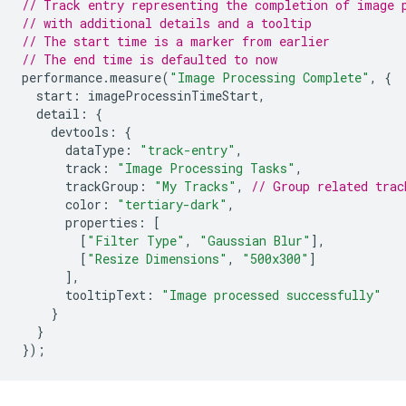
// Track entry representing the completion of image 
// with additional details and a tooltip
// The start time is a marker from earlier
// The end time is defaulted to now
performance
.
measure
(
"Image Processing Complete"
,
{
start
:
imageProcessinTimeStart
,
detail
:
{
devtools
:
{
dataType
:
"track-entry"
,
track
:
"Image Processing Tasks"
,
trackGroup
:
"My Tracks"
,
// Group related trac
color
:
"tertiary-dark"
,
properties
:
[
[
"Filter Type"
,
"Gaussian Blur"
],
[
"Resize Dimensions"
,
"500x300"
]
],
tooltipText
:
"Image processed successfully"
}
}
});