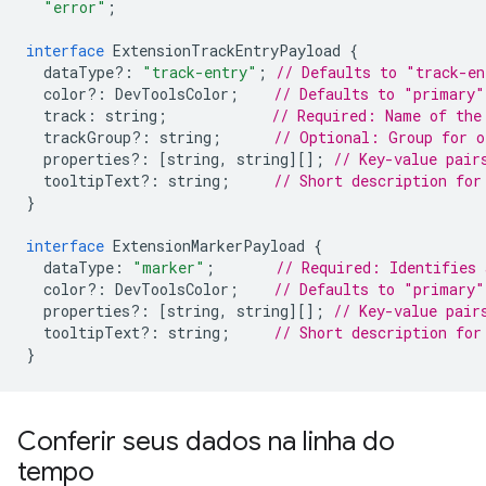
"error"
;
interface
ExtensionTrackEntryPayload
{
dataType
?:
"track-entry"
;
// Defaults to "track-en
color
?:
DevToolsColor
;
// Defaults to "primary"
track
:
string
;
// Required: Name of the
trackGroup
?:
string
;
// Optional: Group for o
properties
?:
[
string
,
string
][];
// Key-value pair
tooltipText
?:
string
;
// Short description for
}
interface
ExtensionMarkerPayload
{
dataType
:
"marker"
;
// Required: Identifies 
color
?:
DevToolsColor
;
// Defaults to "primary"
properties
?:
[
string
,
string
][];
// Key-value pair
tooltipText
?:
string
;
// Short description for
}
Conferir seus dados na linha do
tempo