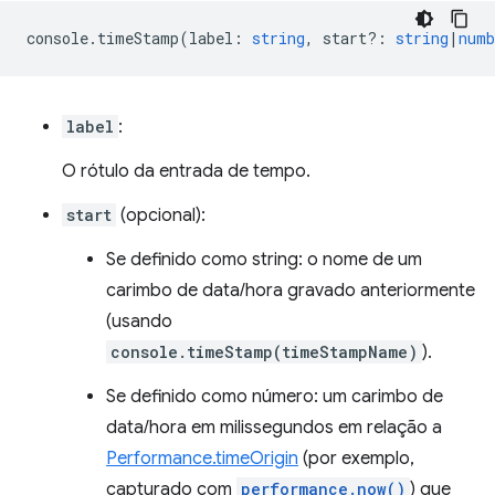
console
.
timeStamp
(
label
:
string
,
start?
:
string
|
numb
label
:
O rótulo da entrada de tempo.
start
(opcional):
Se definido como string: o nome de um
carimbo de data/hora gravado anteriormente
(usando
console.timeStamp(timeStampName)
).
Se definido como número: um carimbo de
data/hora em milissegundos em relação a
Performance.timeOrigin
(por exemplo,
capturado com
performance.now()
) que