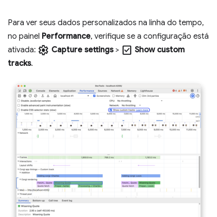
Para ver seus dados personalizados na linha do tempo,
no painel
Performance
, verifique se a configuração está
settings
check_box
ativada:
Capture settings
>
Show custom
tracks
.