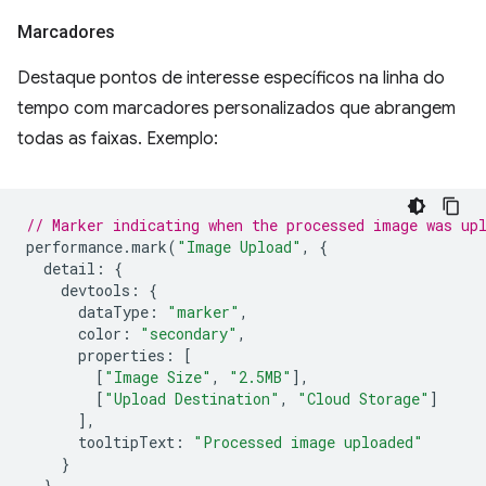
Marcadores
Destaque pontos de interesse específicos na linha do
tempo com marcadores personalizados que abrangem
todas as faixas. Exemplo:
// Marker indicating when the processed image was up
performance
.
mark
(
"Image Upload"
,
{
detail
:
{
devtools
:
{
dataType
:
"marker"
,
color
:
"secondary"
,
properties
:
[
[
"Image Size"
,
"2.5MB"
],
[
"Upload Destination"
,
"Cloud Storage"
]
],
tooltipText
:
"Processed image uploaded"
}
}