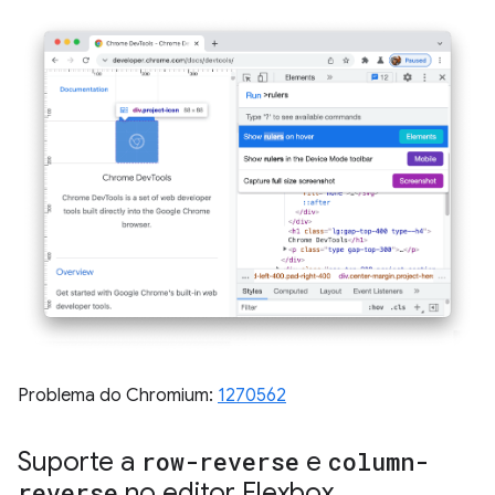
Problema do Chromium:
1270562
Suporte a
row-reverse
e
column-
reverse
no editor Flexbox