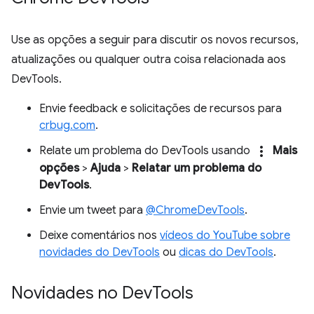
Use as opções a seguir para discutir os novos recursos,
atualizações ou qualquer outra coisa relacionada aos
DevTools.
Envie feedback e solicitações de recursos para
crbug.com
.
more_vert
Relate um problema do DevTools usando
Mais
opções
>
Ajuda
>
Relatar um problema do
DevTools
.
Envie um tweet para
@ChromeDevTools
.
Deixe comentários nos
vídeos do YouTube sobre
novidades do DevTools
ou
dicas do DevTools
.
Novidades no Dev
Tools