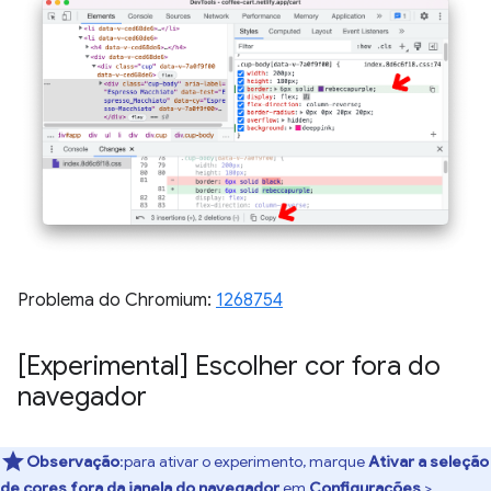
Problema do Chromium:
1268754
[Experimental] Escolher cor fora do
navegador
Observação
:para ativar o experimento, marque
Ativar a seleção
de cores fora da janela do navegador
em
Configurações
>