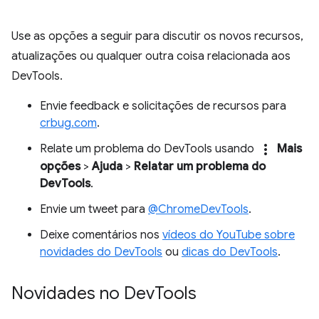
Use as opções a seguir para discutir os novos recursos,
atualizações ou qualquer outra coisa relacionada aos
DevTools.
Envie feedback e solicitações de recursos para
crbug.com
.
more_vert
Relate um problema do DevTools usando
Mais
opções
>
Ajuda
>
Relatar um problema do
DevTools
.
Envie um tweet para
@ChromeDevTools
.
Deixe comentários nos
vídeos do YouTube sobre
novidades do DevTools
ou
dicas do DevTools
.
Novidades no Dev
Tools