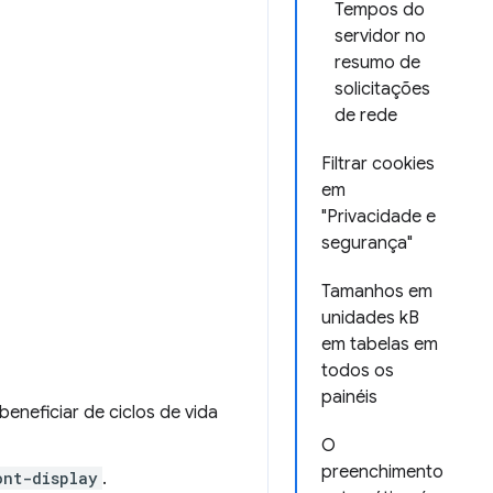
Tempos do
servidor no
resumo de
solicitações
de rede
Filtrar cookies
em
"Privacidade e
segurança"
Tamanhos em
unidades kB
em tabelas em
todos os
painéis
eneficiar de ciclos de vida
O
preenchimento
ont-display
.