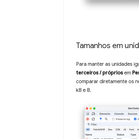
Tamanhos em unid
Para manter as unidades ig
terceiros / próprios
em
Pe
comparar diretamente os nú
kB e B.