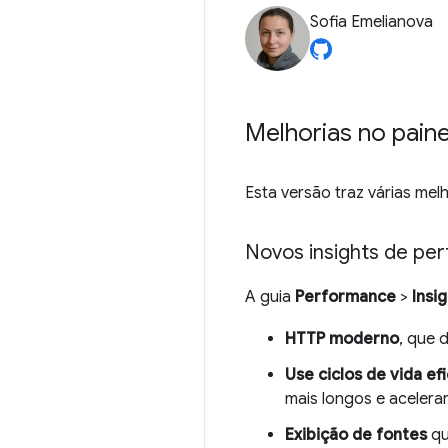
Sofia Emelianova
Melhorias no pai
Esta versão traz várias mel
Novos insights de pe
A guia
Performance
>
Insi
HTTP moderno
, que 
Use ciclos de vida ef
mais longos e acelera
Exibição de fontes
qu