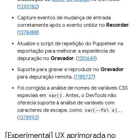
(
1290182
)
Capture eventos de mudança de entrada
corretamente após o evento onblur no
Recorder
.
(
1378488
)
Atualize o script de repetição do Puppeteer na
exportação para melhorar a experiência de
depuração no
Gravador
. (
1351649
)
Suporte para gravar e reproduzir no
Gravador
para depuração remota. (
1185727
)
Foi corrigida a análise de nomes de variáveis CSS
especiais em
var()
. Antes, o DevTools não
oferecia suporte à análise de variáveis com
caracteres de escape, como
var(--fo\ o)
. ,
(
1378992
)
[Experimental] UX aprimorada no