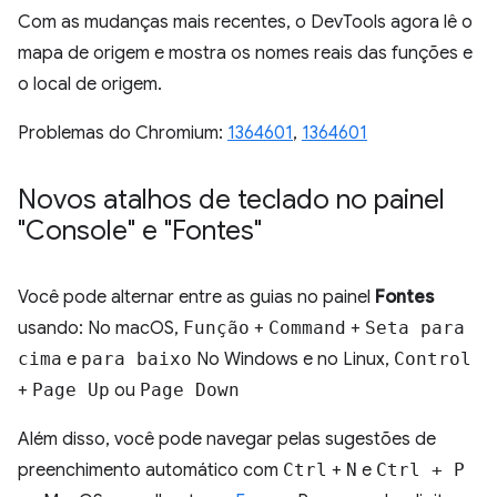
Com as mudanças mais recentes, o DevTools agora lê o
mapa de origem e mostra os nomes reais das funções e
o local de origem.
Problemas do Chromium:
1364601
,
1364601
Novos atalhos de teclado no painel
"Console" e "Fontes"
Você pode alternar entre as guias no painel
Fontes
usando: No macOS,
Função
+
Command
+
Seta para
cima
e
para baixo
No Windows e no Linux,
Control
+
Page Up
ou
Page Down
Além disso, você pode navegar pelas sugestões de
preenchimento automático com
Ctrl
+
N
e
Ctrl + P