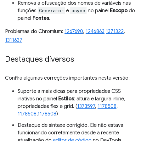
Remova a ofuscação dos nomes de variáveis nas
funções
Generator
e
async
no painel
Escopo
do
painel
Fontes
.
Problemas do Chromium:
1267690
,
1246863
1371322
,
1311637
Destaques diversos
Confira algumas correções importantes nesta versão:
Suporte a mais dicas para propriedades CSS
inativas no painel
Estilos
: altura e largura inline,
propriedades flex e grid. (
1373597
,
1178508
,
1178508
,
1178508
)
Destaque de sintaxe corrigido. Ele não estava
funcionando corretamente desde a recente
atualização do
editor de código
no DevTools.