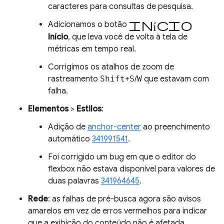
caracteres para consultas de pesquisa.
Início
Adicionamos o botão
Início
, que leva você de volta à tela de
métricas em tempo real.
Corrigimos os atalhos de zoom de
rastreamento
Shift
+
S
/
W
que estavam com
falha.
Elementos
>
Estilos
:
Adição de
anchor-center
ao preenchimento
automático
341991541
.
Foi corrigido um bug em que o editor do
flexbox não estava disponível para valores de
duas palavras
341964645
.
Rede
: as falhas de pré-busca agora são avisos
amarelos em vez de erros vermelhos para indicar
que a exibição do conteúdo não é afetada