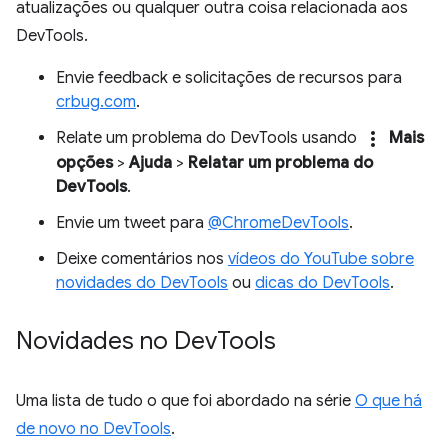
atualizações ou qualquer outra coisa relacionada aos
DevTools.
Envie feedback e solicitações de recursos para
crbug.com
.
more_vert
Relate um problema do DevTools usando
Mais
opções
>
Ajuda
>
Relatar um problema do
DevTools
.
Envie um tweet para
@ChromeDevTools
.
Deixe comentários nos
vídeos do YouTube sobre
novidades do DevTools
ou
dicas do DevTools
.
Novidades no Dev
Tools
Uma lista de tudo o que foi abordado na série
O que há
de novo no DevTools
.