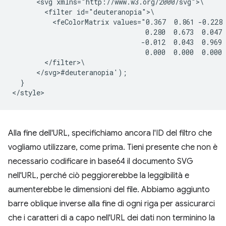
      <svg xmlns="http://www.w3.org/2000/svg">\

        <filter id="deuteranopia">\

          <feColorMatrix values="0.367  0.861 -0.228 
                                 0.280  0.673  0.047 
                                -0.012  0.043  0.969 
                                 0.000  0.000  0.000 
        </filter>\

      </svg>#deuteranopia');

  }

Alla fine dell'URL, specifichiamo ancora l'ID del filtro che
vogliamo utilizzare, come prima. Tieni presente che non è
necessario codificare in base64 il documento SVG
nell'URL, perché ciò peggiorerebbe la leggibilità e
aumenterebbe le dimensioni del file. Abbiamo aggiunto
barre oblique inverse alla fine di ogni riga per assicurarci
che i caratteri di a capo nell'URL dei dati non terminino la