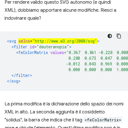
Per rendere valido questo SVG autonomo (e quindi
XML), dobbiamo apportare alcune modifiche. Riesci a
indovinare quale?
<svg 
xmlns
=
"http://www.w3.org/2000/svg"
>
<filter
id
=
"deuteranopia"
>
<feColorMatrix
values
=
"0.367  0.861 -0.228  0.00
                           0.280  0.673  0.047  0.000
                          -0.012  0.043  0.969  0.000
                           0.000  0.000  0.000  1.00
</filter>
</svg>
La prima modifica è la dichiarazione dello spazio dei nomi
XML in alto. La seconda aggiunta è il cosiddetto
"solidus", la barra che indica che il tag
<feColorMatrix>