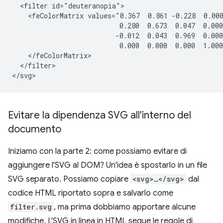
  <filter id="deuteranopia">

    <feColorMatrix values="0.367  0.861 -0.228  0.000
                           0.280  0.673  0.047  0.000
                          -0.012  0.043  0.969  0.000
                           0.000  0.000  0.000  1.000
    </feColorMatrix>

  </filter>

Evitare la dipendenza SVG all'interno del
documento
Iniziamo con la parte 2: come possiamo evitare di
aggiungere l'SVG al DOM? Un'idea è spostarlo in un file
SVG separato. Possiamo copiare
<svg>…</svg>
dal
codice HTML riportato sopra e salvarlo come
filter.svg
, ma prima dobbiamo apportare alcune
modifiche. L'SVG in linea in HTML segue le regole di