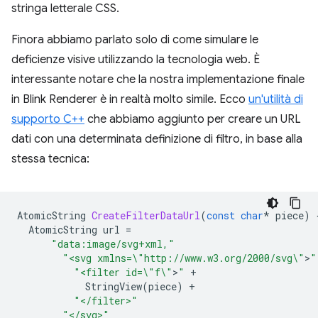
stringa letterale CSS.
Finora abbiamo parlato solo di come simulare le
deficienze visive utilizzando la tecnologia web. È
interessante notare che la nostra implementazione finale
in Blink Renderer è in realtà molto simile. Ecco
un'utilità di
supporto C++
che abbiamo aggiunto per creare un URL
dati con una determinata definizione di filtro, in base alla
stessa tecnica:
AtomicString
CreateFilterDataUrl
(
const
char
*
piece
)
AtomicString
url
=
"data:image/svg+xml,"
"<svg xmlns=
\"
http://www.w3.org/2000/svg
\"
>
"
"<filter id=
\"
f
\"
>
"
+
StringView
(
piece
)
+
"</filter>"
"</svg>"