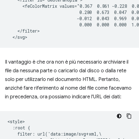
      <feColorMatrix values="0.367  0.861 -0.228  0.0
                             0.280  0.673  0.047  0.0
                            -0.012  0.043  0.969  0.0
                             0.000  0.000  0.000  1.0
    </filter>

Il vantaggio è che ora non è più necessario archiviare il
file da nessuna parte o caricarlo dal disco o dalla rete
solo per utilizzarlo nel documento HTML. Pertanto,
anziché fare riferimento al nome del file come facevamo
in precedenza, ora possiamo indicare l'URL dei dati:
<style>

  :root {

    filter: url('data:image/svg+xml,\
