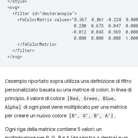
</style>

<svg>

  <filter id="deuteranopia">

    <feColorMatrix values="0.367  0.861 -0.228  0.000
                           0.280  0.673  0.047  0.000
                          -0.012  0.043  0.969  0.000
                           0.000  0.000  0.000  1.000
    </feColorMatrix>

  </filter>

L'esempio riportato sopra utilizza una definizione di filtro
personalizzato basata su una matrice di colori. In linea di
principio, il valore di colore
[Red, Green, Blue,
Alpha]
di ogni pixel viene moltiplicato per una matrice
per creare un nuovo colore
[R′, G′, B′, A′]
.
Ogni riga della matrice contiene 5 valori: un