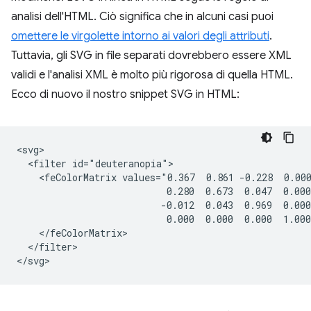
analisi dell'HTML. Ciò significa che in alcuni casi puoi
omettere le virgolette intorno ai valori degli attributi
.
Tuttavia, gli SVG in file separati dovrebbero essere XML
validi e l'analisi XML è molto più rigorosa di quella HTML.
Ecco di nuovo il nostro snippet SVG in HTML:
<svg>

  <filter id="deuteranopia">

    <feColorMatrix values="0.367  0.861 -0.228  0.000
                           0.280  0.673  0.047  0.000
                          -0.012  0.043  0.969  0.000
                           0.000  0.000  0.000  1.000
    </feColorMatrix>

  </filter>
