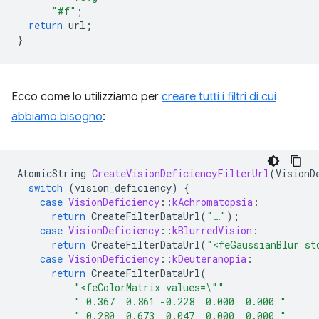
"#f"
;
return
url
;
}
Ecco come lo utilizziamo per
creare tutti i filtri di cui
abbiamo bisogno
:
AtomicString
CreateVisionDeficiencyFilterUrl
(
VisionD
switch
(
vision_deficiency
)
{
case
VisionDeficiency
::
kAchromatopsia
:
return
CreateFilterDataUrl
(
"…"
);
case
VisionDeficiency
::
kBlurredVision
:
return
CreateFilterDataUrl
(
"<feGaussianBlur st
case
VisionDeficiency
::
kDeuteranopia
:
return
CreateFilterDataUrl
(
"<feColorMatrix values=
\"
"
" 0.367  0.861 -0.228  0.000  0.000 "
" 0.280  0.673  0.047  0.000  0.000 "