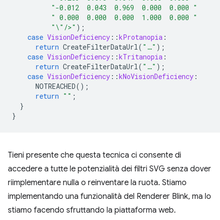
"-0.012  0.043  0.969  0.000  0.000 "
" 0.000  0.000  0.000  1.000  0.000 "
"
\"
/>"
);
case
VisionDeficiency
::
kProtanopia
:
return
CreateFilterDataUrl
(
"…"
);
case
VisionDeficiency
::
kTritanopia
:
return
CreateFilterDataUrl
(
"…"
);
case
VisionDeficiency
::
kNoVisionDeficiency
:
NOTREACHED
();
return
""
;
}
}
Tieni presente che questa tecnica ci consente di
accedere a tutte le potenzialità dei filtri SVG senza dover
riimplementare nulla o reinventare la ruota. Stiamo
implementando una funzionalità del Renderer Blink, ma lo
stiamo facendo sfruttando la piattaforma web.