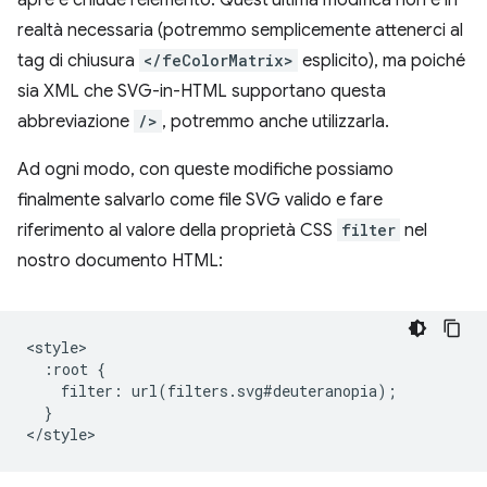
apre e chiude l'elemento. Quest'ultima modifica non è in
realtà necessaria (potremmo semplicemente attenerci al
tag di chiusura
</feColorMatrix>
esplicito), ma poiché
sia XML che SVG-in-HTML supportano questa
abbreviazione
/>
, potremmo anche utilizzarla.
Ad ogni modo, con queste modifiche possiamo
finalmente salvarlo come file SVG valido e fare
riferimento al valore della proprietà CSS
filter
nel
nostro documento HTML:
<style>

  :root {

    filter: url(filters.svg#deuteranopia);

  }
