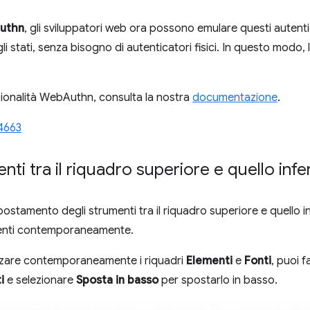
uthn
, gli sviluppatori web ora possono emulare questi autenti
li stati, senza bisogno di autenticatori fisici. In questo modo,
nzionalità WebAuthn, consulta la nostra
documentazione
.
4663
nti tra il riquadro superiore e quello infe
ostamento degli strumenti tra il riquadro superiore e quello i
menti contemporaneamente.
izzare contemporaneamente i riquadri
Elementi
e
Fonti
, puoi f
i
e selezionare
Sposta in basso
per spostarlo in basso.