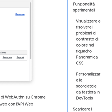
Funzionalità
sperimentali
Visualizzare e
risolvere i
problemi di
contrasto di
colore nel
riquadro
Panoramica
CSS
Personalizzar
e le
scorciatoie
da tastiera in
vo di WebAuthn su Chrome.
DevTools
e web con l'API Web
Scaricare i