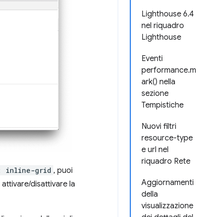
Lighthouse 6.4
nel riquadro
Lighthouse
Eventi
performance.m
ark() nella
sezione
Tempistiche
Nuovi filtri
resource-type
e url nel
riquadro Rete
: inline-grid
, puoi
Aggiornamenti
 attivare/disattivare la
della
visualizzazione