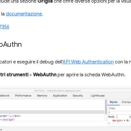
clude una sezione
Griglia
che offre diverse opzioni per la visual
 la
documentazione
.
7356
b
Authn
atori e eseguire il debug dell'
API Web Authentication
con la 
tri strumenti
>
WebAuthn
per aprire la scheda WebAuthn.