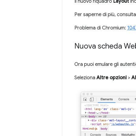
Il nuovo riquadro
Layout
in
Per saperne di più, consulta
Problema di Chromium:
104
Nuova scheda We
Ora puoi emulare gli autentic
Seleziona
Altre opzioni
>
Al