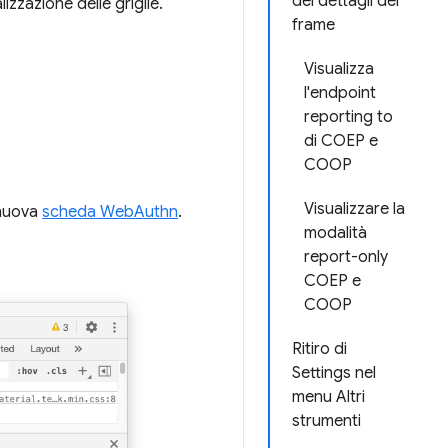
dei dettagli del
izzazione delle griglie.
frame
Visualizza
l'endpoint
reporting to
di COEP e
COOP
Visualizzare la
nuova
scheda WebAuthn
.
modalità
report-only
COEP e
COOP
Ritiro di
Settings nel
menu Altri
strumenti