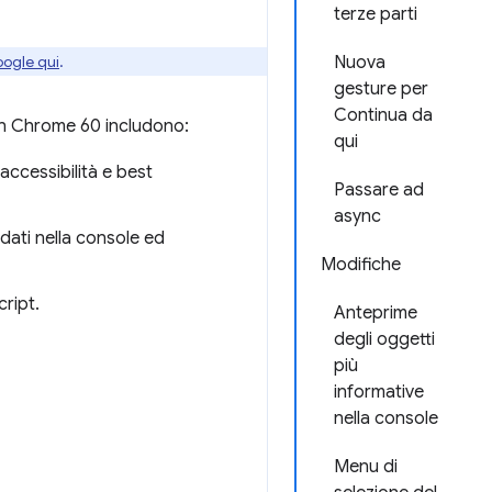
terze parti
oogle qui
.
Nuova
gesture per
Continua da
s in Chrome 60 includono:
qui
accessibilità e best
Passare ad
async
i dati nella console ed
Modifiche
ript.
Anteprime
degli oggetti
più
informative
nella console
Menu di