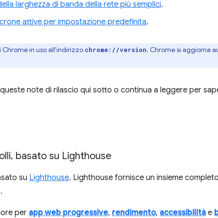
della larghezza di banda della rete più semplici
.
incrone attive per impostazione predefinita
.
i Chrome in uso all'indirizzo
. Chrome si aggiorna 
chrome://version
queste note di rilascio qui sotto o continua a leggere per sape
à
lli
,
basato su Lighthouse
basato su
Lighthouse
. Lighthouse fornisce un insieme completo 
.
riore per
app web progressive
,
rendimento
,
accessibilità
e
b