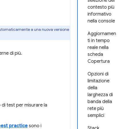
selezione del
contesto più
informativo
nella console
automaticamente a una nuova versione
Aggiornamen
ti in tempo
reale nella
rne di più.
scheda
Copertura
Opzioni di
limitazione
della
larghezza di
banda della
di test per misurare la
rete più
semplici
est practice
sono i
Stack