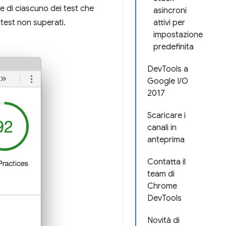
e di ciascuno dei test che
asincroni
test non superati.
attivi per
impostazione
predefinita
DevTools a
Google I/O
2017
Scaricare i
canali in
anteprima
Contatta il
team di
Chrome
DevTools
Novità di