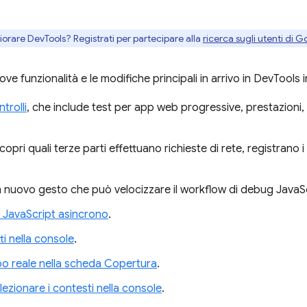
gliorare DevTools? Registrati per partecipare alla
ricerca sugli utenti di G
ove funzionalità e le modifiche principali in arrivo in DevTool
trolli
, che include test per app web progressive, prestazioni, 
Scopri quali terze parti effettuano richieste di rete, registrano 
n nuovo gesto che può velocizzare il workflow di debug JavaSc
 JavaScript asincrono
.
i nella console
.
o reale nella scheda Copertura
.
zionare i contesti nella console
.