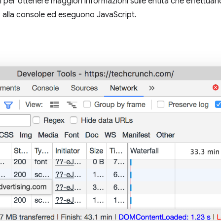
ti per ottenere maggiori informazioni sulle entità che effettuan
 alla console ed eseguono JavaScript.