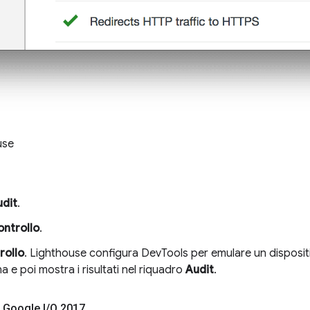
use
udit
.
ontrollo
.
rollo
. Lighthouse configura DevTools per emulare un disposit
na e poi mostra i risultati nel riquadro
Audit
.
 Google I
/
O 2017