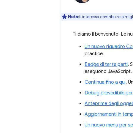
Nota
:ti interessa contribuire a mi
Ti diamo il benvenuto. Le nu
Un nuovo riquadro Con
practice.
Badge di terze parti
. 
eseguono JavaScript.
Continua fino a qui
. U
Debug prevedibile per
Anteprime degli oggett
Aggiornamenti in temp
Un nuovo menu per sele