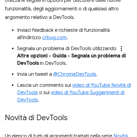
Utilizza le seguenti opzioni per discutere delle nuove
funzionalità, degli aggiornamenti o di qualsiasi altro
argomento relativo a DevTools.
Inviaci feedback e richieste di funzionalità
all'indirizzo
crbug.com
.
more_vert
Segnala un problema di DevTools utilizzando
Altre opzioni
>
Guida
>
Segnala un problema di
DevTools
in DevTools.
Invia un tweet a
@ChromeDevTools
.
Lascia un commento sui
video di YouTube Novità di
DevTools
o sui
video di YouTube Suggerimenti di
DevTools
.
Novità di Dev
Tools
Un elenco di tutti gli argomenti trattati nella serie
Novità