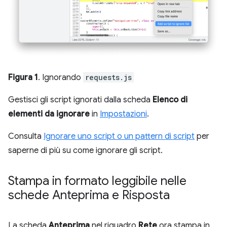
Figura 1
. Ignorando
requests.js
Gestisci gli script ignorati dalla scheda
Elenco di
elementi da ignorare
in
Impostazioni
.
Consulta
Ignorare uno script o un pattern di script
per
saperne di più su come ignorare gli script.
Stampa in formato leggibile nelle
schede Anteprima e Risposta
La scheda
Anteprima
nel riquadro
Rete
ora stampa in