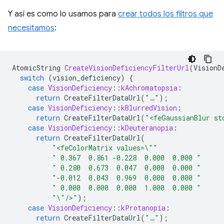
Y así es como lo usamos para
crear todos los filtros que
necesitamos
:
AtomicString
CreateVisionDeficiencyFilterUrl
(
VisionD
switch
(
vision_deficiency
)
{
case
VisionDeficiency
::
kAchromatopsia
:
return
CreateFilterDataUrl
(
"…"
);
case
VisionDeficiency
::
kBlurredVision
:
return
CreateFilterDataUrl
(
"<feGaussianBlur st
case
VisionDeficiency
::
kDeuteranopia
:
return
CreateFilterDataUrl
(
"<feColorMatrix values=
\"
"
" 0.367  0.861 -0.228  0.000  0.000 "
" 0.280  0.673  0.047  0.000  0.000 "
"-0.012  0.043  0.969  0.000  0.000 "
" 0.000  0.000  0.000  1.000  0.000 "
"
\"
/>"
);
case
VisionDeficiency
::
kProtanopia
:
return
CreateFilterDataUrl
(
"…"
);