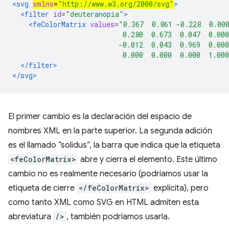
<svg 
xmlns
=
"http://www.w3.org/2000/svg"
>
<filter
id
=
"deuteranopia"
>
<feColorMatrix
values
=
"0.367  0.861 -0.228  0.00
                           0.280  0.673  0.047  0.000
                          -0.012  0.043  0.969  0.000
                           0.000  0.000  0.000  1.00
</filter>
</svg>
El primer cambio es la declaración del espacio de
nombres XML en la parte superior. La segunda adición
es el llamado “solidus”, la barra que indica que la etiqueta
<feColorMatrix>
abre y cierra el elemento. Este último
cambio no es realmente necesario (podríamos usar la
etiqueta de cierre
</feColorMatrix>
explícita), pero
como tanto XML como SVG en HTML admiten esta
abreviatura
/>
, también podríamos usarla.