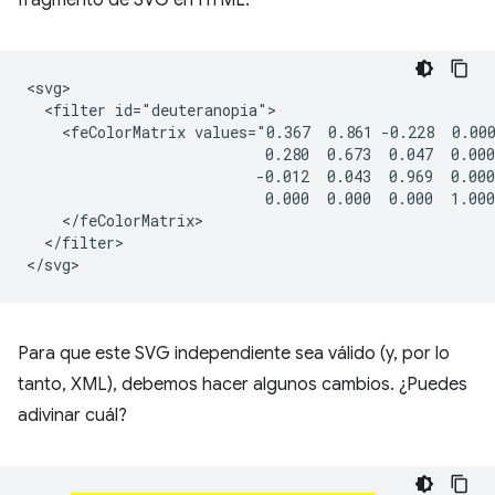
fragmento de SVG en HTML:
<svg>

  <filter id="deuteranopia">

    <feColorMatrix values="0.367  0.861 -0.228  0.000
                           0.280  0.673  0.047  0.000
                          -0.012  0.043  0.969  0.000
                           0.000  0.000  0.000  1.000
    </feColorMatrix>

  </filter>

Para que este SVG independiente sea válido (y, por lo
tanto, XML), debemos hacer algunos cambios. ¿Puedes
adivinar cuál?