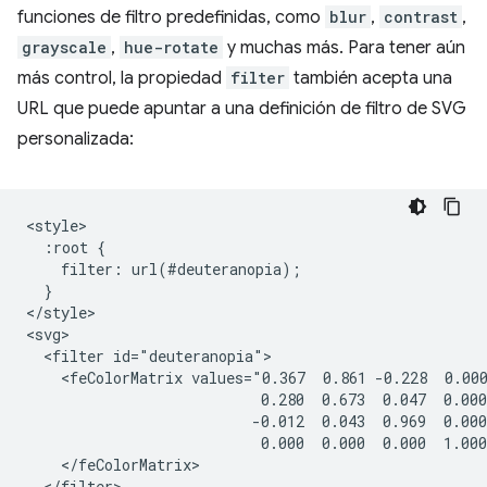
funciones de filtro predefinidas, como
blur
,
contrast
,
grayscale
,
hue-rotate
y muchas más. Para tener aún
más control, la propiedad
filter
también acepta una
URL que puede apuntar a una definición de filtro de SVG
personalizada:
<style>

  :root {

    filter: url(#deuteranopia);

  }

</style>

<svg>

  <filter id="deuteranopia">

    <feColorMatrix values="0.367  0.861 -0.228  0.000
                           0.280  0.673  0.047  0.000
                          -0.012  0.043  0.969  0.000
                           0.000  0.000  0.000  1.000
    </feColorMatrix>

  </filter>
