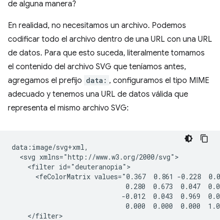
de alguna manera?
En realidad, no necesitamos un archivo. Podemos
codificar todo el archivo dentro de una URL con una URL
de datos. Para que esto suceda, literalmente tomamos
el contenido del archivo SVG que teníamos antes,
agregamos el prefijo
data:
, configuramos el tipo MIME
adecuado y tenemos una URL de datos válida que
representa el mismo archivo SVG:
data:image/svg+xml,

  <svg xmlns="http://www.w3.org/2000/svg">

    <filter id="deuteranopia">

      <feColorMatrix values="0.367  0.861 -0.228  0.0
                             0.280  0.673  0.047  0.0
                            -0.012  0.043  0.969  0.0
                             0.000  0.000  0.000  1.0
    </filter>
