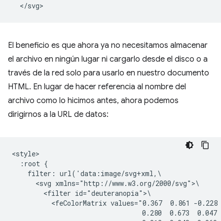
El beneficio es que ahora ya no necesitamos almacenar
el archivo en ningún lugar ni cargarlo desde el disco o a
través de la red solo para usarlo en nuestro documento
HTML. En lugar de hacer referencia al nombre del
archivo como lo hicimos antes, ahora podemos
dirigirnos a la URL de datos:
<style>

  :root {

    filter: url('data:image/svg+xml,\

      <svg xmlns="http://www.w3.org/2000/svg">\

        <filter id="deuteranopia">\

          <feColorMatrix values="0.367  0.861 -0.228 
                                 0.280  0.673  0.047 