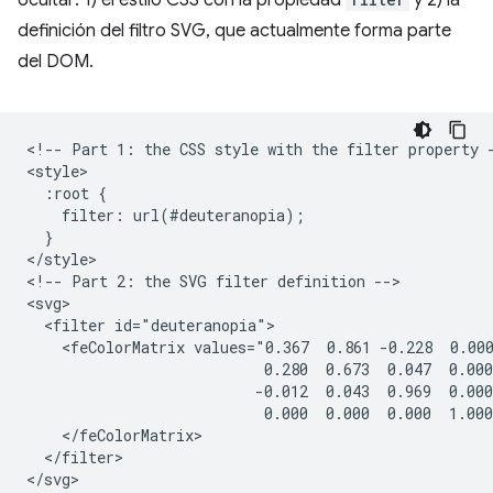
ocultar: 1) el estilo CSS con la propiedad
y 2) la
definición del filtro SVG, que actualmente forma parte
del DOM.
<!-- Part 1: the CSS style with the filter property -
<style>

  :root {

    filter: url(#deuteranopia);

  }

</style>

<!-- Part 2: the SVG filter definition -->

<svg>

  <filter id="deuteranopia">

    <feColorMatrix values="0.367  0.861 -0.228  0.000
                           0.280  0.673  0.047  0.000
                          -0.012  0.043  0.969  0.000
                           0.000  0.000  0.000  1.000
    </feColorMatrix>

  </filter>
