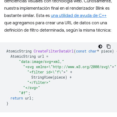
deficiencias visuales con tecnología web. Curiosamente,
nuestra implementación final en el renderizador Blink es
bastante similar. Esta es
una utilidad de ayuda de C++
que agregamos para crear una URL de datos con una
definición de filtro determinada, según la misma técnica:
AtomicString
CreateFilterDataUrl
(
const
char
*
piece
)
AtomicString
url
=
"data:image/svg+xml,"
"<svg xmlns=
\"
http://www.w3.org/2000/svg
\"
>
"
"<filter id=
\"
f
\"
>
"
+
StringView
(
piece
)
+
"</filter>"
"</svg>"
"#f"
;
return
url
;
}