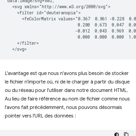
data:image/svg+xml,

  <svg xmlns="http://www.w3.org/2000/svg">

    <filter id="deuteranopia">

      <feColorMatrix values="0.367  0.861 -0.228  0.0
                             0.280  0.673  0.047  0.0
                            -0.012  0.043  0.969  0.0
                             0.000  0.000  0.000  1.0
    </filter>

L'avantage est que nous n'avons plus besoin de stocker
le fichier n'importe où, ni de le charger à partir du disque
ou du réseau pour l'utiliser dans notre document HTML.
Au lieu de faire référence au nom de fichier comme nous
l'avons fait précédemment, nous pouvons désormais
pointer vers l'URL des données :