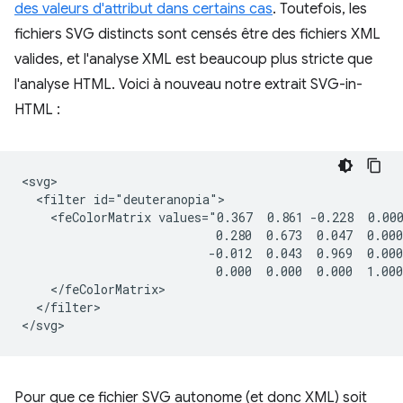
des valeurs d'attribut dans certains cas
. Toutefois, les
fichiers SVG distincts sont censés être des fichiers XML
valides, et l'analyse XML est beaucoup plus stricte que
l'analyse HTML. Voici à nouveau notre extrait SVG-in-
HTML :
<svg>

  <filter id="deuteranopia">

    <feColorMatrix values="0.367  0.861 -0.228  0.000
                           0.280  0.673  0.047  0.000
                          -0.012  0.043  0.969  0.000
                           0.000  0.000  0.000  1.000
    </feColorMatrix>

  </filter>

Pour que ce fichier SVG autonome (et donc XML) soit