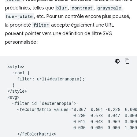
prédéfinies, telles que
blur
,
contrast
,
grayscale
,
hue-rotate
, etc. Pour un contrôle encore plus poussé,
la propriété
filter
accepte également une URL
pouvant pointer vers une définition de filtre SVG
personnalisée :
<style>

  :root {

    filter: url(#deuteranopia);

  }

</style>

<svg>

  <filter id="deuteranopia">

    <feColorMatrix values="0.367  0.861 -0.228  0.000
                           0.280  0.673  0.047  0.000
                          -0.012  0.043  0.969  0.000
                           0.000  0.000  0.000  1.000
    </feColorMatrix>
