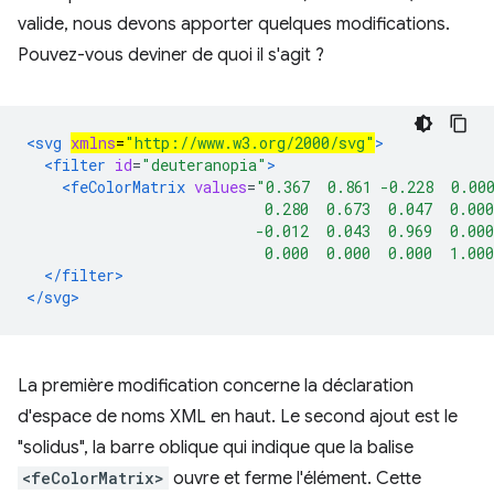
valide, nous devons apporter quelques modifications.
Pouvez-vous deviner de quoi il s'agit ?
<svg 
xmlns
=
"http://www.w3.org/2000/svg"
>
<filter
id
=
"deuteranopia"
>
<feColorMatrix
values
=
"0.367  0.861 -0.228  0.00
                           0.280  0.673  0.047  0.000
                          -0.012  0.043  0.969  0.000
                           0.000  0.000  0.000  1.00
</filter>
</svg>
La première modification concerne la déclaration
d'espace de noms XML en haut. Le second ajout est le
"solidus", la barre oblique qui indique que la balise
<feColorMatrix>
ouvre et ferme l'élément. Cette