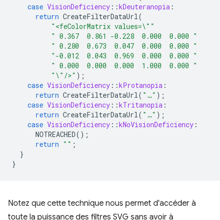
case
VisionDeficiency
::
kDeuteranopia
:
return
CreateFilterDataUrl
(
"<feColorMatrix values=
\"
"
" 0.367  0.861 -0.228  0.000  0.000 "
" 0.280  0.673  0.047  0.000  0.000 "
"-0.012  0.043  0.969  0.000  0.000 "
" 0.000  0.000  0.000  1.000  0.000 "
"
\"
/>"
);
case
VisionDeficiency
::
kProtanopia
:
return
CreateFilterDataUrl
(
"…"
);
case
VisionDeficiency
::
kTritanopia
:
return
CreateFilterDataUrl
(
"…"
);
case
VisionDeficiency
::
kNoVisionDeficiency
:
NOTREACHED
();
return
""
;
}
}
Notez que cette technique nous permet d'accéder à
toute la puissance des filtres SVG sans avoir à