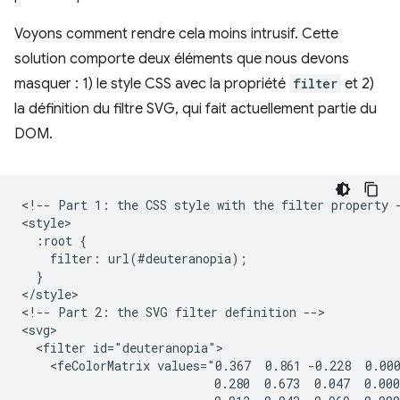
Voyons comment rendre cela moins intrusif. Cette
solution comporte deux éléments que nous devons
masquer : 1) le style CSS avec la propriété
filter
et 2)
la définition du filtre SVG, qui fait actuellement partie du
DOM.
<!-- Part 1: the CSS style with the filter property -
<style>

  :root {

    filter: url(#deuteranopia);

  }

</style>

<!-- Part 2: the SVG filter definition -->

<svg>

  <filter id="deuteranopia">

    <feColorMatrix values="0.367  0.861 -0.228  0.000
                           0.280  0.673  0.047  0.000