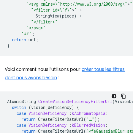
"<svg xmlns=
\"
http://www.w3.org/2000/svg
\"
>
"
"<filter id=
\"
f
\"
>
"
+
StringView
(
piece
)
+
"</filter>"
"</svg>"
"#f"
;
return
url
;
}
Voici comment nous l'utilisons pour
créer tous les filtres
dont nous avons besoin
:
AtomicString
CreateVisionDeficiencyFilterUrl
(
VisionD
switch
(
vision_deficiency
)
{
case
VisionDeficiency
::
kAchromatopsia
:
return
CreateFilterDataUrl
(
"…"
);
case
VisionDeficiency
::
kBlurredVision
:
return
CreateFilterDataUrl
(
"<feGaussianBlur st