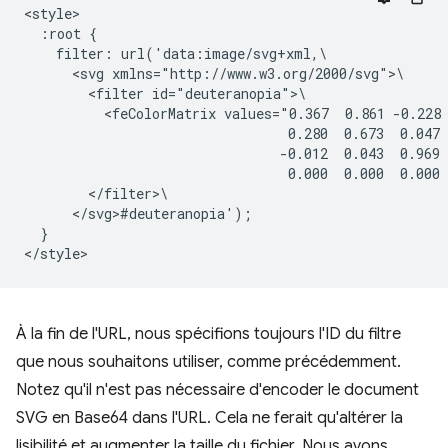
<style>

  :root {

    filter: url('data:image/svg+xml,\

      <svg xmlns="http://www.w3.org/2000/svg">\

        <filter id="deuteranopia">\

          <feColorMatrix values="0.367  0.861 -0.228 
                                 0.280  0.673  0.047 
                                -0.012  0.043  0.969 
                                 0.000  0.000  0.000 
        </filter>\

      </svg>#deuteranopia');

  }

À la fin de l'URL, nous spécifions toujours l'ID du filtre
que nous souhaitons utiliser, comme précédemment.
Notez qu'il n'est pas nécessaire d'encoder le document
SVG en Base64 dans l'URL. Cela ne ferait qu'altérer la
lisibilité et augmenter la taille du fichier. Nous avons