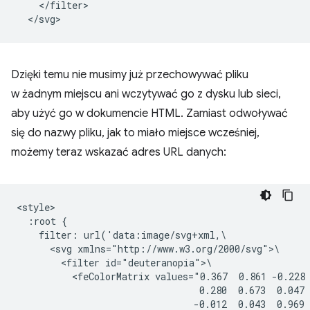
    </filter>

Dzięki temu nie musimy już przechowywać pliku
w żadnym miejscu ani wczytywać go z dysku lub sieci,
aby użyć go w dokumencie HTML. Zamiast odwoływać
się do nazwy pliku, jak to miało miejsce wcześniej,
możemy teraz wskazać adres URL danych:
<style>

  :root {

    filter: url('data:image/svg+xml,\

      <svg xmlns="http://www.w3.org/2000/svg">\

        <filter id="deuteranopia">\

          <feColorMatrix values="0.367  0.861 -0.228 
                                 0.280  0.673  0.047 
                                -0.012  0.043  0.969 