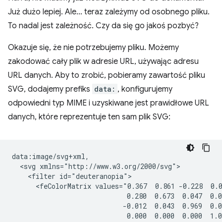
Już dużo lepiej. Ale… teraz zależymy od osobnego pliku.
To nadal jest zależność. Czy da się go jakoś pozbyć?
Okazuje się, że nie potrzebujemy pliku. Możemy
zakodować cały plik w adresie URL, używając adresu
URL danych. Aby to zrobić, pobieramy zawartość pliku
SVG, dodajemy prefiks
data:
, konfigurujemy
odpowiedni typ MIME i uzyskiwane jest prawidłowe URL
danych, które reprezentuje ten sam plik SVG:
data:image/svg+xml,

  <svg xmlns="http://www.w3.org/2000/svg">

    <filter id="deuteranopia">

      <feColorMatrix values="0.367  0.861 -0.228  0.0
                             0.280  0.673  0.047  0.0
                            -0.012  0.043  0.969  0.0
                             0.000  0.000  0.000  1.0