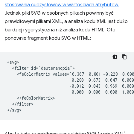
stosowania cudzysłowów w wartościach atrybutów.
Jednak pliki SVG w osobnych plikach powinny być
prawidłowymi plikami XML, a analiza kodu XML jest dużo
bardziej rygorystyczna niż analiza kodu HTML. Oto
ponownie fragment kodu SVG w HTML:
<svg>

  <filter id="deuteranopia">

    <feColorMatrix values="0.367  0.861 -0.228  0.000
                           0.280  0.673  0.047  0.000
                          -0.012  0.043  0.969  0.000
                           0.000  0.000  0.000  1.000
    </feColorMatrix>

  </filter>
