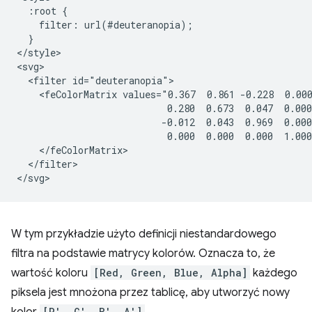
  :root {

    filter: url(#deuteranopia);

  }

</style>

<svg>

  <filter id="deuteranopia">

    <feColorMatrix values="0.367  0.861 -0.228  0.000
                           0.280  0.673  0.047  0.000
                          -0.012  0.043  0.969  0.000
                           0.000  0.000  0.000  1.000
    </feColorMatrix>

  </filter>

W tym przykładzie użyto definicji niestandardowego
filtra na podstawie matrycy kolorów. Oznacza to, że
wartość koloru
[Red, Green, Blue, Alpha]
każdego
piksela jest mnożona przez tablicę, aby utworzyć nowy
[R′, G′, B′, A′]