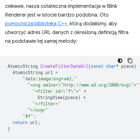
ciekawe, nasza ostateczna implementacja w Blink
Renderer jest w istocie bardzo podobna. Oto
pomocnicza biblioteka C++
, którą dodaliśmy, aby
utworzyć adres URL danych z określoną definicją filtra
na podstawie tej samej metody:
AtomicString
CreateFilterDataUrl
(
const
char
*
piece
)
AtomicString
url
=
"data:image/svg+xml,"
"<svg xmlns=
\"
http://www.w3.org/2000/svg
\"
>
"
"<filter id=
\"
f
\"
>
"
+
StringView
(
piece
)
+
"</filter>"
"</svg>"
"#f"
;
return
url
;
}