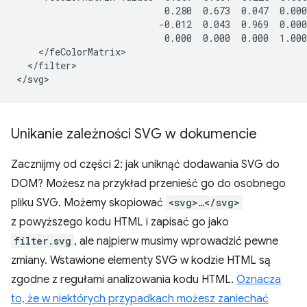
                           0.280  0.673  0.047  0.000
                          -0.012  0.043  0.969  0.000
                           0.000  0.000  0.000  1.000
    </feColorMatrix>

  </filter>

Unikanie zależności SVG w dokumencie
Zacznijmy od części 2: jak uniknąć dodawania SVG do
DOM? Możesz na przykład przenieść go do osobnego
pliku SVG. Możemy skopiować
<svg>…</svg>
z powyższego kodu HTML i zapisać go jako
filter.svg
, ale najpierw musimy wprowadzić pewne
zmiany. Wstawione elementy SVG w kodzie HTML są
zgodne z regułami analizowania kodu HTML.
Oznacza
to, że w niektórych przypadkach możesz zaniechać