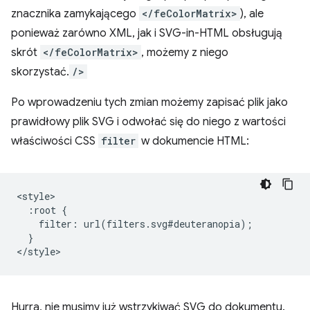
znacznika zamykającego
</feColorMatrix>
), ale
ponieważ zarówno XML, jak i SVG-in-HTML obsługują
skrót
</feColorMatrix>
, możemy z niego
skorzystać.
/>
Po wprowadzeniu tych zmian możemy zapisać plik jako
prawidłowy plik SVG i odwołać się do niego z wartości
właściwości CSS
filter
w dokumencie HTML:
<style>

  :root {

    filter: url(filters.svg#deuteranopia);

  }

Hurra, nie musimy już wstrzykiwać SVG do dokumentu.