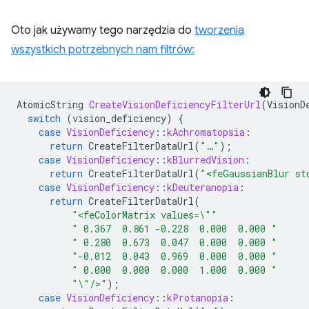
Oto jak używamy tego narzędzia do
tworzenia
wszystkich potrzebnych nam filtrów:
AtomicString
CreateVisionDeficiencyFilterUrl
(
VisionD
switch
(
vision_deficiency
)
{
case
VisionDeficiency
::
kAchromatopsia
:
return
CreateFilterDataUrl
(
"…"
);
case
VisionDeficiency
::
kBlurredVision
:
return
CreateFilterDataUrl
(
"<feGaussianBlur st
case
VisionDeficiency
::
kDeuteranopia
:
return
CreateFilterDataUrl
(
"<feColorMatrix values=
\"
"
" 0.367  0.861 -0.228  0.000  0.000 "
" 0.280  0.673  0.047  0.000  0.000 "
"-0.012  0.043  0.969  0.000  0.000 "
" 0.000  0.000  0.000  1.000  0.000 "
"
\"
/>"
);
case
VisionDeficiency
::
kProtanopia
: