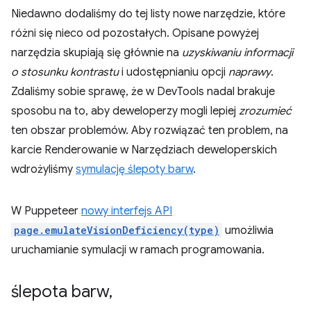
Niedawno dodaliśmy do tej listy nowe narzędzie, które
różni się nieco od pozostałych. Opisane powyżej
narzędzia skupiają się głównie na
uzyskiwaniu informacji
o stosunku kontrastu
i udostępnianiu opcji
naprawy
.
Zdaliśmy sobie sprawę, że w DevTools nadal brakuje
sposobu na to, aby deweloperzy mogli lepiej
zrozumieć
ten obszar problemów. Aby rozwiązać ten problem, na
karcie Renderowanie w Narzędziach deweloperskich
wdrożyliśmy
symulację ślepoty barw
.
W Puppeteer
nowy interfejs API
page.emulateVisionDeficiency(type)
umożliwia
uruchamianie symulacji w ramach programowania.
ślepota barw
,