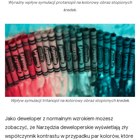
Wyraźny wpływ symulacji protanopii na kolorowy obraz stopionych
kredek.
Wpływ symulacji tritanopii na kolorowy obraz stopionych kredek.
Jako deweloper z normalnym wzrokiem możesz
zobaczyć, że Narzędzia deweloperskie wyświetlają zły
współczynnik kontrastu w przypadku par kolorów, które