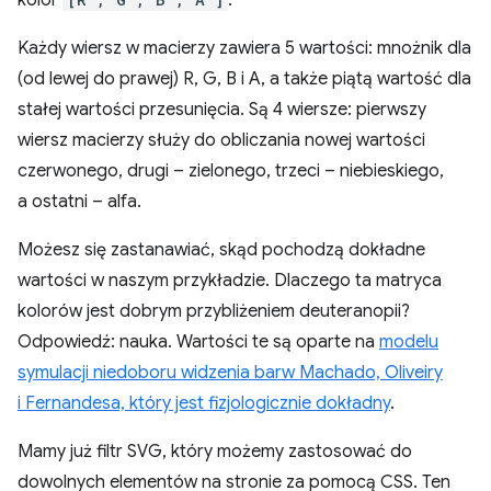
kolor
.
Każdy wiersz w macierzy zawiera 5 wartości: mnożnik dla
(od lewej do prawej) R, G, B i A, a także piątą wartość dla
stałej wartości przesunięcia. Są 4 wiersze: pierwszy
wiersz macierzy służy do obliczania nowej wartości
czerwonego, drugi – zielonego, trzeci – niebieskiego,
a ostatni – alfa.
Możesz się zastanawiać, skąd pochodzą dokładne
wartości w naszym przykładzie. Dlaczego ta matryca
kolorów jest dobrym przybliżeniem deuteranopii?
Odpowiedź: nauka. Wartości te są oparte na
modelu
symulacji niedoboru widzenia barw Machado, Oliveiry
i Fernandesa, który jest fizjologicznie dokładny
.
Mamy już filtr SVG, który możemy zastosować do
dowolnych elementów na stronie za pomocą CSS. Ten