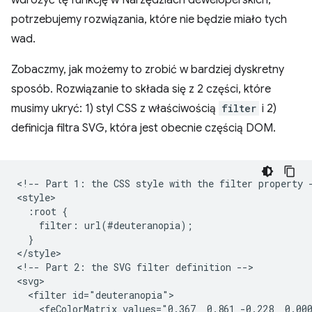
wdrożyć tę funkcję w Narzędziach deweloperskich,
potrzebujemy rozwiązania, które nie będzie miało tych
wad.
Zobaczmy, jak możemy to zrobić w bardziej dyskretny
sposób. Rozwiązanie to składa się z 2 części, które
musimy ukryć: 1) styl CSS z właściwością
filter
i 2)
definicja filtra SVG, która jest obecnie częścią DOM.
<!-- Part 1: the CSS style with the filter property -
<style>

  :root {

    filter: url(#deuteranopia);

  }

</style>

<!-- Part 2: the SVG filter definition -->

<svg>

  <filter id="deuteranopia">

    <feColorMatrix values="0.367  0.861 -0.228  0.000