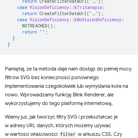
return
CreateFilterDataUrl
(
"…"
);
case
VisionDeficiency
::
kTritanopia
:
return
CreateFilterDataUrl
(
"…"
);
case
VisionDeficiency
::
kNoVisionDeficiency
:
NOTREACHED
();
return
""
;
}
}
Pamiętaj, że ta metoda daje nam dostęp do pełnej mocy
filtrów SVG bez konieczności ponownego
implementowania czegokolwiek lub wymyślania koła na
nowo. Wprowadzamy funkcję Blink Renderer, ale
wykorzystujemy do tego platformę internetową.
Wiemy już, jak tworzyć filtry SVG i przekształcać je
w adresy URL danych, których możemy używać
w wartości właściwości
filter
w arkuszu CSS. Czy