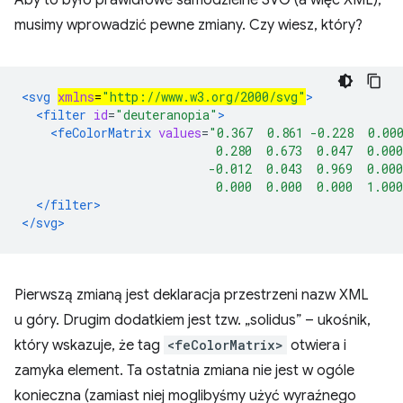
Aby to było prawidłowe samodzielne SVG (a więc XML),
musimy wprowadzić pewne zmiany. Czy wiesz, który?
<svg 
xmlns
=
"http://www.w3.org/2000/svg"
>
<filter
id
=
"deuteranopia"
>
<feColorMatrix
values
=
"0.367  0.861 -0.228  0.00
                           0.280  0.673  0.047  0.000
                          -0.012  0.043  0.969  0.000
                           0.000  0.000  0.000  1.00
</filter>
</svg>
Pierwszą zmianą jest deklaracja przestrzeni nazw XML
u góry. Drugim dodatkiem jest tzw. „solidus” – ukośnik,
który wskazuje, że tag
<feColorMatrix>
otwiera i
zamyka element. Ta ostatnia zmiana nie jest w ogóle
konieczna (zamiast niej moglibyśmy użyć wyraźnego