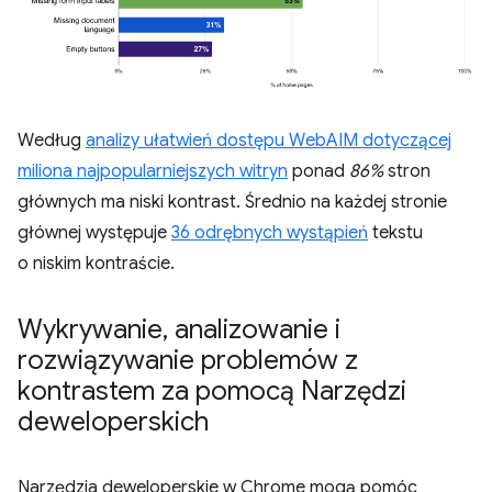
Według
analizy ułatwień dostępu WebAIM dotyczącej
miliona najpopularniejszych witryn
ponad
86%
stron
głównych ma niski kontrast. Średnio na każdej stronie
głównej występuje
36 odrębnych wystąpień
tekstu
o niskim kontraście.
Wykrywanie
,
analizowanie i
rozwiązywanie problemów z
kontrastem za pomocą Narzędzi
deweloperskich
Narzędzia deweloperskie w Chrome mogą pomóc