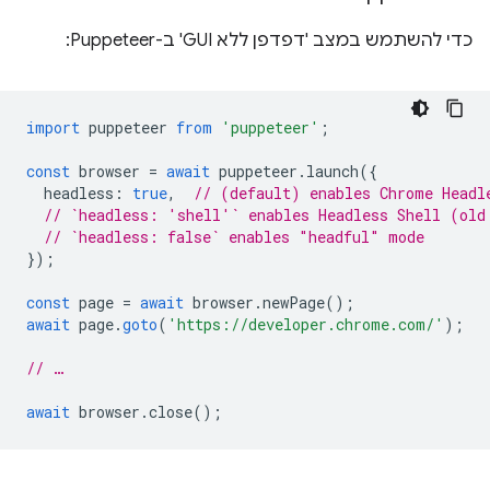
כדי להשתמש במצב 'דפדפן ללא GUI' ב-Puppeteer:
import
puppeteer
from
'puppeteer'
;
const
browser
=
await
puppeteer
.
launch
({
headless
:
true
,
// (default) enables Chrome Headl
// `headless: 'shell'` enables Headless Shell (old
// `headless: false` enables "headful" mode
});
const
page
=
await
browser
.
newPage
();
await
page
.
goto
(
'https://developer.chrome.com/'
);
// …
await
browser
.
close
();