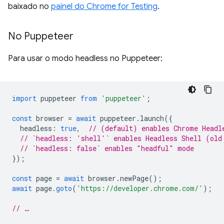
baixado no
painel do Chrome for Testing
.
No Puppeteer
Para usar o modo headless no Puppeteer:
import
puppeteer
from
'puppeteer'
;
const
browser
=
await
puppeteer
.
launch
({
headless
:
true
,
// (default) enables Chrome Headl
// `headless: 'shell'` enables Headless Shell (old
// `headless: false` enables "headful" mode
});
const
page
=
await
browser
.
newPage
();
await
page
.
goto
(
'https://developer.chrome.com/'
);
// …