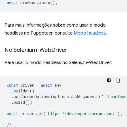
await
browser
.
close
();
Para mais informações sobre como usar o modo
headless no Puppeteer, consulte
Modo headless
.
No Selenium-Web
Driver
Para usar o modo headless no Selenium-WebDriver:
const
driver
=
await
env
.
builder
()
.
setChromeOptions
(
options
.
addArguments
(
'--headless
.
build
();
await
driver
.
get
(
'https://developer.chrome.com/'
);
// …