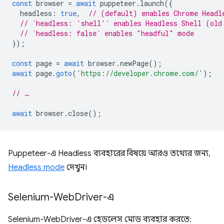
const
browser
=
await
puppeteer
.
launch
({
headless
:
true
,
// (default) enables Chrome Headl
// `headless: 'shell'` enables Headless Shell (old
// `headless: false` enables "headful" mode
});
const
page
=
await
browser
.
newPage
();
await
page
.
goto
(
'https://developer.chrome.com/'
);
// …
await
browser
.
close
();
Puppeteer-এ Headless ব্যবহারের বিষয়ে আরও তথ্যের জন্য,
Headless mode
দেখুন।
Selenium-Web
Driver-এ
Selenium-WebDriver-এ হেডলেস মোড ব্যবহার করতে: