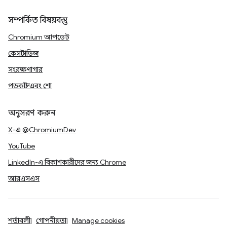
সম্পর্কিত বিষয়বস্তু
Chromium আপডেট
কেস স্টাডিজ
সংরক্ষণাগার
পডকাস্ট এবং শো
অনুসরণ করুন
X-এ @ChromiumDev
YouTube
LinkedIn-এ বিকাশকারীদের জন্য Chrome
আরএসএস
শর্তাবলী
গোপনীয়তা
Manage cookies