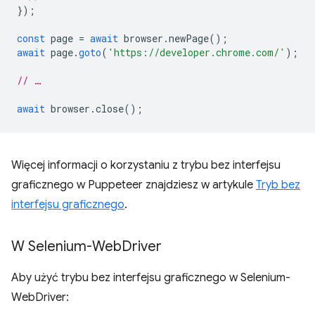
});
const
page
=
await
browser
.
newPage
();
await
page
.
goto
(
'https://developer.chrome.com/'
);
// …
await
browser
.
close
();
Więcej informacji o korzystaniu z trybu bez interfejsu
graficznego w Puppeteer znajdziesz w artykule
Tryb bez
interfejsu graficznego
.
W Selenium-Web
Driver
Aby użyć trybu bez interfejsu graficznego w Selenium-
WebDriver: