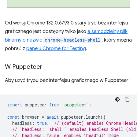
Od wersji Chrome 132.0.6793.0 stary tryb bez interfejsu
graficznego jest dostępny tylko jako
a samodzielny plik
binarny o nazwie
chrome-headless-shell
, który można
pobrać z
panelu Chrome for Testing
.
W Puppeteer
Aby użyć trybu bez interfejsu graficznego w Puppeteer:
import
puppeteer
from
'puppeteer'
;
const
browser
=
await
puppeteer
.
launch
({
headless
:
true
,
// (default) enables Chrome Headl
// `headless: 'shell'` enables Headless Shell (old
// `headless: false` enables "headful" mode