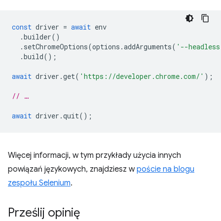
const
driver
=
await
env
.
builder
()
.
setChromeOptions
(
options
.
addArguments
(
'--headless
.
build
();
await
driver
.
get
(
'https://developer.chrome.com/'
);
// …
await
driver
.
quit
();
Więcej informacji, w tym przykłady użycia innych
powiązań językowych, znajdziesz w
poście na blogu
zespołu Selenium
.
Prześlij opinię