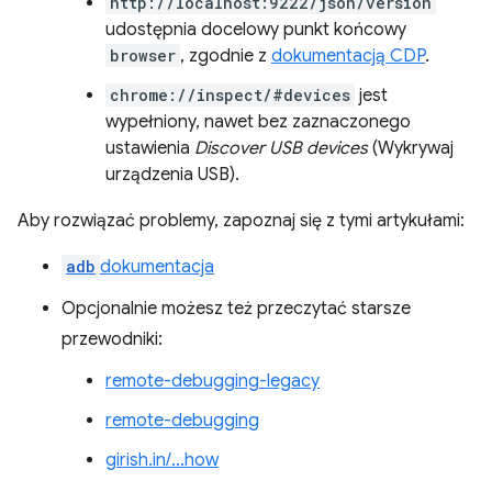
http://localhost:9222/json/version
udostępnia docelowy punkt końcowy
browser
, zgodnie z
dokumentacją CDP
.
chrome://inspect/#devices
jest
wypełniony, nawet bez zaznaczonego
ustawienia
Discover USB devices
(Wykrywaj
urządzenia USB).
Aby rozwiązać problemy, zapoznaj się z tymi artykułami:
adb
dokumentacja
Opcjonalnie możesz też przeczytać starsze
przewodniki:
remote-debugging-legacy
remote-debugging
girish.in/…how