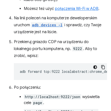
Możesz też użyć
połączenia Wi-Fi w ADB
.
Na linii poleceń na komputerze deweloperskim
uruchom
adb devices -l
i sprawdź, czy Twoje
urządzenie jest na liście.
Przekieruj gniazdo CDP na urządzeniu do
lokalnego portu komputera, np.
9222
. Aby to
zrobić, wpisz:
adb
forward
tcp:9222
Po połączeniu:
http://localhost:9222/json
wyświetla
cele
page
.