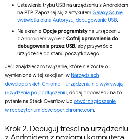
Ustawienie trybu USB na urządzeniu z Androidem
na PTP. Zapoznaj się z artykułem
Galaxy S4 nie
wyświetla okna Autoryzuj debugowanie USB
.
Na ekranie
Opcje programisty
na urządzeniu
z Androidem wybierz
Cofnij uprawnienia do
debugowania przez USB
, aby przywrócić
urządzenie do stanu początkowego.
Jeśli znajdziesz rozwiązanie, które nie zostało
wymienione w tej sekcji ani w
Narzędziach
deweloperskich Chrome – urządzenia nie wykrywają
urządzenia po podłączeniu
, dodaj odpowiedź na to
pytanie na Stack Overflow lub
otwórz zgłoszenie
w repozytorium developer.chrome.com
.
Krok 2
.
Debuguj treści na urządzeniu
z Androidem z poziomu komputera