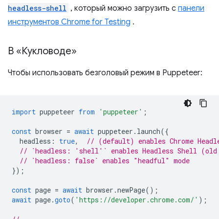
headless-shell
, который можно загрузить с
панели
инструментов Chrome for Testing
.
В «Кукловоде»
Чтобы использовать безголовый режим в Puppeteer:
import
puppeteer
from
'puppeteer'
;
const
browser
=
await
puppeteer
.
launch
({
headless
:
true
,
// (default) enables Chrome Headl
// `headless: 'shell'` enables Headless Shell (old
// `headless: false` enables "headful" mode
});
const
page
=
await
browser
.
newPage
();
await
page
.
goto
(
'https://developer.chrome.com/'
);