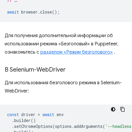
// …
await
browser
.
close
();
Для получения дополнительной информации об
использовании режима «Безголовый» в Puppeteer,
ознакомьтесь с
разделом «Режим безголового»
.
В Selenium-Web
Driver
Для использования безголового режима в Selenium-
WebDriver:
const
driver
=
await
env
.
builder
()
.
setChromeOptions
(
options
.
addArguments
(
'--headless