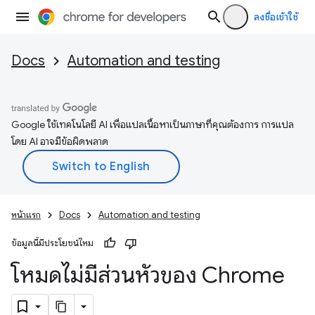
ลงชื่อเข้าใช้
Docs
Automation and testing
Google ใช้เทคโนโลยี AI เพื่อแปลเนื้อหาเป็นภาษาที่คุณต้องการ การแปล
โดย AI อาจมีข้อผิดพลาด
หน้าแรก
Docs
Automation and testing
ข้อมูลนี้มีประโยชน์ไหม
โหมดไม่มีส่วนหัวของ Chrome