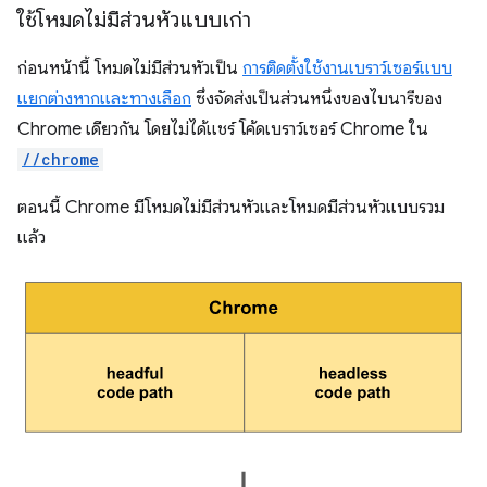
ใช้โหมดไม่มีส่วนหัวแบบเก่า
ก่อนหน้านี้ โหมดไม่มีส่วนหัวเป็น
การติดตั้งใช้งานเบราว์เซอร์แบบ
แยกต่างหากและทางเลือก
ซึ่งจัดส่งเป็นส่วนหนึ่งของไบนารีของ
Chrome เดียวกัน โดยไม่ได้แชร์ โค้ดเบราว์เซอร์ Chrome ใน
//chrome
ตอนนี้ Chrome มีโหมดไม่มีส่วนหัวและโหมดมีส่วนหัวแบบรวม
แล้ว