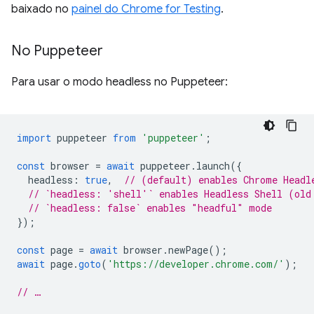
baixado no
painel do Chrome for Testing
.
No Puppeteer
Para usar o modo headless no Puppeteer:
import
puppeteer
from
'puppeteer'
;
const
browser
=
await
puppeteer
.
launch
({
headless
:
true
,
// (default) enables Chrome Headl
// `headless: 'shell'` enables Headless Shell (old
// `headless: false` enables "headful" mode
});
const
page
=
await
browser
.
newPage
();
await
page
.
goto
(
'https://developer.chrome.com/'
);
// …