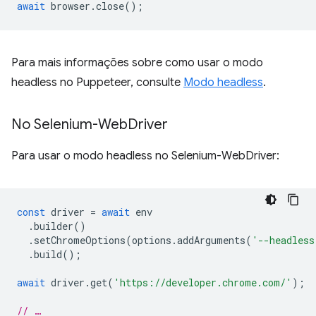
await
browser
.
close
();
Para mais informações sobre como usar o modo
headless no Puppeteer, consulte
Modo headless
.
No Selenium-Web
Driver
Para usar o modo headless no Selenium-WebDriver:
const
driver
=
await
env
.
builder
()
.
setChromeOptions
(
options
.
addArguments
(
'--headless
.
build
();
await
driver
.
get
(
'https://developer.chrome.com/'
);
// …