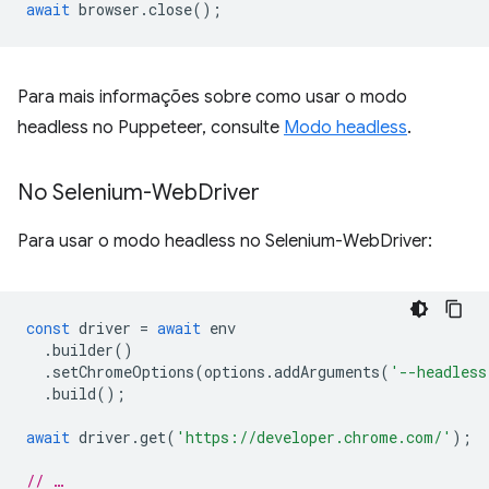
await
browser
.
close
();
Para mais informações sobre como usar o modo
headless no Puppeteer, consulte
Modo headless
.
No Selenium-Web
Driver
Para usar o modo headless no Selenium-WebDriver:
const
driver
=
await
env
.
builder
()
.
setChromeOptions
(
options
.
addArguments
(
'--headless
.
build
();
await
driver
.
get
(
'https://developer.chrome.com/'
);
// …