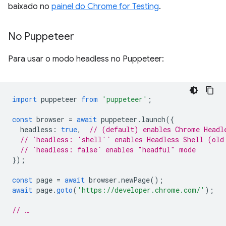
baixado no
painel do Chrome for Testing
.
No Puppeteer
Para usar o modo headless no Puppeteer:
import
puppeteer
from
'puppeteer'
;
const
browser
=
await
puppeteer
.
launch
({
headless
:
true
,
// (default) enables Chrome Headl
// `headless: 'shell'` enables Headless Shell (old
// `headless: false` enables "headful" mode
});
const
page
=
await
browser
.
newPage
();
await
page
.
goto
(
'https://developer.chrome.com/'
);
// …