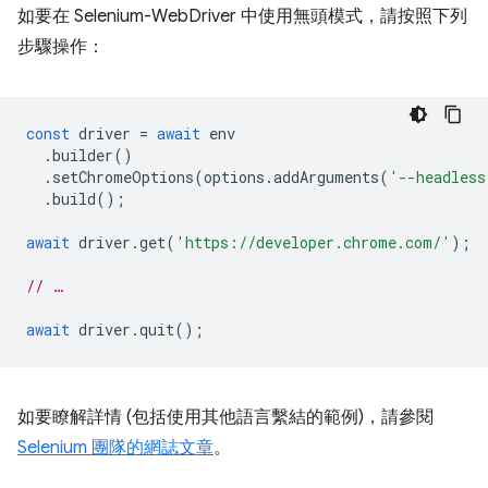
如要在 Selenium-WebDriver 中使用無頭模式，請按照下列
步驟操作：
const
driver
=
await
env
.
builder
()
.
setChromeOptions
(
options
.
addArguments
(
'--headless
.
build
();
await
driver
.
get
(
'https://developer.chrome.com/'
);
// …
await
driver
.
quit
();
如要瞭解詳情 (包括使用其他語言繫結的範例)，請參閱
Selenium 團隊的網誌文章
。