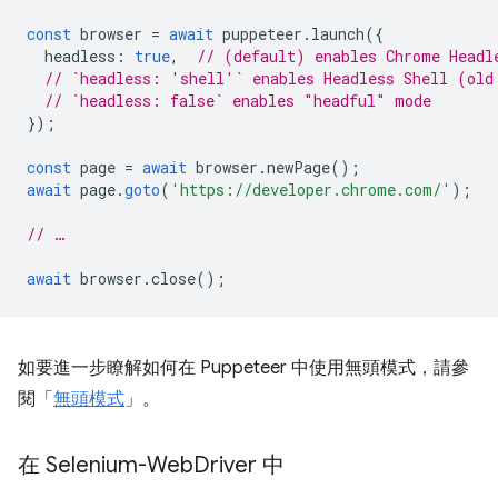
const
browser
=
await
puppeteer
.
launch
({
headless
:
true
,
// (default) enables Chrome Headl
// `headless: 'shell'` enables Headless Shell (old
// `headless: false` enables "headful" mode
});
const
page
=
await
browser
.
newPage
();
await
page
.
goto
(
'https://developer.chrome.com/'
);
// …
await
browser
.
close
();
如要進一步瞭解如何在 Puppeteer 中使用無頭模式，請參
閱「
無頭模式
」。
在 Selenium-Web
Driver 中