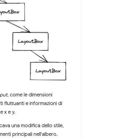
nput
, come le dimensioni
i fluttuanti e informazioni di
e x e y.
cava una modifica dello stile,
nti principali nell'albero.