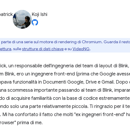
patrick
Koji Ishi
parte di una serie sul motore di rendering di Chromium. Guarda il resto d
tettura
, sulle
strutture di dati chiave
e su
VideoNG
.
ick, un responsabile dell'ingegneria del team di layout di Blink, i
am Blink, ero un ingegnere front-end (prima che Google avesse 
uppava funzionalità in Documenti Google, Drive e Gmail. Dopo 
o una scommessa importante passando al team di Blink, impar
do di acquisire familiarità con la base di codice estremament
do solo una parte relativamente piccola. Ti ringrazio per il t
Mi ha confortato il fatto che molti "ex ingegneri front-end" h
browser" prima di me.