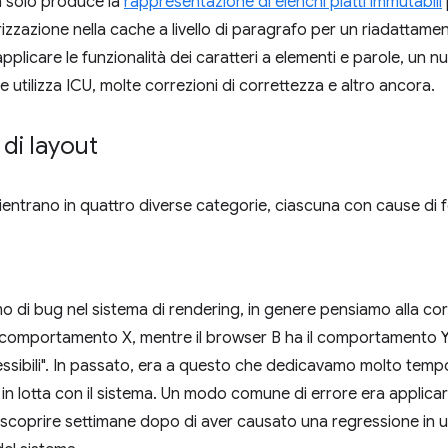
n solo produce la
rappresentazione di elenchi piatti immutabili
zzazione nella cache a livello di paragrafo per un riadattamen
pplicare le funzionalità dei caratteri a elementi e parole, un
e utilizza ICU, molte correzioni di correttezza e altro ancora.
 di layout
 rientrano in quattro diverse categorie, ciascuna con cause di 
 di bug nel sistema di rendering, in genere pensiamo alla corr
 comportamento X, mentre il browser B ha il comportamento Y
ssibili". In passato, era a questo che dedicavamo molto temp
n lotta con il sistema. Un modo comune di errore era applica
scoprire settimane dopo di aver causato una regressione in 