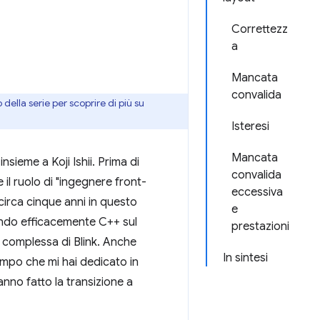
Correttezz
a
Mancata
convalida
ella serie per scoprire di più su
Isteresi
Mancata
nsieme a Koji Ishii. Prima di
convalida
il ruolo di "ingegnere front-
eccessiva
circa cinque anni in questo
e
ando efficacemente C++ sul
prestazioni
e complessa di Blink. Anche
In sintesi
empo che mi hai dedicato in
anno fatto la transizione a