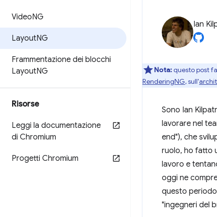
Video
NG
Ian Kil
Layout
NG
Frammentazione dei blocchi
Nota:
questo post fa 
Layout
NG
RenderingNG
, sull'
archi
Risorse
Sono Ian Kilpatr
lavorare nel te
Leggi la documentazione
di Chromium
end"), che svil
ruolo, ho fatt
Progetti Chromium
lavoro e tentan
oggi ne compren
questo periodo. 
"ingegneri del 