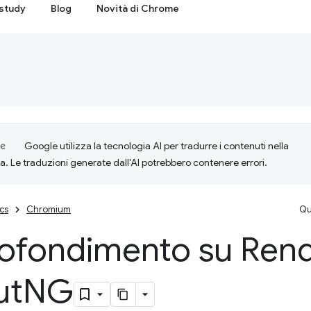
study
Blog
Novità di Chrome
Google utilizza la tecnologia AI per tradurre i contenuti nella
ta. Le traduzioni generate dall'AI potrebbero contenere errori.
cs
Chromium
Qu
ofondimento su Rend
ut
NG