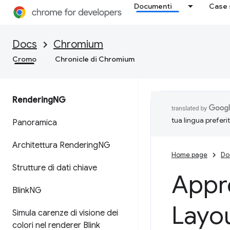
Documenti
Case 
Docs
Chromium
Cromo
Chronicle di Chromium
Rendering
NG
tua lingua preferi
Panoramica
Architettura Rendering
NG
Home page
Do
Strutture di dati chiave
Appr
Blink
NG
Layo
Simula carenze di visione dei
colori nel renderer Blink