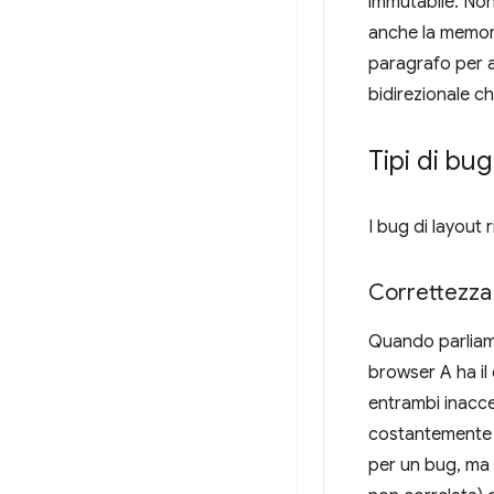
immutabile. No
anche la memori
paragrafo per a
bidirezionale ch
Tipi di bug
I bug di layout
Correttezza
Quando parliamo
browser A ha il
entrambi inacce
costantemente i
per un bug, ma 