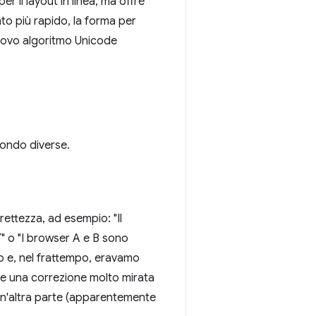
per il layout in linea, ma offre
to più rapido, la forma per
 nuovo algoritmo Unicode
fondo diverse.
ettezza, ad esempio: "Il
" o "I browser A e B sono
o e, nel frattempo, eravamo
re una correzione molto mirata
un'altra parte (apparentemente