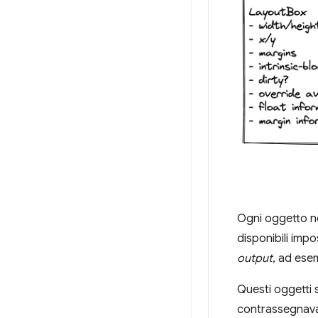
Ogni oggetto ne
disponibili impo
output
, ad esem
Questi oggetti s
contrassegnava 