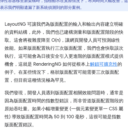
彈性容器移至新架構時，指標顯示在實際情況下，布局時間大幅改善，這
表示我們明顯遺漏了新系統偵測到的部分案例。
LayoutNG 可讓我們為版面配置的輸入和輸出內容建立明確
的資料結構，此外，我們也已建構測量和版面配置階段的快
取。這會將複雜度降至 O(n)，讓網頁開發人員可預測線性
效能。如果版面配置執行三次版面配置，我們也會快取該次
執行。這可能會為日後安全引入更進階的版面配置模式提供
機會，這就是 RenderingNG 如何從根本上
解鎖可擴充性
的
例子。在某些情況下，格狀版面配置可能需要三次版面配
置，但目前這種情況極為罕見。
我們發現，開發人員遇到版面配置相關效能問題時，通常是
因為版面配置時間的指數型錯誤，而非管道版面配置階段的
原始吞吐量。如果小幅增量變更 (一個元素變更單一 CSS 屬
性) 導致版面配置時間為 50 到 100 毫秒，這很可能是指數
版面配置錯誤。