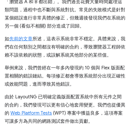
「瀏覽器 A 和 B 都出錯」。我們過去花費大量時間處理這
類問題，過程中也不斷與系統對抗。常見的失敗模式是針對
某個錯誤進行非常具體的修正，但幾週後發現我們在系統的
另一個 (看似不相關) 部分造成了回歸。
如
先前的文章
所述，這表示系統非常不穩定。具體來說，我
們在任何類別之間都沒有明確的合約，導致瀏覽器工程師依
賴不該依賴的狀態，或誤解系統其他部分的某些值。
舉例來說，我們曾經在一年多內發現約 10 個與 Flex 版面配
置相關的錯誤鏈結。每項修正都會導致系統部分出現正確性
或效能問題，進而導致其他錯誤。
由於 LayoutNG 已明確定義版面配置系統中所有元件之間
的合約，我們發現可以更有信心地套用變更。我們也從優異
的
Web Platform Tests
(WPT) 專案中獲益良多，這項專案
可讓多方為共同的網路測試套件做出貢獻。